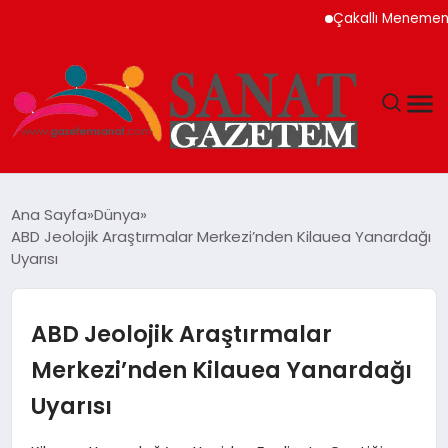
Çakallı Menemeni Neden
MAGAZIN
Ana Sayfa
Dünya
ABD Jeolojik Araştırmalar Merkezi’nden Kilauea Yanardağı
TEKNOLOJI
Uyarısı
SIYASET
ABD Jeolojik Araştırmalar
SPOR
Merkezi’nden Kilauea Yanardağı
Uyarısı
YAŞAM