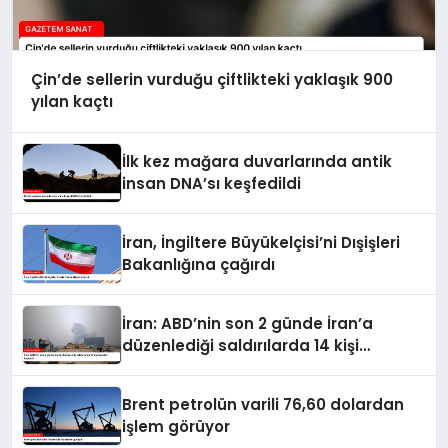
Çin’de sellerin vurduğu çiftlikteki yaklaşık 900
yılan kaçtı
İlk kez mağara duvarlarında antik
insan DNA’sı keşfedildi
İran, İngiltere Büyükelçisi’ni Dışişleri
Bakanlığına çağırdı
İran: ABD’nin son 2 günde İran’a
düzenlediği saldırılarda 14 kişi
hayatını kaybetti
Brent petrolün varili 76,60 dolardan
işlem görüyor