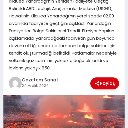
Kilauea Yanardağı’nın Yeniden Faaliyete Geçtiği
EKONOMI
Belirtildi ABD Jeolojik Araştırmalar Merkezi (USGS),
Hawaii’nin Kilauea Yanardağı’nın yerel saatle 02.00
SAĞLIK
civarında faaliyete geçtiğini açıkladı. Yanardağın
Faaliyetleri Bölge Sakinlerini Tehdit Etmiyor Yapılan
DÜNYA
açıklamada, yanardağdaki faaliyetin gün boyunca
devam ettiği ancak patlamanın bölge sakinleri için
EĞITIM
tehdit oluşturmadığı belirtildi. Patlamalar nedeniyle
volkanik gaz salımının yüksek olduğu aktarıldı ve
lavların yaklaşık 650…
Gazetem Sanat
Paylaş
24 Aralık 2024