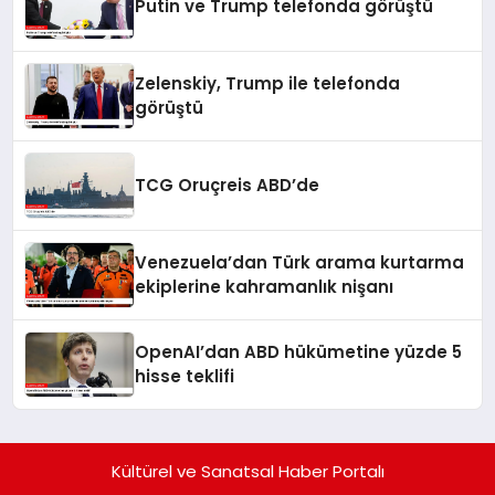
Putin ve Trump telefonda görüştü
Zelenskiy, Trump ile telefonda
görüştü
TCG Oruçreis ABD’de
Venezuela’dan Türk arama kurtarma
ekiplerine kahramanlık nişanı
OpenAI’dan ABD hükümetine yüzde 5
hisse teklifi
Kültürel ve Sanatsal Haber Portalı