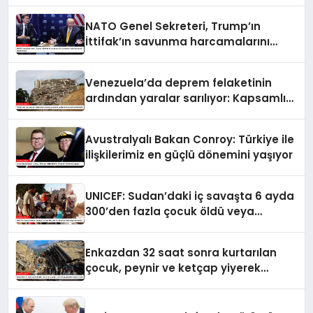
NATO Genel Sekreteri, Trump’ın
İttifak’ın savunma harcamalarını
artırmasındaki rolünü övdü
Venezuela’da deprem felaketinin
ardından yaralar sarılıyor: Kapsamlı
seferberlik
Avustralyalı Bakan Conroy: Türkiye ile
ilişkilerimiz en güçlü dönemini yaşıyor
UNICEF: Sudan’daki iç savaşta 6 ayda
300’den fazla çocuk öldü veya
yaralandı
Enkazdan 32 saat sonra kurtarılan
çocuk, peynir ve ketçap yiyerek
hayatta kaldı