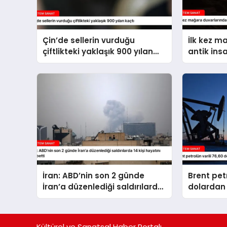
Çin’de sellerin vurduğu
İlk kez m
çiftlikteki yaklaşık 900 yılan
antik ins
kaçtı
İran: ABD’nin son 2 günde
Brent petr
İran’a düzenlediği saldırılarda
dolardan 
14 kişi hayatını kaybetti
Kültürel ve Sanatsal Haber Portalı