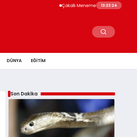
Çakallı Menemeni Neden Meşhur? Lezzetini
13:23:25
DÜNYA
EĞITIM
Son Dakika