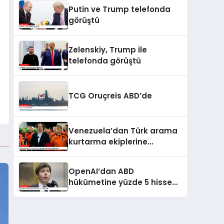
kaldı
Putin ve Trump telefonda
görüştü
Zelenskiy, Trump ile
telefonda görüştü
TCG Oruçreis ABD’de
Venezuela’dan Türk arama
kurtarma ekiplerine
kahramanlık nişanı
OpenAI’dan ABD
hükümetine yüzde 5 hisse
teklifi