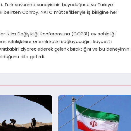
ekti. Türk savunma sanayisinin büyüdüğünü ve Türkiye
 belirten Conroy, NATO müttefikleriyle iş birliğine her
ler İklim Değişikliği Konferansı’na (COP31) ev sahipliği
n ikili ilişkilere önemli katkı sağlayacağını kaydetti.
nıtkabir’i ziyaret ederek çelenk bıraktığını ve bu deneyimin
duğunu dile getirdi.