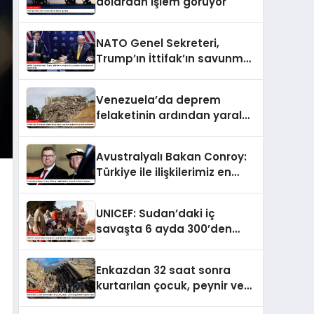
dolardan işlem görüyor
NATO Genel Sekreteri,
Trump’ın İttifak’ın savunma
harcamalarını
artırmasındaki rolünü övdü
Venezuela’da deprem
felaketinin ardından yaralar
sarılıyor: Kapsamlı
seferberlik
Avustralyalı Bakan Conroy:
Türkiye ile ilişkilerimiz en
güçlü dönemini yaşıyor
UNICEF: Sudan’daki iç
savaşta 6 ayda 300’den
fazla çocuk öldü veya
yaralandı
Enkazdan 32 saat sonra
kurtarılan çocuk, peynir ve
ketçap yiyerek hayatta