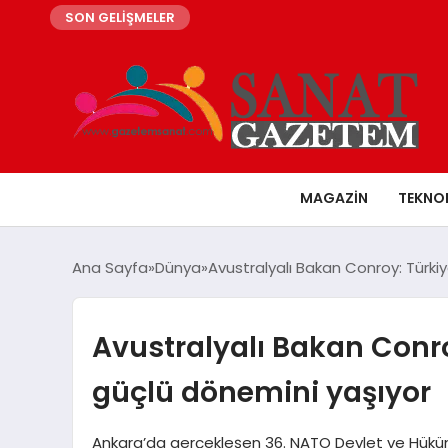
SON GELİŞMELER
MAGAZIN
TEKNO
Ana Sayfa
Dünya
Avustralyalı Bakan Conroy: Türkiye
Avustralyalı Bakan Conroy:
güçlü dönemini yaşıyor
Ankara’da gerçekleşen 36. NATO Devlet ve Hüküm