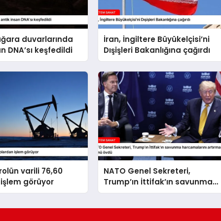
ağara duvarlarında
İran, İngiltere Büyükelçisi’ni
an DNA’sı keşfedildi
Dışişleri Bakanlığına çağırdı
olün varili 76,60
NATO Genel Sekreteri,
işlem görüyor
Trump’ın İttifak’ın savunma
harcamalarını artırmasındaki
rolünü övdü