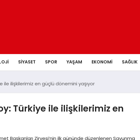
LOJI
SIYASET
SPOR
YAŞAM
EKONOMI
SAĞLIK
 ile ilişkilerimiz en güçlü dönemini yaşıyor
 Türkiye ile ilişkilerimiz en
et Başkanları Zirvesi’nin ilk gününde düzenlenen Savunma