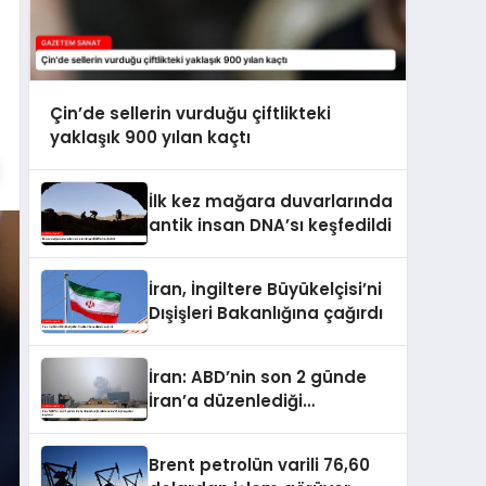
Çin’de sellerin vurduğu çiftlikteki
yaklaşık 900 yılan kaçtı
İlk kez mağara duvarlarında
antik insan DNA’sı keşfedildi
İran, İngiltere Büyükelçisi’ni
Dışişleri Bakanlığına çağırdı
İran: ABD’nin son 2 günde
İran’a düzenlediği
saldırılarda 14 kişi hayatını
kaybetti
Brent petrolün varili 76,60