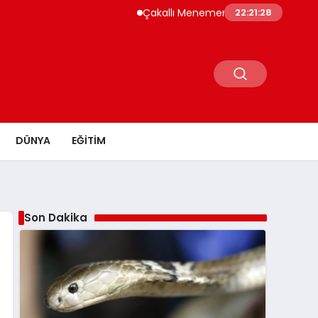
Çakallı Menemeni Neden Meşhur? Lezzetini
22:21:29
DÜNYA
EĞITIM
Son Dakika