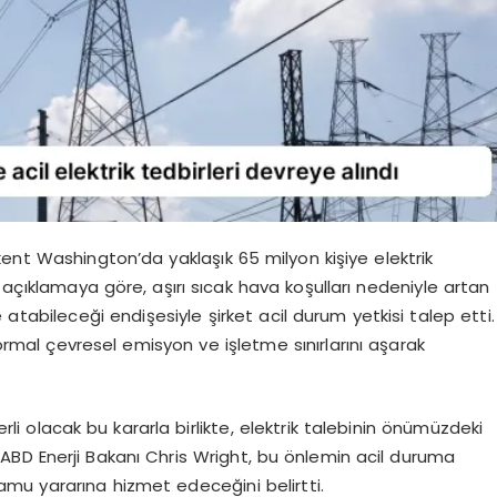
ent Washington’da yaklaşık 65 milyon kişiye elektrik
 açıklamaya göre, aşırı sıcak hava koşulları nedeniyle artan
ye atabileceği endişesiyle şirket acil durum yetkisi talep etti.
normal çevresel emisyon ve işletme sınırlarını aşarak
li olacak bu kararla birlikte, elektrik talebinin önümüzdeki
BD Enerji Bakanı Chris Wright, bu önlemin acil duruma
mu yararına hizmet edeceğini belirtti.