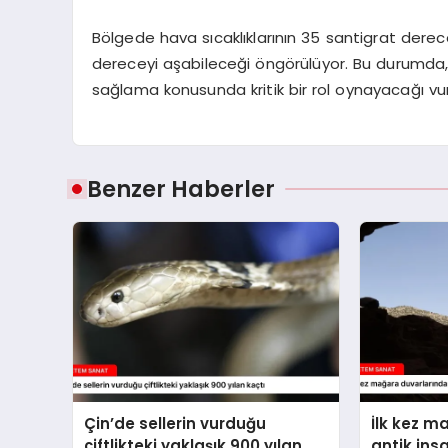
Bölgede hava sıcaklıklarının 35 santigrat dere
dereceyi aşabileceği öngörülüyor. Bu durumda, PJ
sağlama konusunda kritik bir rol oynayacağı vur
Benzer Haberler
Çin’de sellerin vurduğu
İlk kez m
çiftlikteki yaklaşık 900 yılan
antik ins