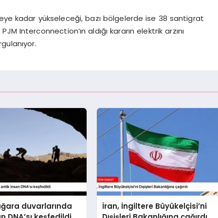
ceye kadar yükseleceği, bazı bölgelerde ise 38 santigrat
M Interconnection’ın aldığı kararın elektrik arzını
gulanıyor.
ağara duvarlarında
İran, İngiltere Büyükelçisi’ni
an DNA’sı keşfedildi
Dışişleri Bakanlığına çağırdı