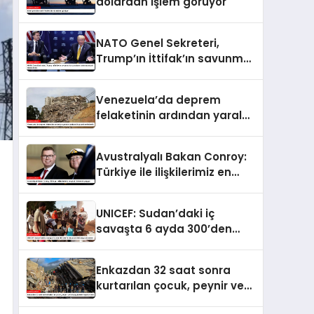
dolardan işlem görüyor
NATO Genel Sekreteri,
Trump’ın İttifak’ın savunma
harcamalarını
artırmasındaki rolünü övdü
Venezuela’da deprem
felaketinin ardından yaralar
sarılıyor: Kapsamlı
seferberlik
Avustralyalı Bakan Conroy:
Türkiye ile ilişkilerimiz en
güçlü dönemini yaşıyor
UNICEF: Sudan’daki iç
savaşta 6 ayda 300’den
fazla çocuk öldü veya
yaralandı
Enkazdan 32 saat sonra
kurtarılan çocuk, peynir ve
ketçap yiyerek hayatta