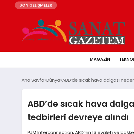
SON GELİŞMELER
MAGAZIN
TEKNO
Ana Sayfa
Dünya
ABD’de sıcak hava dalgası nedeniy
ABD’de sıcak hava dalgas
tedbirleri devreye alındı
PJM Interconnection, ABD’nin 13 eyaleti ve başke