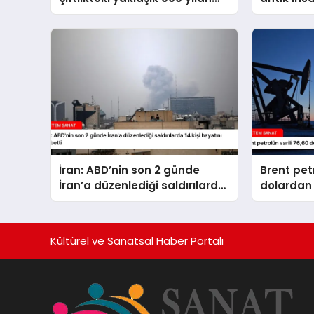
kaçtı
İran: ABD’nin son 2 günde
Brent petr
İran’a düzenlediği saldırılarda
dolardan 
14 kişi hayatını kaybetti
Kültürel ve Sanatsal Haber Portalı