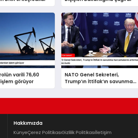
olün varili 76,60
NATO Genel Sekreteri,
işlem görüyor
Trump’ın İttifak’ın savunma
harcamalarını artırmasındaki
rolünü övdü
Hakkımızda
Künye
Çerez Politikası
Gizlilik Politikası
İletişim