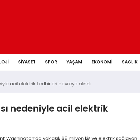
LOJI
SIYASET
SPOR
YAŞAM
EKONOMI
SAĞLIK
le acil elektrik tedbirleri devreye alındı
ı nedeniyle acil elektrik
nt Washington’da yaklaşık 65 milyon kişiye elektrik sağlayan