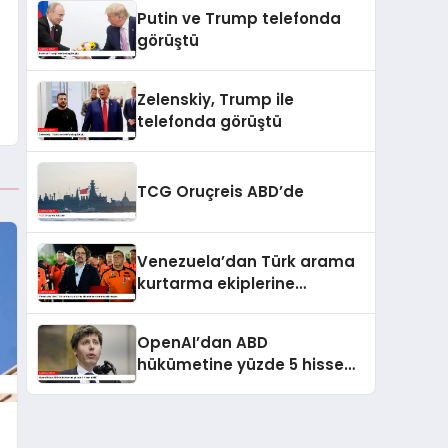
kaldı
Putin ve Trump telefonda
görüştü
Zelenskiy, Trump ile
telefonda görüştü
TCG Oruçreis ABD’de
Venezuela’dan Türk arama
kurtarma ekiplerine
kahramanlık nişanı
OpenAI’dan ABD
hükümetine yüzde 5 hisse
teklifi