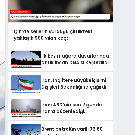
Çin’de sellerin vurduğu çiftlikteki
yaklaşık 900 yılan kaçtı
İlk kez mağara duvarlarında
antik insan DNA’sı keşfedildi
İran, İngiltere Büyükelçisi’ni
Dışişleri Bakanlığına çağırdı
İran: ABD’nin son 2 günde
İran’a düzenlediği
saldırılarda 14 kişi hayatını
kaybetti
Brent petrolün varili 76,60