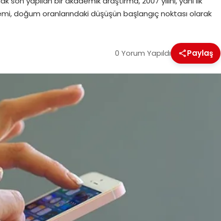
 son yapılan bir akademik araştırma, 2007 yılını, yani ilk
emi, doğum oranlarındaki düşüşün başlangıç noktası olarak
0 Yorum Yapıldı
Paylaş