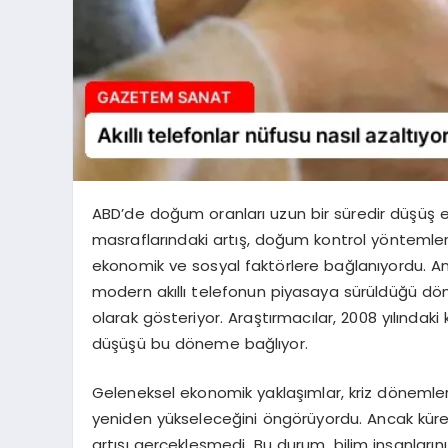
ABD’de doğum oranları uzun bir süredir düşüş e
masraflarındaki artış, doğum kontrol yöntemler
ekonomik ve sosyal faktörlere bağlanıyordu. Anca
modern akıllı telefonun piyasaya sürüldüğü dö
olarak gösteriyor. Araştırmacılar, 2008 yılındak
düşüşü bu döneme bağlıyor.
Geleneksel ekonomik yaklaşımlar, kriz dönemle
yeniden yükseleceğini öngörüyordu. Ancak kü
artışı gerçekleşmedi. Bu durum, bilim insanların