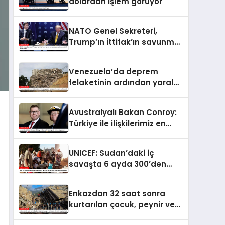
dolardan işlem görüyor
NATO Genel Sekreteri,
Trump’ın İttifak’ın savunma
harcamalarını
artırmasındaki rolünü övdü
Venezuela’da deprem
felaketinin ardından yaralar
sarılıyor: Kapsamlı
seferberlik
Avustralyalı Bakan Conroy:
Türkiye ile ilişkilerimiz en
güçlü dönemini yaşıyor
UNICEF: Sudan’daki iç
savaşta 6 ayda 300’den
fazla çocuk öldü veya
yaralandı
Enkazdan 32 saat sonra
kurtarılan çocuk, peynir ve
ketçap yiyerek hayatta