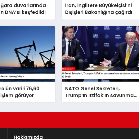
ağara duvarlarında
İran, İngiltere Büyükelçisi’ni
an DNA’sı keşfedildi
Dışişleri Bakanlığına çağırdı
olün varili 76,60
NATO Genel Sekreteri,
işlem görüyor
Trump’ın İttifak’ın savunma
harcamalarını artırmasındaki
rolünü övdü
Hakkımızda