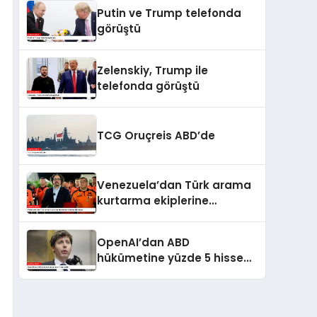
kaldı
Putin ve Trump telefonda
görüştü
Zelenskiy, Trump ile
telefonda görüştü
TCG Oruçreis ABD’de
Venezuela’dan Türk arama
kurtarma ekiplerine
kahramanlık nişanı
OpenAI’dan ABD
hükümetine yüzde 5 hisse
teklifi