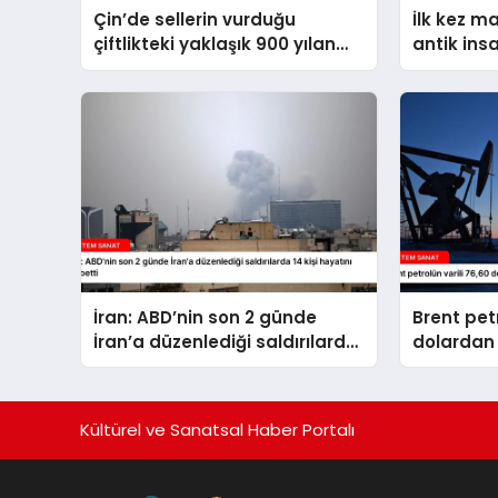
Çin’de sellerin vurduğu
İlk kez m
çiftlikteki yaklaşık 900 yılan
antik ins
kaçtı
İran: ABD’nin son 2 günde
Brent petr
İran’a düzenlediği saldırılarda
dolardan 
14 kişi hayatını kaybetti
Kültürel ve Sanatsal Haber Portalı