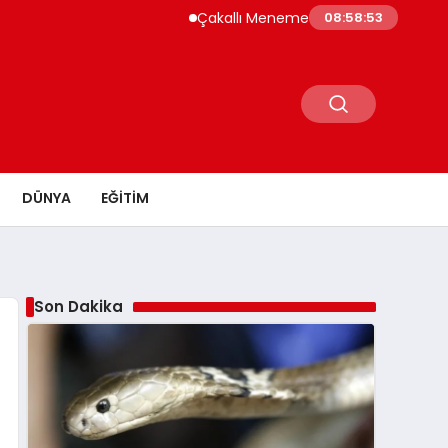
Çakallı Menemeni Neden Meşhur? Lezzetinin
08:58:54
DÜNYA
EĞITIM
Son Dakika