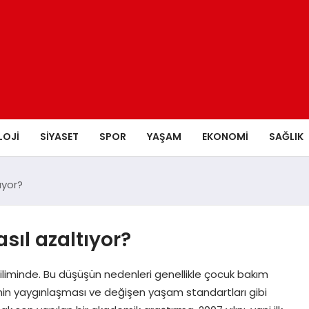
LOJI
SIYASET
SPOR
YAŞAM
EKONOMI
SAĞLIK
ıyor?
asıl azaltıyor?
iliminde. Bu düşüşün nedenleri genellikle çocuk bakım
nin yaygınlaşması ve değişen yaşam standartları gibi