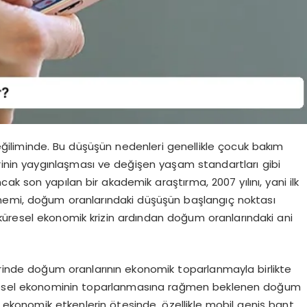
ğiliminde. Bu düşüşün nedenleri genellikle çocuk bakım
inin yaygınlaşması ve değişen yaşam standartları gibi
k son yapılan bir akademik araştırma, 2007 yılını, yani ilk
nemi, doğum oranlarındaki düşüşün başlangıç noktası
i küresel ekonomik krizin ardından doğum oranlarındaki ani
rinde doğum oranlarının ekonomik toparlanmayla birlikte
resel ekonominin toparlanmasına rağmen beklenen doğum
ı ekonomik etkenlerin ötesinde, özellikle mobil geniş bant