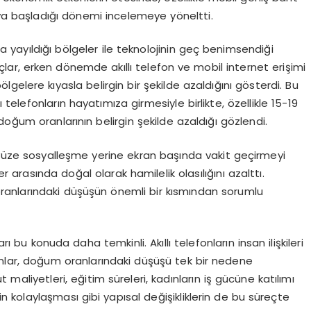
aya başladığı dönemi incelemeye yöneltti.
zla yayıldığı bölgeler ile teknolojinin geç benimsendiği
uçlar, erken dönemde akıllı telefon ve mobil internet erişimi
elere kıyasla belirgin bir şekilde azaldığını gösterdi. Bu
ı telefonların hayatımıza girmesiyle birlikte, özellikle 15-19
oğum oranlarının belirgin şekilde azaldığı gözlendi.
z yüze sosyalleşme yerine ekran başında vakit geçirmeyi
arasında doğal olarak hamilelik olasılığını azalttı.
 oranlarındaki düşüşün önemli bir kısmından sorumlu
bu konuda daha temkinli. Akıllı telefonların insan ilişkileri
manlar, doğum oranlarındaki düşüşü tek bir nedene
aliyetleri, eğitim süreleri, kadınların iş gücüne katılımı
kolaylaşması gibi yapısal değişikliklerin de bu süreçte