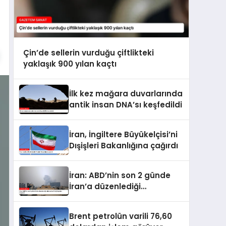
Çin’de sellerin vurduğu çiftlikteki
yaklaşık 900 yılan kaçtı
İlk kez mağara duvarlarında
antik insan DNA’sı keşfedildi
İran, İngiltere Büyükelçisi’ni
Dışişleri Bakanlığına çağırdı
İran: ABD’nin son 2 günde
İran’a düzenlediği
saldırılarda 14 kişi hayatını
kaybetti
Brent petrolün varili 76,60