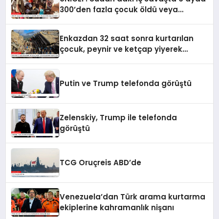
300’den fazla çocuk öldü veya
yaralandı
Enkazdan 32 saat sonra kurtarılan
çocuk, peynir ve ketçap yiyerek
hayatta kaldı
Putin ve Trump telefonda görüştü
Zelenskiy, Trump ile telefonda
görüştü
TCG Oruçreis ABD’de
Venezuela’dan Türk arama kurtarma
ekiplerine kahramanlık nişanı