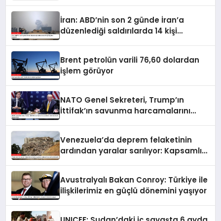
İran: ABD’nin son 2 günde İran’a
düzenlediği saldırılarda 14 kişi
hayatını kaybetti
Brent petrolün varili 76,60 dolardan
işlem görüyor
NATO Genel Sekreteri, Trump’ın
İttifak’ın savunma harcamalarını
artırmasındaki rolünü övdü
Venezuela’da deprem felaketinin
ardından yaralar sarılıyor: Kapsamlı
seferberlik
Avustralyalı Bakan Conroy: Türkiye ile
ilişkilerimiz en güçlü dönemini yaşıyor
UNICEF: Sudan’daki iç savaşta 6 ayda