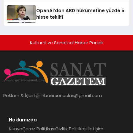
OpenAI’dan ABD hükümetine yüzde 5
hisse teklifi
Kültürel ve Sanatsal Haber Portalı
Reklam & İşbirliği:
hbaersonuclari@gmail.com
Hakkımızda
Künye
Çerez Politikası
Gizlilik Politikası
İletişim