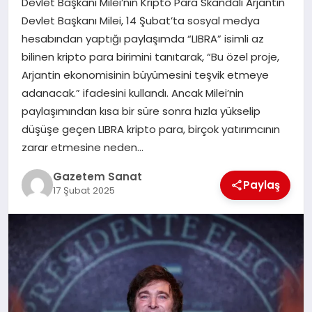
Devlet Başkanı Milei’nin Kripto Para Skandalı Arjantin
EKONOMI
Devlet Başkanı Milei, 14 Şubat’ta sosyal medya
hesabından yaptığı paylaşımda “LIBRA” isimli az
SAĞLIK
bilinen kripto para birimini tanıtarak, “Bu özel proje,
Arjantin ekonomisinin büyümesini teşvik etmeye
DÜNYA
adanacak.” ifadesini kullandı. Ancak Milei’nin
paylaşımından kısa bir süre sonra hızla yükselip
EĞITIM
düşüşe geçen LIBRA kripto para, birçok yatırımcının
zarar etmesine neden…
Gazetem Sanat
Paylaş
17 Şubat 2025