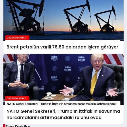
Brent petrolün varili 76,60 dolardan işlem görüyor
NATO Genel Sekreteri, Trump’ın İttifak’ın savunma
harcamalarını artırmasındaki rolünü övdü
Son Dakika