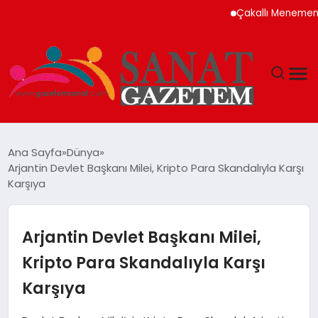
Çakallı Menemeni Neden
MAGAZIN
Ana Sayfa
Dünya
Arjantin Devlet Başkanı Milei, Kripto Para Skandalıyla Karşı
TEKNOLOJI
Karşıya
SIYASET
Arjantin Devlet Başkanı Milei,
SPOR
Kripto Para Skandalıyla Karşı
Karşıya
YAŞAM