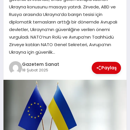
EKONOMI
Ukrayna konusunu masaya yatırdı. Zirvede, ABD ve
Rusya arasında Ukrayna’da barışın tesisi için
SAĞLIK
diplomatik temasların arttığı bir dönemde Avrupalı
devletler, Ukrayna’nın güvenliğine verilen önemi
DÜNYA
vurguladı. NATO’nun Rolü ve Avrupa’nın Taahhüdü
Zirveye katılan NATO Genel Sekreteri, Avrupa’nın
EĞITIM
Ukrayna için güvenlik…
Gazetem Sanat
Paylaş
18 Şubat 2025