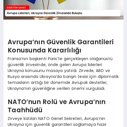
Avrupa’nın Güvenlik Garantileri
Konusunda Kararlılığı
Fransa’nın başkenti Paris’te gerçekleşen olağanüstü
güvenlik zirvesinde, önde gelen Avrupa liderleri
Ukrayna konusunu masaya yatırdı. Zirvede, ABD ve
Rusya arasında Ukrayna’da barışın tesisi için diplomatik
temasların arttığı bir dönemde Avrupalı devletler,
Ukrayna’nın güvenliğine verilen önemi vurguladı.
NATO’nun Rolü ve Avrupa’nın
Taahhüdü
Zirveye katılan NATO Genel Sekreteri, Avrupa’nın
Ukrayna için güvenlik garantileri sağlamaya hazır