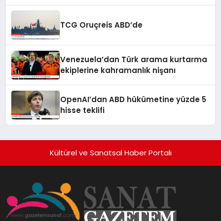
TCG Oruçreis ABD’de
Venezuela’dan Türk arama kurtarma
ekiplerine kahramanlık nişanı
OpenAI’dan ABD hükümetine yüzde 5
hisse teklifi
Kültürel ve Sanatsal Haber Portalı