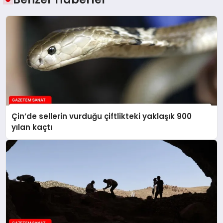
Çin’de sellerin vurduğu çiftlikteki yaklaşık 900
yılan kaçtı