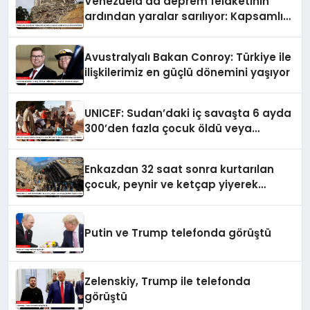
Venezuela’da deprem felaketinin
ardından yaralar sarılıyor: Kapsamlı
seferberlik
Avustralyalı Bakan Conroy: Türkiye ile
ilişkilerimiz en güçlü dönemini yaşıyor
UNICEF: Sudan’daki iç savaşta 6 ayda
300’den fazla çocuk öldü veya
yaralandı
Enkazdan 32 saat sonra kurtarılan
çocuk, peynir ve ketçap yiyerek
hayatta kaldı
Putin ve Trump telefonda görüştü
Zelenskiy, Trump ile telefonda
görüştü