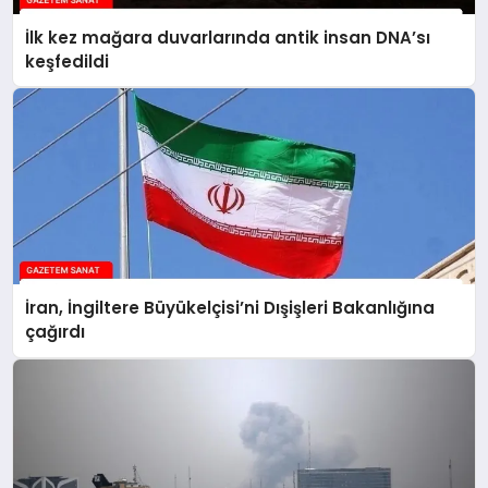
İlk kez mağara duvarlarında antik insan DNA’sı
keşfedildi
İran, İngiltere Büyükelçisi’ni Dışişleri Bakanlığına
çağırdı