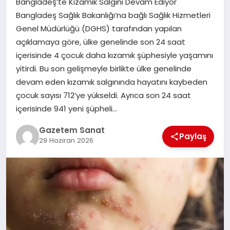
Bangladeş’te Kızamık Salgını Devam Ediyor
EKONOMI
Bangladeş Sağlık Bakanlığı’na bağlı Sağlık Hizmetleri
Genel Müdürlüğü (DGHS) tarafından yapılan
SAĞLIK
açıklamaya göre, ülke genelinde son 24 saat
içerisinde 4 çocuk daha kızamık şüphesiyle yaşamını
DÜNYA
yitirdi. Bu son gelişmeyle birlikte ülke genelinde
devam eden kızamık salgınında hayatını kaybeden
EĞITIM
çocuk sayısı 712’ye yükseldi. Ayrıca son 24 saat
içerisinde 941 yeni şüpheli…
Gazetem Sanat
Paylaş
29 Haziran 2026