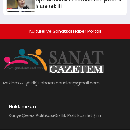
hisse teklifi
Kültürel ve Sanatsal Haber Portalı
Reklam & İşbirliği:
hbaersonuclari@gmail.com
Hakkımızda
Künye
Çerez Politikası
Gizlilik Politikası
İletişim