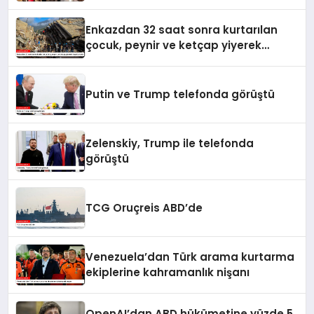
yaralandı
Enkazdan 32 saat sonra kurtarılan
çocuk, peynir ve ketçap yiyerek
hayatta kaldı
Putin ve Trump telefonda görüştü
Zelenskiy, Trump ile telefonda
görüştü
TCG Oruçreis ABD’de
Venezuela’dan Türk arama kurtarma
ekiplerine kahramanlık nişanı
OpenAI’dan ABD hükümetine yüzde 5