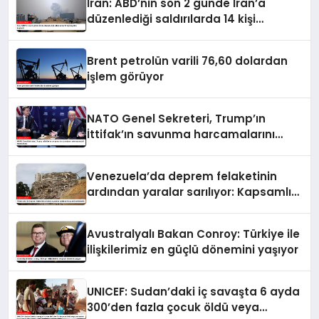
İran: ABD’nin son 2 günde İran’a
düzenlediği saldırılarda 14 kişi
hayatını kaybetti
Brent petrolün varili 76,60 dolardan
işlem görüyor
NATO Genel Sekreteri, Trump’ın
İttifak’ın savunma harcamalarını
artırmasındaki rolünü övdü
Venezuela’da deprem felaketinin
ardından yaralar sarılıyor: Kapsamlı
seferberlik
Avustralyalı Bakan Conroy: Türkiye ile
ilişkilerimiz en güçlü dönemini yaşıyor
UNICEF: Sudan’daki iç savaşta 6 ayda
300’den fazla çocuk öldü veya