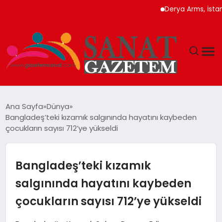
Derya Arms, İstanbul P
MAGAZIN
Ana Sayfa
Dünya
Bangladeş’teki kızamık salgınında hayatını kaybeden
TEKNOLOJI
çocukların sayısı 712’ye yükseldi
SIYASET
Bangladeş’teki kızamık
SPOR
salgınında hayatını kaybeden
çocukların sayısı 712’ye yükseldi
YAŞAM