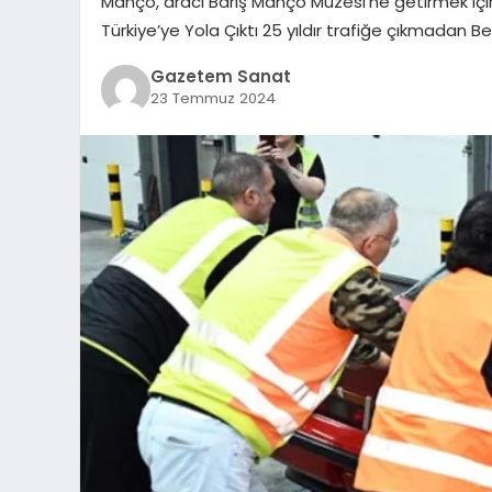
Manço, aracı Barış Manço Müzesi’ne getirmek içi
Türkiye’ye Yola Çıktı 25 yıldır trafiğe çıkmadan B
Gazetem Sanat
23 Temmuz 2024