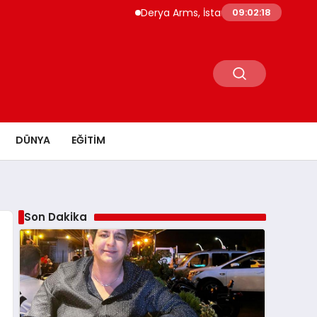
Derya Arms, İstanbul Prohunt 2026’da yeni n
09:02:19
DÜNYA
EĞITIM
Son Dakika