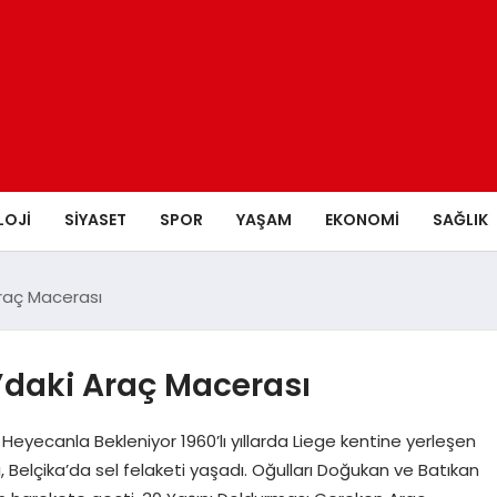
LOJI
SIYASET
SPOR
YAŞAM
EKONOMI
SAĞLIK
Araç Macerası
’daki Araç Macerası
eyecanla Bekleniyor 1960’lı yıllarda Liege kentine yerleşen
Belçika’da sel felaketi yaşadı. Oğulları Doğukan ve Batıkan