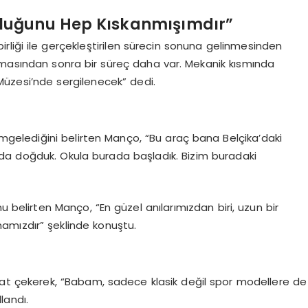
luğunu Hep Kıskanmışımdır”
irliği ile gerçekleştirilen sürecin sonuna gelinmesinden
masından sonra bir süreç daha var. Mekanik kısmında
Müzesi’nde sergilenecek” dedi.
imgelediğini belirten Manço, “Bu araç bana Belçika’daki
da doğduk. Okula burada başladık. Bizim buradaki
u belirten Manço, “En güzel anılarımızdan biri, uzun bir
mamızdır” şeklinde konuştu.
at çekerek, “Babam, sadece klasik değil spor modellere de
llandı.