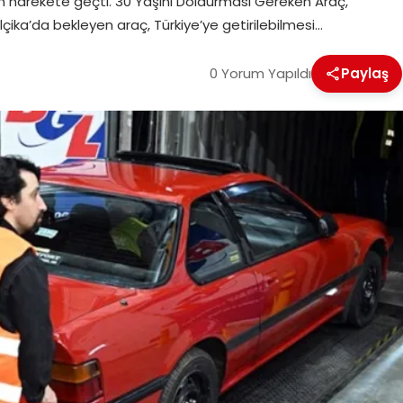
n harekete geçti. 30 Yaşını Doldurması Gereken Araç,
elçika’da bekleyen araç, Türkiye’ye getirilebilmesi…
0 Yorum Yapıldı
Paylaş