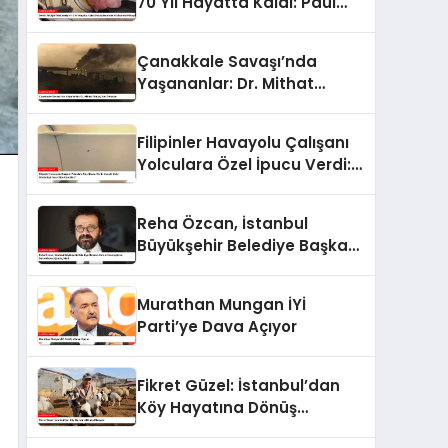
70 Yıl Hayatta Kaldı: Paul
Alexander’ın Efsanevi
Hikayesi
Çanakkale Savaşı’nda
Yaşananlar: Dr. Mithat
Atabay’dan Detaylar
Filipinler Havayolu Çalışanı
Yolculara Özel İpucu Verdi:
Uçuşta En İyi Görüntüyü
Nasıl Elde Edebiliriz?
Reha Özcan, İstanbul
Büyükşehir Belediye Başkanı
Ekrem İmamoğlu’nu
Destekleyeceğini Açıkladı
Murathan Mungan İYİ
Parti’ye Dava Açıyor
Fikret Güzel: İstanbul’dan
Köy Hayatına Dönüş
Hikayesi