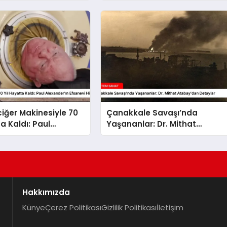
iğer Makinesiyle 70
Çanakkale Savaşı’nda
a Kaldı: Paul
Yaşananlar: Dr. Mithat
’ın Efsanevi Hikayesi
Atabay’dan Detaylar
Hakkımızda
Künye
Çerez Politikası
Gizlilik Politikası
İletişim