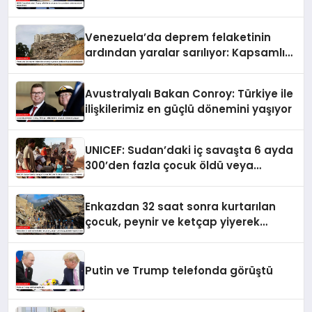
artırmasındaki rolünü övdü
Venezuela’da deprem felaketinin
ardından yaralar sarılıyor: Kapsamlı
seferberlik
Avustralyalı Bakan Conroy: Türkiye ile
ilişkilerimiz en güçlü dönemini yaşıyor
UNICEF: Sudan’daki iç savaşta 6 ayda
300’den fazla çocuk öldü veya
yaralandı
Enkazdan 32 saat sonra kurtarılan
çocuk, peynir ve ketçap yiyerek
hayatta kaldı
Putin ve Trump telefonda görüştü