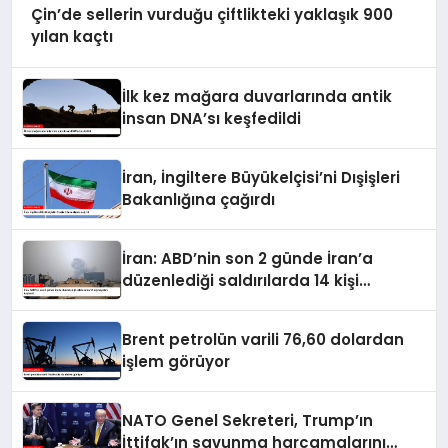
Çin’de sellerin vurduğu çiftlikteki yaklaşık 900
yılan kaçtı
İlk kez mağara duvarlarında antik
insan DNA’sı keşfedildi
İran, İngiltere Büyükelçisi’ni Dışişleri
Bakanlığına çağırdı
İran: ABD’nin son 2 günde İran’a
düzenlediği saldırılarda 14 kişi
hayatını kaybetti
Brent petrolün varili 76,60 dolardan
işlem görüyor
NATO Genel Sekreteri, Trump’ın
İttifak’ın savunma harcamalarını