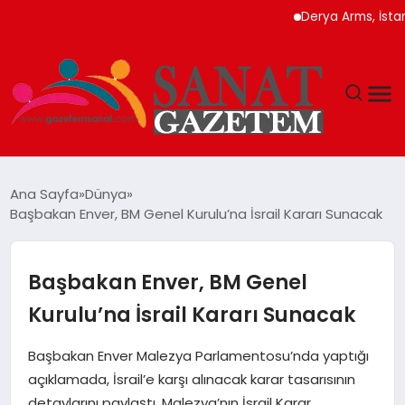
Derya Arms, İstanbul P
MAGAZIN
Ana Sayfa
Dünya
Başbakan Enver, BM Genel Kurulu’na İsrail Kararı Sunacak
TEKNOLOJI
SIYASET
Başbakan Enver, BM Genel
Kurulu’na İsrail Kararı Sunacak
SPOR
Başbakan Enver Malezya Parlamentosu’nda yaptığı
YAŞAM
açıklamada, İsrail’e karşı alınacak karar tasarısının
detaylarını paylaştı. Malezya’nın İsrail Karar