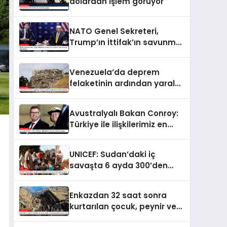
dolardan işlem görüyor
NATO Genel Sekreteri,
Trump’ın İttifak’ın savunma
harcamalarını
artırmasındaki rolünü övdü
Venezuela’da deprem
felaketinin ardından yaralar
sarılıyor: Kapsamlı
seferberlik
Avustralyalı Bakan Conroy:
Türkiye ile ilişkilerimiz en
güçlü dönemini yaşıyor
UNICEF: Sudan’daki iç
savaşta 6 ayda 300’den
fazla çocuk öldü veya
yaralandı
Enkazdan 32 saat sonra
kurtarılan çocuk, peynir ve
ketçap yiyerek hayatta