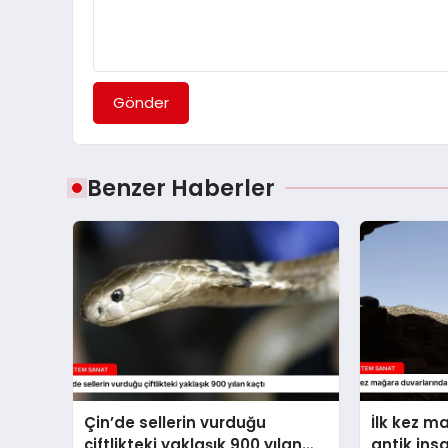
Gönder
Benzer Haberler
Çin’de sellerin vurduğu
İlk kez m
çiftlikteki yaklaşık 900 yılan
antik ins