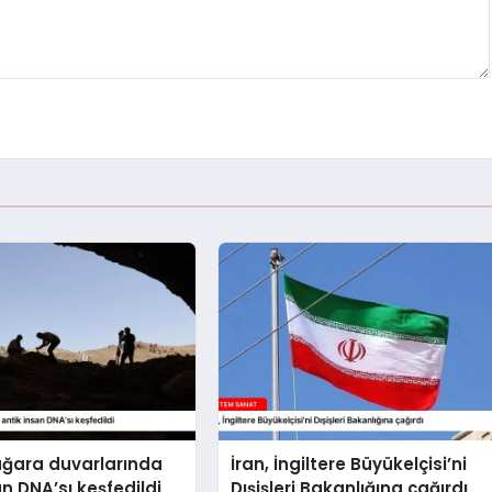
ağara duvarlarında
İran, İngiltere Büyükelçisi’ni
an DNA’sı keşfedildi
Dışişleri Bakanlığına çağırdı