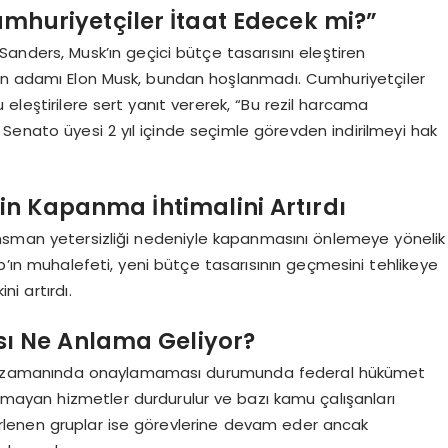
mhuriyetçiler İtaat Edecek mi?”
Sanders, Musk’ın geçici bütçe tasarısını eleştiren
gin adamı Elon Musk, bundan hoşlanmadı. Cumhuriyetçiler
 eleştirilere sert yanıt vererek, “Bu rezil harcama
 Senato üyesi 2 yıl içinde seçimle görevden indirilmeyi hak
n Kapanma İhtimalini Artırdı
ansman yetersizliği nedeniyle kapanmasını önlemeye yönelik
p’ın muhalefeti, yeni bütçe tasarısının geçmesini tehlikeye
i artırdı.
ı Ne Anlama Geliyor?
eyi zamanında onaylamaması durumunda federal hükümet
 olmayan hizmetler durdurulur ve bazı kamu çalışanları
elirlenen gruplar ise görevlerine devam eder ancak