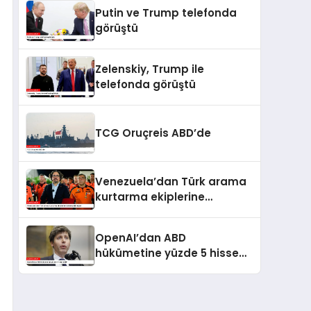
kaldı
Putin ve Trump telefonda
görüştü
Zelenskiy, Trump ile
telefonda görüştü
TCG Oruçreis ABD’de
Venezuela’dan Türk arama
kurtarma ekiplerine
kahramanlık nişanı
OpenAI’dan ABD
hükümetine yüzde 5 hisse
teklifi