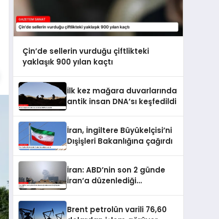
Çin’de sellerin vurduğu çiftlikteki
yaklaşık 900 yılan kaçtı
İlk kez mağara duvarlarında
antik insan DNA’sı keşfedildi
İran, İngiltere Büyükelçisi’ni
Dışişleri Bakanlığına çağırdı
İran: ABD’nin son 2 günde
İran’a düzenlediği
saldırılarda 14 kişi hayatını
kaybetti
Brent petrolün varili 76,60