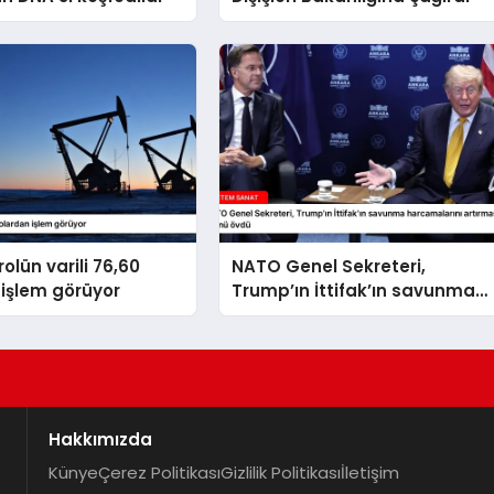
olün varili 76,60
NATO Genel Sekreteri,
işlem görüyor
Trump’ın İttifak’ın savunma
harcamalarını artırmasındaki
rolünü övdü
Hakkımızda
Künye
Çerez Politikası
Gizlilik Politikası
İletişim