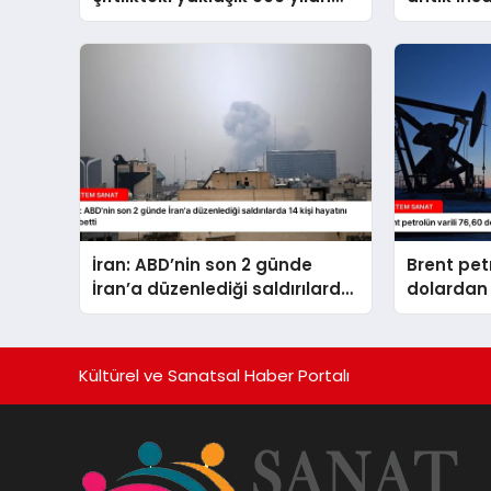
kaçtı
İran: ABD’nin son 2 günde
Brent petr
İran’a düzenlediği saldırılarda
dolardan 
14 kişi hayatını kaybetti
Kültürel ve Sanatsal Haber Portalı