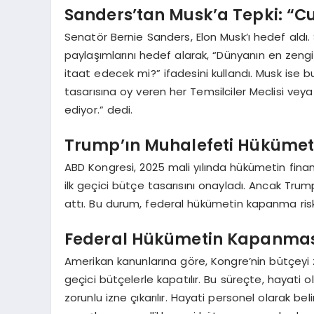
Sanders’tan Musk’a Tepki: “Cu
Senatör Bernie Sanders, Elon Musk’ı hedef aldı. 
paylaşımlarını hedef alarak, “Dünyanın en zen
itaat edecek mi?” ifadesini kullandı. Musk ise bu
tasarısına oy veren her Temsilciler Meclisi veya
ediyor.” dedi.
Trump’ın Muhalefeti Hükümeti
ABD Kongresi, 2025 mali yılında hükümetin fin
ilk geçici bütçe tasarısını onayladı. Ancak Trum
attı. Bu durum, federal hükümetin kapanma riskin
Federal Hükümetin Kapanmas
Amerikan kanunlarına göre, Kongre’nin bütç
geçici bütçelerle kapatılır. Bu süreçte, hayati
zorunlu izne çıkarılır. Hayati personel olarak b