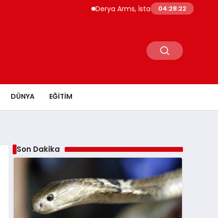
Derya Arms, İstanbul Prohunt 2026’da yeni n
04:28:23
DÜNYA
EĞITIM
Son Dakika