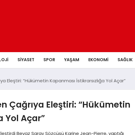
LOJI
SIYASET
SPOR
YAŞAM
EKONOMI
SAĞLIK
 Eleştiri: “Hükümetin Kapanması İstikrarsızlığa Yol Açar”
n Çağrıya Eleştiri: “Hükümetin
a Yol Açar”
Eleştirdi Beyaz Saray Sözcüsü Karine Jean-Pierre, yaptığı