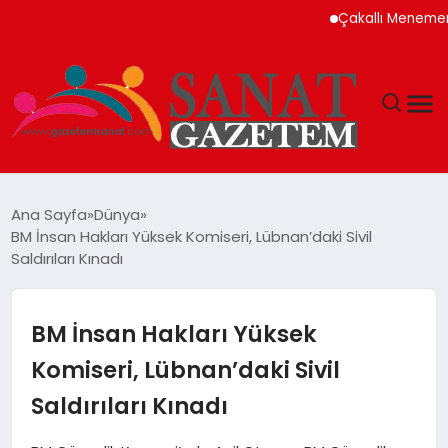
Çakallı Menemeni Nede
MAGAZIN
Ana Sayfa
Dünya
BM İnsan Hakları Yüksek Komiseri, Lübnan’daki Sivil
TEKNOLOJI
Saldırıları Kınadı
SIYASET
BM İnsan Hakları Yüksek
SPOR
Komiseri, Lübnan’daki Sivil
Saldırıları Kınadı
YAŞAM