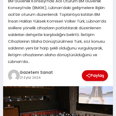
BM Güvenlik Konseyi’nde Acil Oturum BM Güvenlik
EKONOMI
Konseyi’nde (BMGK), Lübnan’daki gelişmelere ilişkin
acil bir oturum düzenlendi. Toplantıya katılan BM
SAĞLIK
İnsan Hakları Yüksek Komiseri Volker Türk, Lübnan’da
sivillere yönelik cihazların patlatılarak düzenlenen
DÜNYA
saldırıları dehşetle karşıladığını belirtti. İletişim
Cihazlarının Silaha Dönüştürülmesi Türk, söz konusu
EĞITIM
saldırının yeni bir harp şekli olduğunu vurgulayarak,
iletişim cihazlarının silaha dönüştürüldüğünü ve
Lübnan’da…
Gazetem Sanat
Paylaş
21 Eylül 2024