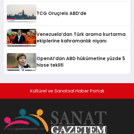
TCG Oruçreis ABD’de
Venezuela’dan Türk arama kurtarma
ekiplerine kahramanlık nişanı
OpenAI’dan ABD hükümetine yüzde 5
hisse teklifi
Kültürel ve Sanatsal Haber Portalı