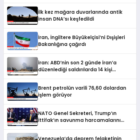
İlk kez mağara duvarlarında antik
insan DNA’sı keşfedildi
İran, İngiltere Büyükelçisi’ni Dışişleri
Bakanlığına çağırdı
İran: ABD’nin son 2 günde İran’a
düzenlediği saldırılarda 14 kişi
hayatını kaybetti
Brent petrolün varili 76,60 dolardan
işlem görüyor
NATO Genel Sekreteri, Trump’ın
İttifak’ın savunma harcamalarını
artırmasındaki rolünü övdü
Venezuela’da deprem felaketinin