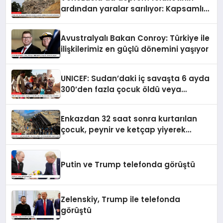
ardından yaralar sarılıyor: Kapsamlı
seferberlik
Avustralyalı Bakan Conroy: Türkiye ile
ilişkilerimiz en güçlü dönemini yaşıyor
UNICEF: Sudan’daki iç savaşta 6 ayda
300’den fazla çocuk öldü veya
yaralandı
Enkazdan 32 saat sonra kurtarılan
çocuk, peynir ve ketçap yiyerek
hayatta kaldı
Putin ve Trump telefonda görüştü
Zelenskiy, Trump ile telefonda
görüştü