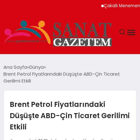
Çakallı Menemeni Neden
MAGAZIN
Ana Sayfa
Dünya
Brent Petrol Fiyatlarındaki Düşüşte ABD-Çin Ticaret
TEKNOLOJI
Gerilimi Etkili
SIYASET
Brent Petrol Fiyatlarındaki
SPOR
Düşüşte ABD-Çin Ticaret Gerilimi
Etkili
YAŞAM