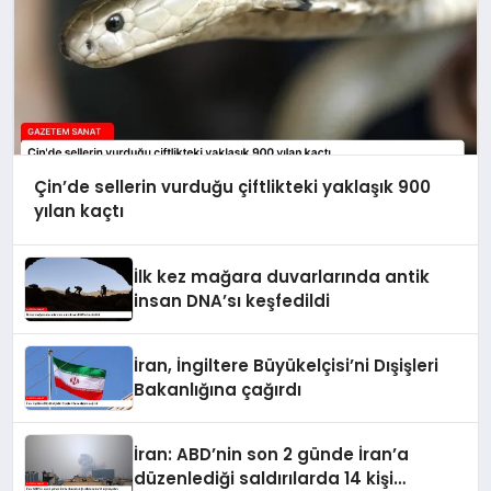
Çin’de sellerin vurduğu çiftlikteki yaklaşık 900
yılan kaçtı
İlk kez mağara duvarlarında antik
insan DNA’sı keşfedildi
İran, İngiltere Büyükelçisi’ni Dışişleri
Bakanlığına çağırdı
İran: ABD’nin son 2 günde İran’a
düzenlediği saldırılarda 14 kişi