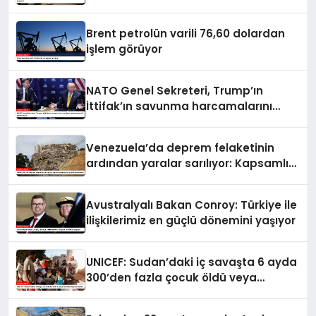
hayatını kaybetti
Brent petrolün varili 76,60 dolardan
işlem görüyor
NATO Genel Sekreteri, Trump’ın
İttifak’ın savunma harcamalarını
artırmasındaki rolünü övdü
Venezuela’da deprem felaketinin
ardından yaralar sarılıyor: Kapsamlı
seferberlik
Avustralyalı Bakan Conroy: Türkiye ile
ilişkilerimiz en güçlü dönemini yaşıyor
UNICEF: Sudan’daki iç savaşta 6 ayda
300’den fazla çocuk öldü veya
yaralandı