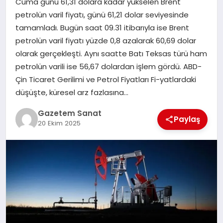
Cuma günü 61,31 dolara kadar yükselen Brent
EKONOMI
petrolün varil fiyatı, günü 61,21 dolar seviyesinde
tamamladı. Bugün saat 09.31 itibarıyla ise Brent
SAĞLIK
petrolün varil fiyatı yüzde 0,8 azalarak 60,69 dolar
olarak gerçekleşti. Aynı saatte Batı Teksas türü ham
DÜNYA
petrolün varili ise 56,67 dolardan işlem gördü. ABD-
Çin Ticaret Gerilimi ve Petrol Fiyatları Fi-yatlardaki
EĞITIM
düşüşte, küresel arz fazlasına…
Gazetem Sanat
Paylaş
20 Ekim 2025