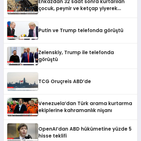
Enkazdan 32 saat sonra kurtarılan
çocuk, peynir ve ketçap yiyerek
hayatta kaldı
Putin ve Trump telefonda görüştü
Zelenskiy, Trump ile telefonda
görüştü
TCG Oruçreis ABD’de
Venezuela’dan Türk arama kurtarma
ekiplerine kahramanlık nişanı
OpenAI’dan ABD hükümetine yüzde 5
hisse teklifi