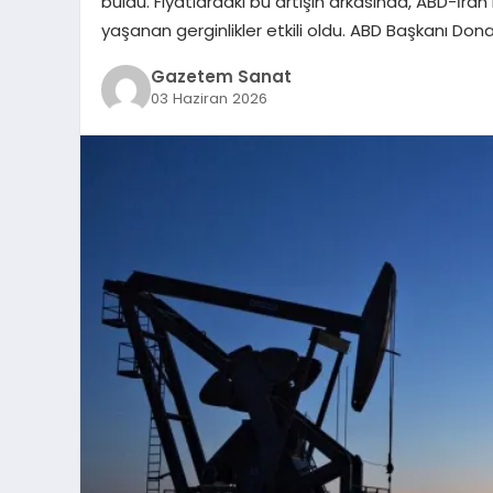
buldu. Fiyatlardaki bu artışın arkasında, ABD-İran
yaşanan gerginlikler etkili oldu. ABD Başkanı Don
Gazetem Sanat
03 Haziran 2026