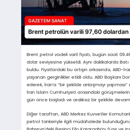
Brent petrol vadeli varil fiyatı, bugün saat 09.4
dolar seviyesine yükseldi. Aynı dakikalarda Batı
buldu. Fiyatlardaki bu artışın arkasında, ABD-İr
yaşanan gerginlikler etkili oldu. ABD Başkanı 
ederek, İran’a “bir şekilde anlaşmayı yapması” 
İran İslam Cumhuriyeti arasındaki görüşmelerin 
gün önce başladı ve aralıksız bir şekilde devam 
Diğer taraftan, ABD Merkez Kuvvetler Komutanlı
petrol tankeriyle ilgili müdahalede bulunduğunu
Bahreyn’deki Beşinci Filo Karargahı’nı füze ve in