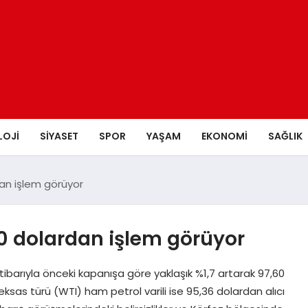
LOJI
SIYASET
SPOR
YAŞAM
EKONOMI
SAĞLIK
dan işlem görüyor
60 dolardan işlem görüyor
 itibarıyla önceki kapanışa göre yaklaşık %1,7 artarak 97,60
eksas türü (WTI) ham petrol varili ise 95,36 dolardan alıcı