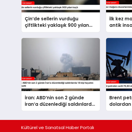
Çin’de sellerin vurduğu
İlk kez m
çiftlikteki yaklaşık 900 yılan
antik ins
kaçtı
İran: ABD’nin son 2 günde
Brent petr
İran’a düzenlediği saldırılarda
dolardan 
14 kişi hayatını kaybetti
Kültürel ve Sanatsal Haber Portalı