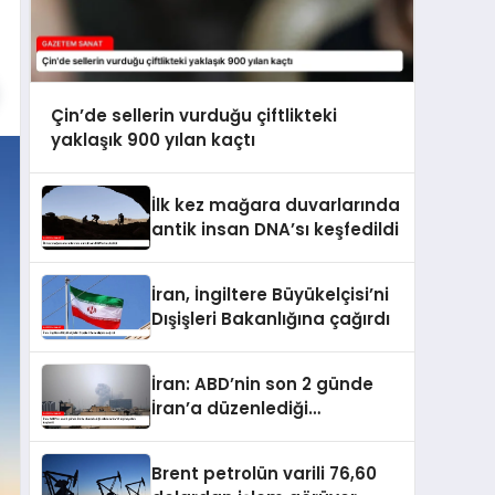
Çin’de sellerin vurduğu çiftlikteki
yaklaşık 900 yılan kaçtı
İlk kez mağara duvarlarında
antik insan DNA’sı keşfedildi
İran, İngiltere Büyükelçisi’ni
Dışişleri Bakanlığına çağırdı
İran: ABD’nin son 2 günde
İran’a düzenlediği
saldırılarda 14 kişi hayatını
kaybetti
Brent petrolün varili 76,60