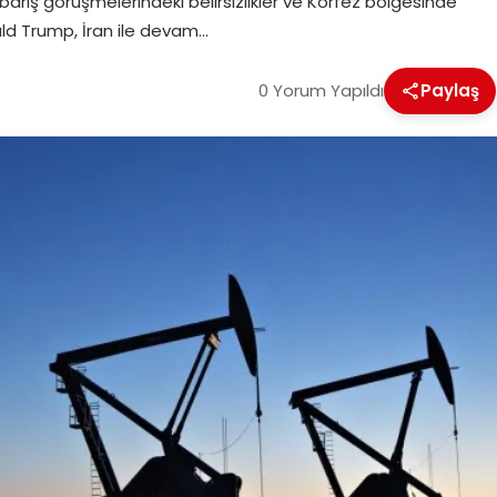
 barış görüşmelerindeki belirsizlikler ve Körfez bölgesinde
ald Trump, İran ile devam…
0 Yorum Yapıldı
Paylaş