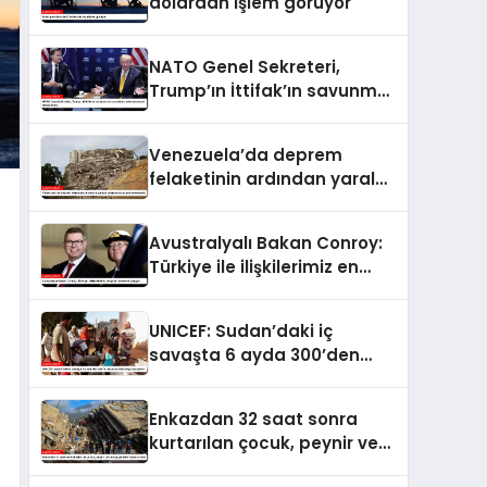
dolardan işlem görüyor
NATO Genel Sekreteri,
Trump’ın İttifak’ın savunma
harcamalarını
artırmasındaki rolünü övdü
Venezuela’da deprem
felaketinin ardından yaralar
sarılıyor: Kapsamlı
seferberlik
Avustralyalı Bakan Conroy:
Türkiye ile ilişkilerimiz en
güçlü dönemini yaşıyor
UNICEF: Sudan’daki iç
savaşta 6 ayda 300’den
fazla çocuk öldü veya
yaralandı
Enkazdan 32 saat sonra
kurtarılan çocuk, peynir ve
ketçap yiyerek hayatta