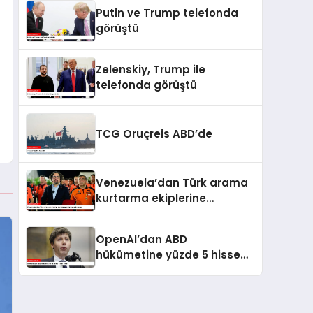
kaldı
Putin ve Trump telefonda
görüştü
Zelenskiy, Trump ile
telefonda görüştü
TCG Oruçreis ABD’de
Venezuela’dan Türk arama
kurtarma ekiplerine
kahramanlık nişanı
OpenAI’dan ABD
hükümetine yüzde 5 hisse
teklifi