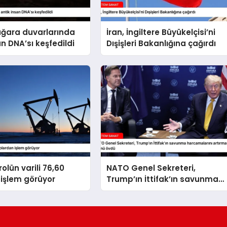
ağara duvarlarında
İran, İngiltere Büyükelçisi’ni
an DNA’sı keşfedildi
Dışişleri Bakanlığına çağırdı
olün varili 76,60
NATO Genel Sekreteri,
işlem görüyor
Trump’ın İttifak’ın savunma
harcamalarını artırmasındaki
rolünü övdü