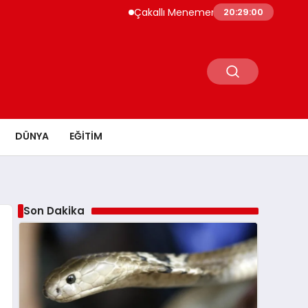
Çakallı Menemeni Neden Meşhur? Lezzetinin
20:29:01
DÜNYA
EĞITIM
Son Dakika