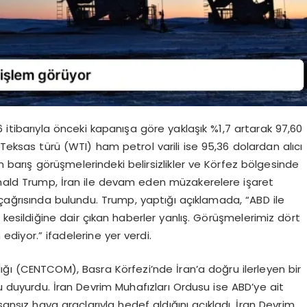
6 itibarıyla önceki kapanışa göre yaklaşık %1,7 artarak 97,60
 Teksas türü (WTI) ham petrol varili ise 95,36 dolardan alıcı
an barış görüşmelerindeki belirsizlikler ve Körfez bölgesinde
Donald Trump, İran ile devam eden müzakerelere işaret
çağrısında bulundu. Trump, yaptığı açıklamada, “ABD ile
kesildiğine dair çıkan haberler yanlış. Görüşmelerimiz dört
ediyor.” ifadelerine yer verdi.
ğı (CENTCOM), Basra Körfezi’nde İran’a doğru ilerleyen bir
 duyurdu. İran Devrim Muhafızları Ordusu ise ABD’ye ait
sansız hava araçlarıyla hedef aldığını açıkladı. İran Devrim