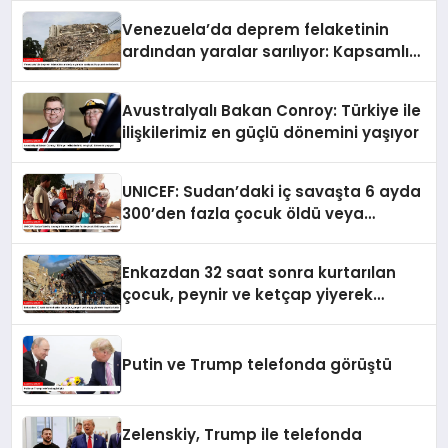
Venezuela’da deprem felaketinin
ardından yaralar sarılıyor: Kapsamlı
seferberlik
Avustralyalı Bakan Conroy: Türkiye ile
ilişkilerimiz en güçlü dönemini yaşıyor
UNICEF: Sudan’daki iç savaşta 6 ayda
300’den fazla çocuk öldü veya
yaralandı
Enkazdan 32 saat sonra kurtarılan
çocuk, peynir ve ketçap yiyerek
hayatta kaldı
Putin ve Trump telefonda görüştü
Zelenskiy, Trump ile telefonda