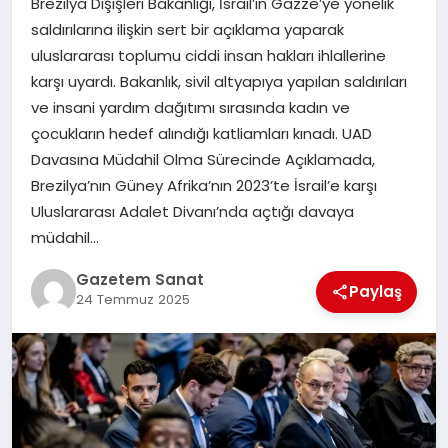
Brezilya Dışişleri Bakanlığı, İsrail’in Gazze’ye yönelik
EKONOMI
saldırılarına ilişkin sert bir açıklama yaparak
uluslararası toplumu ciddi insan hakları ihlallerine
SAĞLIK
karşı uyardı. Bakanlık, sivil altyapıya yapılan saldırıları
ve insani yardım dağıtımı sırasında kadın ve
DÜNYA
çocukların hedef alındığı katliamları kınadı. UAD
Davasına Müdahil Olma Sürecinde Açıklamada,
EĞITIM
Brezilya’nın Güney Afrika’nın 2023’te İsrail’e karşı
Uluslararası Adalet Divanı’nda açtığı davaya
müdahil…
Gazetem Sanat
Paylaş
24 Temmuz 2025