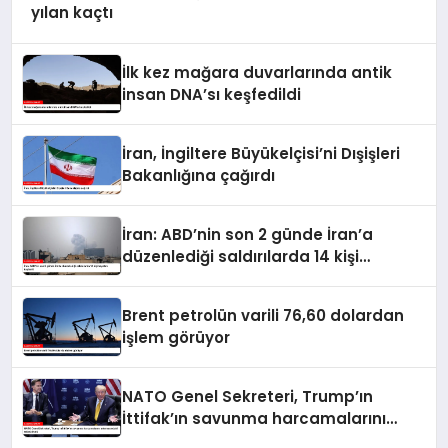
yılan kaçtı
İlk kez mağara duvarlarında antik
insan DNA’sı keşfedildi
İran, İngiltere Büyükelçisi’ni Dışişleri
Bakanlığına çağırdı
İran: ABD’nin son 2 günde İran’a
düzenlediği saldırılarda 14 kişi
hayatını kaybetti
Brent petrolün varili 76,60 dolardan
işlem görüyor
NATO Genel Sekreteri, Trump’ın
İttifak’ın savunma harcamalarını
artırmasındaki rolünü övdü