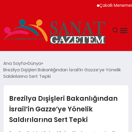
Çakallı Menemeni Ned
MAGAZIN
Ana Sayfa
Dünya
Brezilya Dışişleri Bakanlığından İsrail’in Gazze’ye Yönelik
TEKNOLOJI
Saldırılarına Sert Tepki
SIYASET
Brezilya Dışişleri Bakanlığından
SPOR
İsrail’in Gazze’ye Yönelik
Saldırılarına Sert Tepki
YAŞAM