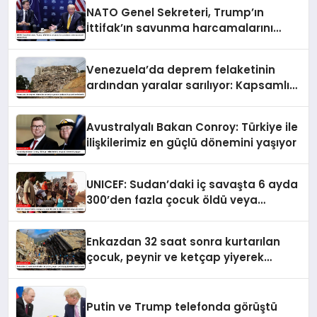
NATO Genel Sekreteri, Trump’ın
İttifak’ın savunma harcamalarını
artırmasındaki rolünü övdü
Venezuela’da deprem felaketinin
ardından yaralar sarılıyor: Kapsamlı
seferberlik
Avustralyalı Bakan Conroy: Türkiye ile
ilişkilerimiz en güçlü dönemini yaşıyor
UNICEF: Sudan’daki iç savaşta 6 ayda
300’den fazla çocuk öldü veya
yaralandı
Enkazdan 32 saat sonra kurtarılan
çocuk, peynir ve ketçap yiyerek
hayatta kaldı
Putin ve Trump telefonda görüştü