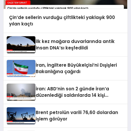
Çin’de sellerin vurduğu çiftlikteki yaklaşık 900
yılan kaçtı
İlk kez mağara duvarlarında antik
insan DNA’sı keşfedildi
İran, İngiltere Büyükelçisi’ni Dışişleri
Bakanlığına çağırdı
İran: ABD’nin son 2 günde İran’a
düzenlediği saldırılarda 14 kişi
hayatını kaybetti
Brent petrolün varili 76,60 dolardan
işlem görüyor