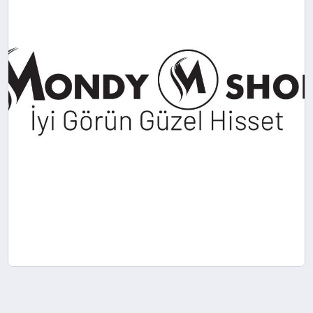
EKONOMI
SAĞLIK
DÜNYA
EĞITIM
EN İYI SAÇ BAKIM ÜRÜNLERI VE
MARKALARI MONDY SHOP’TA
En İyi Saç Bakım Ürünleri ve Markaları
Mondy Shop’ta Saç bakımında en iyi ve
en etkili ürünleri arayanlar için Mondy
Shop, geniş ürün yelpazesi ve kaliteli
markaları ile dikkat çekiyor. Her saç