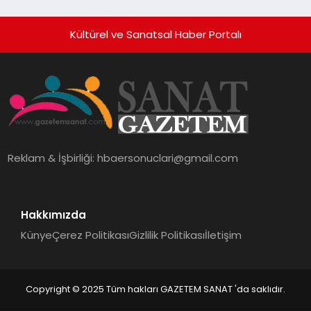
tipine uygun bakım ürünleri ile
saçlarınızı şımartmaya hazır mısınız?
Kültürel ve Sanatsal Haber Portalı
Mondy Shop, saç bakımına dair tüm
ihtiyaçlarınızı karşılamak için burada!
Geniş Ürün Yelpazesi Mondy...
Reklam & İşbirliği:
hbaersonuclari@gmail.com
Hakkımızda
Künye
Çerez Politikası
Gizlilik Politikası
İletişim
Copyright © 2025 Tüm hakları GAZETEM SANAT 'da saklıdır.