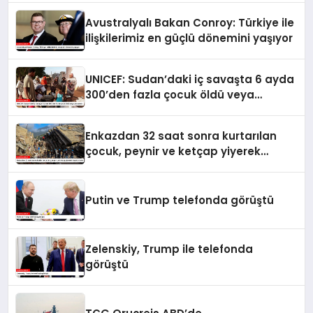
Avustralyalı Bakan Conroy: Türkiye ile
ilişkilerimiz en güçlü dönemini yaşıyor
UNICEF: Sudan’daki iç savaşta 6 ayda
300’den fazla çocuk öldü veya
yaralandı
Enkazdan 32 saat sonra kurtarılan
çocuk, peynir ve ketçap yiyerek
hayatta kaldı
Putin ve Trump telefonda görüştü
Zelenskiy, Trump ile telefonda
görüştü