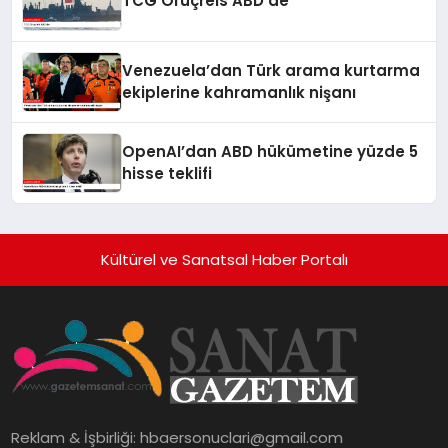
TCG Oruçreis ABD’de
Venezuela’dan Türk arama kurtarma
ekiplerine kahramanlık nişanı
OpenAI’dan ABD hükümetine yüzde 5
hisse teklifi
Kültürel ve Sanatsal Haber Portalı
Reklam & İşbirliği:
hbaersonuclari@gmail.com