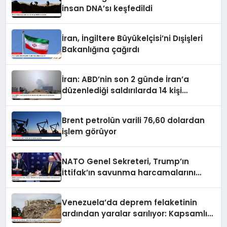
insan DNA’sı keşfedildi
İran, İngiltere Büyükelçisi’ni Dışişleri
Bakanlığına çağırdı
İran: ABD’nin son 2 günde İran’a
düzenlediği saldırılarda 14 kişi
hayatını kaybetti
Brent petrolün varili 76,60 dolardan
işlem görüyor
NATO Genel Sekreteri, Trump’ın
İttifak’ın savunma harcamalarını
artırmasındaki rolünü övdü
Venezuela’da deprem felaketinin
ardından yaralar sarılıyor: Kapsamlı
seferberlik