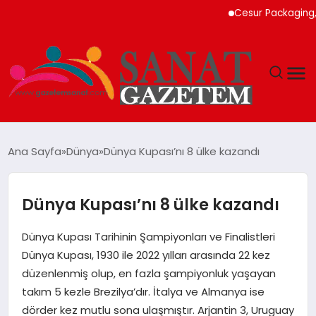
Cesur Packaging, Mısı
MAGAZIN
Ana Sayfa
Dünya
Dünya Kupası’nı 8 ülke kazandı
TEKNOLOJI
Dünya Kupası’nı 8 ülke kazandı
SIYASET
Dünya Kupası Tarihinin Şampiyonları ve Finalistleri
SPOR
Dünya Kupası, 1930 ile 2022 yılları arasında 22 kez
düzenlenmiş olup, en fazla şampiyonluk yaşayan
YAŞAM
takım 5 kezle Brezilya’dır. İtalya ve Almanya ise
dörder kez mutlu sona ulaşmıştır. Arjantin 3, Uruguay