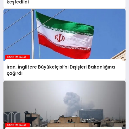
keşfedildi
İran, İngiltere Büyükelçisi’ni Dışişleri Bakanlığına
çağırdı