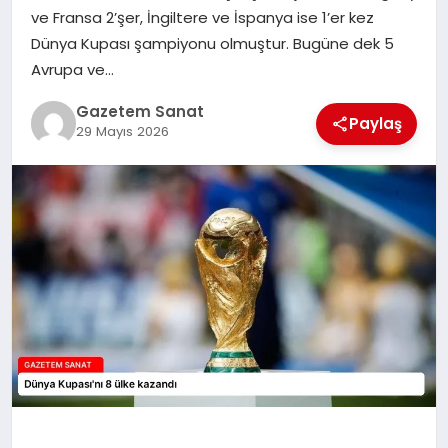
EKONOMI
ve Fransa 2’şer, İngiltere ve İspanya ise 1’er kez
Dünya Kupası şampiyonu olmuştur. Bugüne dek 5
SAĞLIK
Avrupa ve…
Gazetem Sanat
DÜNYA
Paylaş
29 Mayıs 2026
EĞITIM