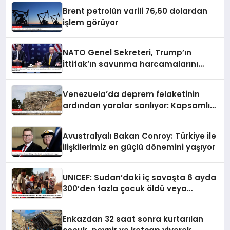
Brent petrolün varili 76,60 dolardan
işlem görüyor
NATO Genel Sekreteri, Trump’ın
İttifak’ın savunma harcamalarını
artırmasındaki rolünü övdü
Venezuela’da deprem felaketinin
ardından yaralar sarılıyor: Kapsamlı
seferberlik
Avustralyalı Bakan Conroy: Türkiye ile
ilişkilerimiz en güçlü dönemini yaşıyor
UNICEF: Sudan’daki iç savaşta 6 ayda
300’den fazla çocuk öldü veya
yaralandı
Enkazdan 32 saat sonra kurtarılan