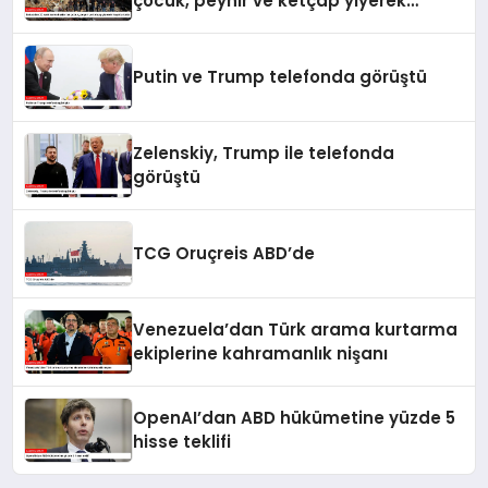
çocuk, peynir ve ketçap yiyerek
hayatta kaldı
Putin ve Trump telefonda görüştü
Zelenskiy, Trump ile telefonda
görüştü
TCG Oruçreis ABD’de
Venezuela’dan Türk arama kurtarma
ekiplerine kahramanlık nişanı
OpenAI’dan ABD hükümetine yüzde 5
hisse teklifi