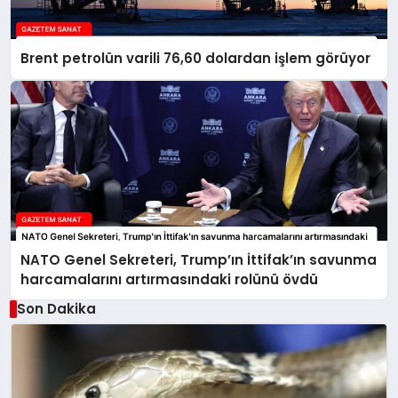
Brent petrolün varili 76,60 dolardan işlem görüyor
NATO Genel Sekreteri, Trump’ın İttifak’ın savunma
harcamalarını artırmasındaki rolünü övdü
Son Dakika