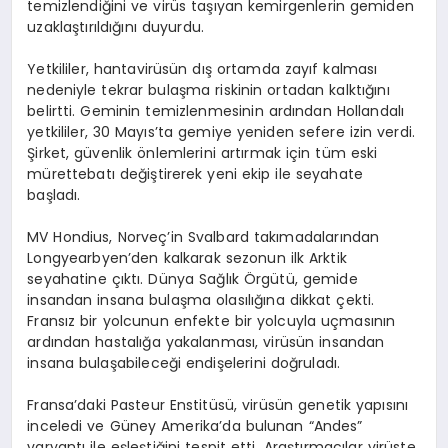
temizlendiğini ve virüs taşıyan kemirgenlerin gemiden
uzaklaştırıldığını duyurdu.
Yetkililer, hantavirüsün dış ortamda zayıf kalması
nedeniyle tekrar bulaşma riskinin ortadan kalktığını
belirtti. Geminin temizlenmesinin ardından Hollandalı
yetkililer, 30 Mayıs’ta gemiye yeniden sefere izin verdi.
Şirket, güvenlik önlemlerini artırmak için tüm eski
mürettebatı değiştirerek yeni ekip ile seyahate
başladı.
MV Hondius, Norveç’in Svalbard takımadalarından
Longyearbyen’den kalkarak sezonun ilk Arktik
seyahatine çıktı. Dünya Sağlık Örgütü, gemide
insandan insana bulaşma olasılığına dikkat çekti.
Fransız bir yolcunun enfekte bir yolcuyla uçmasının
ardından hastalığa yakalanması, virüsün insandan
insana bulaşabileceği endişelerini doğruladı.
Fransa’daki Pasteur Enstitüsü, virüsün genetik yapısını
inceledi ve Güney Amerika’da bulunan “Andes”
varyantı ile eşleştiğini tespit etti. Araştırmacılar virüste