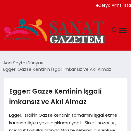
Derya Arms, İstanbul 
MAGAZIN
Ana Sayfa
Dünya
Egger: Gazze Kentinin İşgali İmkansız ve Akıl Almaz
TEKNOLOJI
SIYASET
Egger: Gazze Kentinin İşgali
İmkansız ve Akıl Almaz
SPOR
Egger, İsrail’in Gazze kentinin tamamını işgal etme
YAŞAM
kararına ilişkin yazılı açıklama yaptı. Şirket sözcüsü,
mevcut koşullar altında Gazze şehrinin güvenli ve