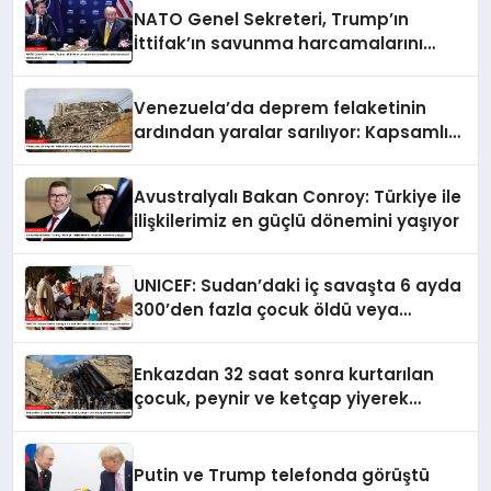
NATO Genel Sekreteri, Trump’ın
İttifak’ın savunma harcamalarını
artırmasındaki rolünü övdü
Venezuela’da deprem felaketinin
ardından yaralar sarılıyor: Kapsamlı
seferberlik
Avustralyalı Bakan Conroy: Türkiye ile
ilişkilerimiz en güçlü dönemini yaşıyor
UNICEF: Sudan’daki iç savaşta 6 ayda
300’den fazla çocuk öldü veya
yaralandı
Enkazdan 32 saat sonra kurtarılan
çocuk, peynir ve ketçap yiyerek
hayatta kaldı
Putin ve Trump telefonda görüştü