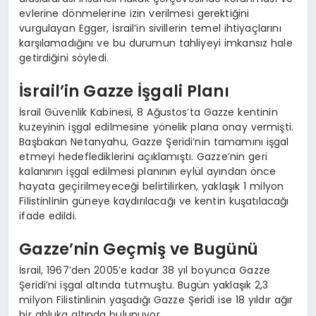
evlerine dönmelerine izin verilmesi gerektiğini
vurgulayan Egger, İsrail’in sivillerin temel ihtiyaçlarını
karşılamadığını ve bu durumun tahliyeyi imkansız hale
getirdiğini söyledi.
İsrail’in Gazze İşgali Planı
İsrail Güvenlik Kabinesi, 8 Ağustos’ta Gazze kentinin
kuzeyinin işgal edilmesine yönelik plana onay vermişti.
Başbakan Netanyahu, Gazze Şeridi’nin tamamını işgal
etmeyi hedeflediklerini açıklamıştı. Gazze’nin geri
kalanının işgal edilmesi planının eylül ayından önce
hayata geçirilmeyeceği belirtilirken, yaklaşık 1 milyon
Filistinlinin güneye kaydırılacağı ve kentin kuşatılacağı
ifade edildi.
Gazze’nin Geçmiş ve Bugünü
İsrail, 1967’den 2005’e kadar 38 yıl boyunca Gazze
Şeridi’ni işgal altında tutmuştu. Bugün yaklaşık 2,3
milyon Filistinlinin yaşadığı Gazze Şeridi ise 18 yıldır ağır
bir abluka altında bulunuyor.