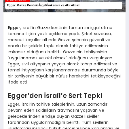
Egger
, İsrail’in Gazze kentinin tamamını işgal etme
kararına ilişkin yazılı açıklama yaptı. Şirket sözcüsü,
mevcut koşullar altında Gazze şehrinin güvenli ve
onurlu bir şekilde toplu olarak tahliye edilmesinin
imkansız olduğunu belirtti. Gazze’nin tahliyesinin
“uygulanamaz ve akıl almaz” olduğunu vurgulayan
Egger, sivil altyapının yaygın olarak tahrip edilmesi ve
temel ihtiyaçların karşılanamaması durumunda böyle
bir tahliyenin büyük bir nüfus hareketini tetikleyeceğini
ifade etti.
Egger’den İsrail’e Sert Tepki
Egger, İsrail’in tahliye taleplerinin, uzun zamandır
devam eden saldırıların travmasını yaşayan ve
geleceklerinden endişe duyan Gazzeli siviller
tarafından uygulanmadığını belirtti. Tüm sivillerin
uluslararası insancıl hukuk çerçevesinde korunması ve