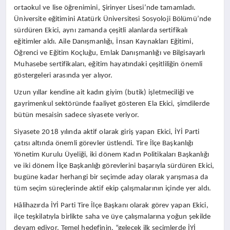
ortaokul ve lise öğrenimini, Şirinyer Lisesi’nde tamamladı.
Üniversite eğitimini Atatürk Üniversitesi Sosyoloji Bölümü’nde
sürdüren Ekici, aynı zamanda çeşitli alanlarda sertifikalı
eğitimler aldı. Aile Danışmanlığı, İnsan Kaynakları Eğitimi,
Öğrenci ve Eğitim Koçluğu, Emlak Danışmanlığı ve Bilgisayarlı
Muhasebe sertifikaları, eğitim hayatındaki çeşitliliğin önemli
göstergeleri arasında yer alıyor.
Uzun yıllar kendine ait kadın giyim (butik) işletmeciliği ve
gayrimenkul sektöründe faaliyet gösteren Ela Ekici, şimdilerde
bütün mesaisin sadece siyasete veriyor.
Siyasete 2018 yılında aktif olarak giriş yapan Ekici, İYİ Parti
çatısı altında önemli görevler üstlendi. Tire İlçe Başkanlığı
Yönetim Kurulu Üyeliği, iki dönem Kadın Politikaları Başkanlığı
ve iki dönem İlçe Başkanlığı görevlerini başarıyla sürdüren Ekici,
bugüne kadar herhangi bir seçimde aday olarak yarışmasa da
tüm seçim süreçlerinde aktif ekip çalışmalarının içinde yer aldı.
Hâlihazırda İYİ Parti Tire İlçe Başkanı olarak görev yapan Ekici,
ilçe teşkilatıyla birlikte saha ve üye çalışmalarına yoğun şekilde
devam ediyor. Temel hedefinin, “gelecek ilk seçimlerde İYİ