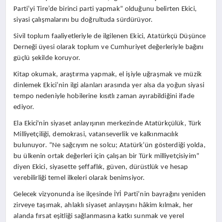
Parti’yi Tire’de birinci parti yapmak” olduğunu belirten Ekici,
siyasi çalışmalarını bu doğrultuda sürdürüyor.
Sivil toplum faaliyetleriyle de ilgilenen Ekici, Atatürkçü Düşünce
Derneği üyesi olarak toplum ve Cumhuriyet değerleriyle bağını
güçlü şekilde koruyor.
Kitap okumak, araştırma yapmak, el işiyle uğraşmak ve müzik
dinlemek Ekici’nin ilgi alanları arasında yer alsa da yoğun siyasi
tempo nedeniyle hobilerine kısıtlı zaman ayırabildiğini ifade
ediyor.
Ela Ekici'nin siyaset anlayışının merkezinde Atatürkçülük, Türk
Milliyetçiliği, demokrasi, vatanseverlik ve kalkınmacılık
bulunuyor. “Ne sağcıyım ne solcu; Atatürk’ün gösterdiği yolda,
bu ülkenin ortak değerleri için çalışan bir Türk milliyetçisiyim”
diyen Ekici, siyasette şeffaflık, güven, dürüstlük ve hesap
verebilirliği temel ilkeleri olarak benimsiyor.
Gelecek vizyonunda ise ilçesinde İYİ Parti’nin bayrağını yeniden
zirveye taşımak, ahlaklı siyaset anlayışını hâkim kılmak, her
alanda fırsat eşitliği sağlanmasına katkı sunmak ve yerel