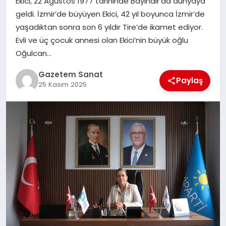
Ekici, 22 Ağustos 1977 tarihinde Bayındır’da dünyaya
EKONOMI
geldi. İzmir’de büyüyen Ekici, 42 yıl boyunca İzmir’de
yaşadıktan sonra son 6 yıldır Tire’de ikamet ediyor.
SAĞLIK
Evli ve üç çocuk annesi olan Ekici’nin büyük oğlu
Oğulcan…
DÜNYA
Gazetem Sanat
Paylaş
EĞITIM
25 Kasım 2025