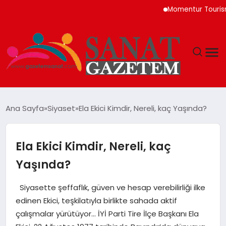
Momentur Tourism & 
MAGAZIN
Ana Sayfa
Siyaset
Ela Ekici Kimdir, Nereli, kaç Yaşında?
TEKNOLOJI
Ela Ekici Kimdir, Nereli, kaç
SIYASET
Yaşında?
SPOR
Siyasette şeffaflık, güven ve hesap verebilirliği ilke
edinen Ekici, teşkilatıyla birlikte sahada aktif
YAŞAM
çalışmalar yürütüyor… İYİ Parti Tire İlçe Başkanı Ela