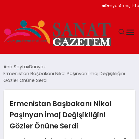
Derya Arms, İstanbul 
MAGAZIN
Ana Sayfa
Dünya
Ermenistan Başbakanı Nikol Paşinyan İmaj Değişikliğini
TEKNOLOJI
Gözler Önüne Serdi
SIYASET
Ermenistan Başbakanı Nikol
SPOR
Paşinyan İmaj Değişikliğini
Gözler Önüne Serdi
YAŞAM