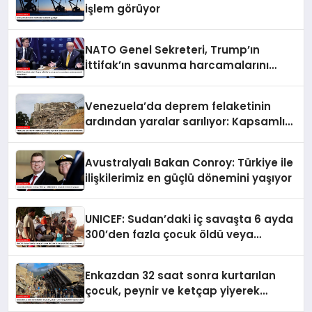
işlem görüyor
NATO Genel Sekreteri, Trump’ın
İttifak’ın savunma harcamalarını
artırmasındaki rolünü övdü
Venezuela’da deprem felaketinin
ardından yaralar sarılıyor: Kapsamlı
seferberlik
Avustralyalı Bakan Conroy: Türkiye ile
ilişkilerimiz en güçlü dönemini yaşıyor
UNICEF: Sudan’daki iç savaşta 6 ayda
300’den fazla çocuk öldü veya
yaralandı
Enkazdan 32 saat sonra kurtarılan
çocuk, peynir ve ketçap yiyerek
hayatta kaldı