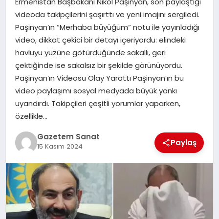
Ermenistan Başbakanı Nikol Paşinyan, son paylaştığı
EKONOMI
videoda takipçilerini şaşırttı ve yeni imajını sergiledi.
Paşinyan’ın “Merhaba büyüğüm” notu ile yayınladığı
SAĞLIK
video, dikkat çekici bir detayı içeriyordu: elindeki
havluyu yüzüne götürdüğünde sakallı, geri
DÜNYA
çektiğinde ise sakalsız bir şekilde görünüyordu.
Paşinyan’ın Videosu Olay Yarattı Paşinyan’ın bu
EĞITIM
video paylaşımı sosyal medyada büyük yankı
uyandırdı. Takipçileri çeşitli yorumlar yaparken,
özellikle…
Gazetem Sanat
Paylaş
15 Kasım 2024