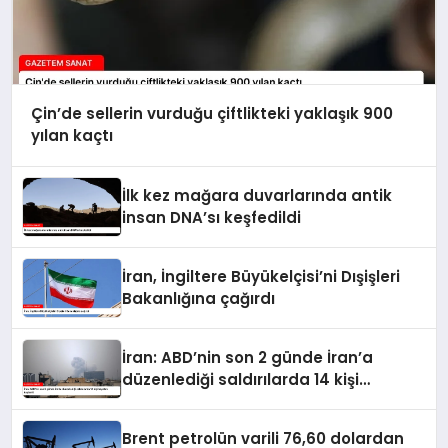
Çin’de sellerin vurduğu çiftlikteki yaklaşık 900
yılan kaçtı
İlk kez mağara duvarlarında antik
insan DNA’sı keşfedildi
İran, İngiltere Büyükelçisi’ni Dışişleri
Bakanlığına çağırdı
İran: ABD’nin son 2 günde İran’a
düzenlediği saldırılarda 14 kişi
hayatını kaybetti
Brent petrolün varili 76,60 dolardan