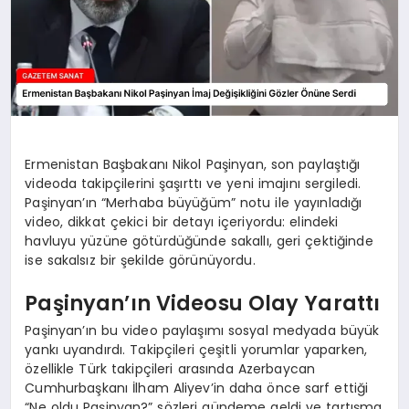
Ermenistan Başbakanı Nikol Paşinyan, son paylaştığı
videoda takipçilerini şaşırttı ve yeni imajını sergiledi.
Paşinyan’ın “Merhaba büyüğüm” notu ile yayınladığı
video, dikkat çekici bir detayı içeriyordu: elindeki
havluyu yüzüne götürdüğünde sakallı, geri çektiğinde
ise sakalsız bir şekilde görünüyordu.
Paşinyan’ın Videosu Olay Yarattı
Paşinyan’ın bu video paylaşımı sosyal medyada büyük
yankı uyandırdı. Takipçileri çeşitli yorumlar yaparken,
özellikle Türk takipçileri arasında Azerbaycan
Cumhurbaşkanı İlham Aliyev’in daha önce sarf ettiği
“Ne oldu Paşinyan?” sözleri gündeme geldi ve tartışma