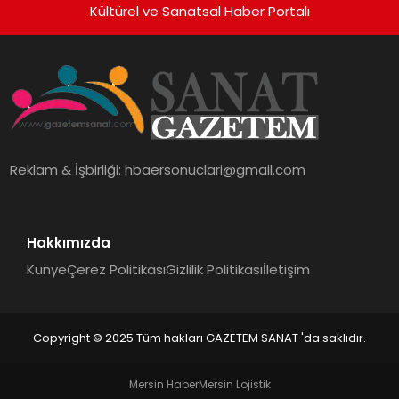
Kültürel ve Sanatsal Haber Portalı
Reklam & İşbirliği:
hbaersonuclari@gmail.com
Hakkımızda
Künye
Çerez Politikası
Gizlilik Politikası
İletişim
Copyright © 2025 Tüm hakları GAZETEM SANAT 'da saklıdır.
Mersin Haber
Mersin Lojistik