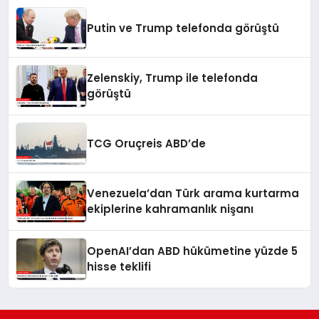
Putin ve Trump telefonda görüştü
Zelenskiy, Trump ile telefonda
görüştü
TCG Oruçreis ABD’de
Venezuela’dan Türk arama kurtarma
ekiplerine kahramanlık nişanı
OpenAI’dan ABD hükümetine yüzde 5
hisse teklifi