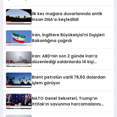
İlk kez mağara duvarlarında antik
insan DNA’sı keşfedildi
İran, İngiltere Büyükelçisi’ni Dışişleri
Bakanlığına çağırdı
İran: ABD’nin son 2 günde İran’a
düzenlediği saldırılarda 14 kişi
hayatını kaybetti
Brent petrolün varili 76,60 dolardan
işlem görüyor
NATO Genel Sekreteri, Trump’ın
İttifak’ın savunma harcamalarını
artırmasındaki rolünü övdü