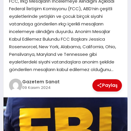
FCC, Irkçı Mesajların İncelemeye Alındığını Açıkladı
EKONOMI
Federal İletişim Komisyonu (FCC), ABD’nin çeşitli
eyaletlerinde yetişkin ve çocuk birçok siyahi
SAĞLIK
vatandaşa gönderilen ırkçı içerikli mesajların
incelemeye alındığını duyurdu. Anonim Mesajlar
DÜNYA
Kabul Edilemez Bulundu FCC Başkanı Jessica
Rosenworcel, New York, Alabama, California, Ohio,
EĞITIM
Pensilvanya, Maryland ve Tennessee gibi
eyaletlerdeki siyahi vatandaşlara anonim şekilde
gönderilen mesajların kabul edilemez olduğunu…
Gazetem Sanat
Paylaş
09 Kasım 2024