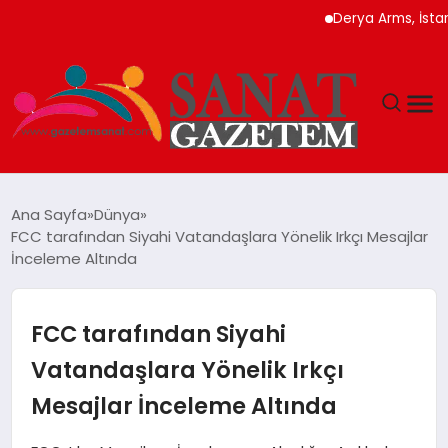
Derya Arms, İstanbul P
MAGAZIN
Ana Sayfa
Dünya
FCC tarafından Siyahi Vatandaşlara Yönelik Irkçı Mesajlar
TEKNOLOJI
İnceleme Altında
SIYASET
FCC tarafından Siyahi
SPOR
Vatandaşlara Yönelik Irkçı
Mesajlar İnceleme Altında
YAŞAM