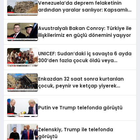
Venezuela’da deprem felaketinin
ardından yaralar sarılıyor: Kapsamlı
seferberlik
Avustralyalı Bakan Conroy: Türkiye ile
ilişkilerimiz en güçlü dönemini yaşıyor
UNICEF: Sudan’daki iç savaşta 6 ayda
300’den fazla çocuk öldü veya
yaralandı
Enkazdan 32 saat sonra kurtarılan
çocuk, peynir ve ketçap yiyerek
hayatta kaldı
Putin ve Trump telefonda görüştü
Zelenskiy, Trump ile telefonda
görüştü