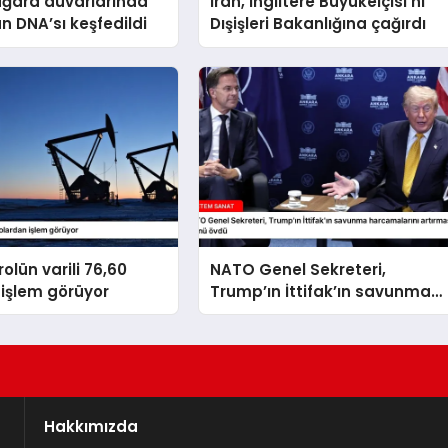
ağara duvarlarında
İran, İngiltere Büyükelçisi’ni
an DNA’sı keşfedildi
Dışişleri Bakanlığına çağırdı
olün varili 76,60
NATO Genel Sekreteri,
işlem görüyor
Trump’ın İttifak’ın savunma
harcamalarını artırmasındaki
rolünü övdü
Hakkımızda