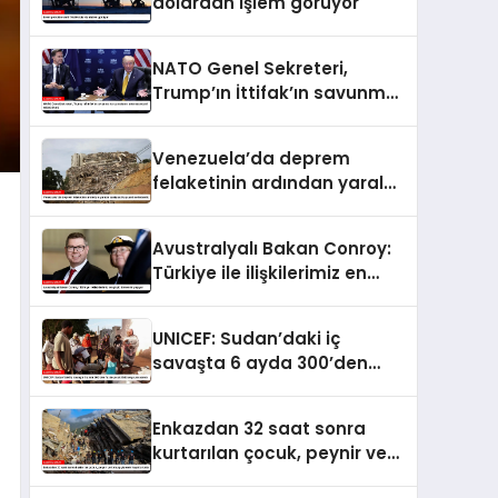
dolardan işlem görüyor
NATO Genel Sekreteri,
Trump’ın İttifak’ın savunma
harcamalarını
artırmasındaki rolünü övdü
Venezuela’da deprem
felaketinin ardından yaralar
sarılıyor: Kapsamlı
seferberlik
Avustralyalı Bakan Conroy:
Türkiye ile ilişkilerimiz en
güçlü dönemini yaşıyor
UNICEF: Sudan’daki iç
savaşta 6 ayda 300’den
fazla çocuk öldü veya
yaralandı
Enkazdan 32 saat sonra
kurtarılan çocuk, peynir ve
ketçap yiyerek hayatta