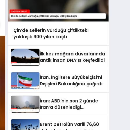
Çin’de sellerin vurduğu çiftlikteki
yaklaşık 900 yılan kaçtı
İlk kez mağara duvarlarında
antik insan DNA’sı keşfedildi
İran, İngiltere Büyükelçisi’ni
Dışişleri Bakanlığına çağırdı
İran: ABD’nin son 2 günde
İran’a düzenlediği
saldırılarda 14 kişi hayatını
kaybetti
Brent petrolün varili 76,60