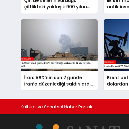
Çin’de sellerin vurduğu
İlk kez m
çiftlikteki yaklaşık 900 yılan
antik ins
kaçtı
İran: ABD’nin son 2 günde
Brent petr
İran’a düzenlediği saldırılarda
dolardan 
14 kişi hayatını kaybetti
Kültürel ve Sanatsal Haber Portalı