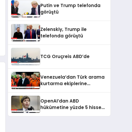
kaldı
Putin ve Trump telefonda
görüştü
Zelenskiy, Trump ile
telefonda görüştü
TCG Oruçreis ABD’de
Venezuela’dan Türk arama
kurtarma ekiplerine
kahramanlık nişanı
OpenAI’dan ABD
hükümetine yüzde 5 hisse
teklifi