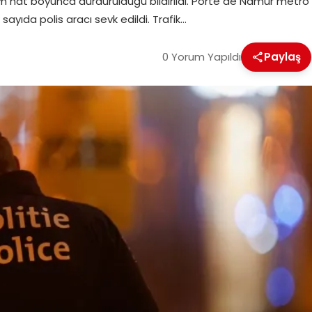
üm hat boyunca durdurulduğu bildirildi. Porte de Namur metro
 sayıda polis aracı sevk edildi. Trafik…
0 Yorum Yapıldı
Paylaş