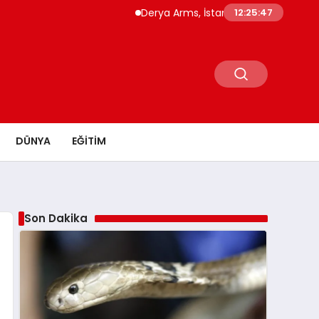
Derya Arms, İstanbul Prohunt 2026’da yeni 
12:25:48
DÜNYA
EĞITIM
Son Dakika