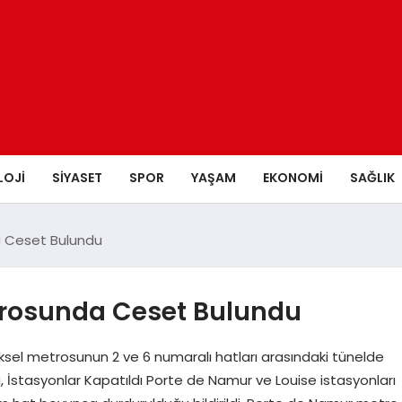
LOJI
SIYASET
SPOR
YAŞAM
EKONOMI
SAĞLIK
a Ceset Bulundu
etrosunda Ceset Bulundu
ksel metrosunun 2 ve 6 numaralı hatları arasındaki tünelde
u, İstasyonlar Kapatıldı Porte de Namur ve Louise istasyonları