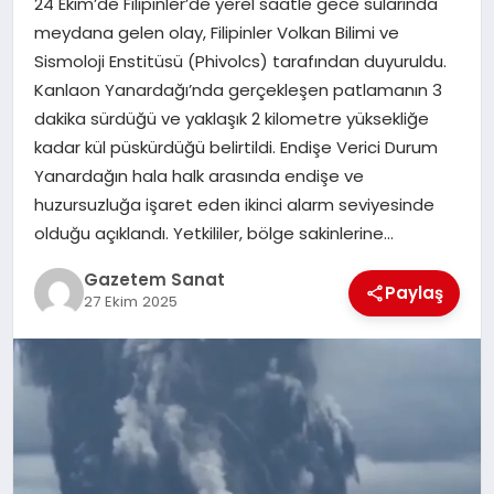
24 Ekim’de Filipinler’de yerel saatle gece sularında
EKONOMI
meydana gelen olay, Filipinler Volkan Bilimi ve
Sismoloji Enstitüsü (Phivolcs) tarafından duyuruldu.
SAĞLIK
Kanlaon Yanardağı’nda gerçekleşen patlamanın 3
dakika sürdüğü ve yaklaşık 2 kilometre yüksekliğe
DÜNYA
kadar kül püskürdüğü belirtildi. Endişe Verici Durum
Yanardağın hala halk arasında endişe ve
EĞITIM
huzursuzluğa işaret eden ikinci alarm seviyesinde
olduğu açıklandı. Yetkililer, bölge sakinlerine…
Gazetem Sanat
Paylaş
27 Ekim 2025