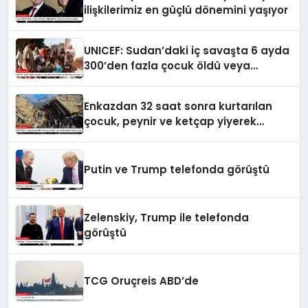
ilişkilerimiz en güçlü dönemini yaşıyor
UNICEF: Sudan’daki iç savaşta 6 ayda
300’den fazla çocuk öldü veya
yaralandı
Enkazdan 32 saat sonra kurtarılan
çocuk, peynir ve ketçap yiyerek
hayatta kaldı
Putin ve Trump telefonda görüştü
Zelenskiy, Trump ile telefonda
görüştü
TCG Oruçreis ABD’de