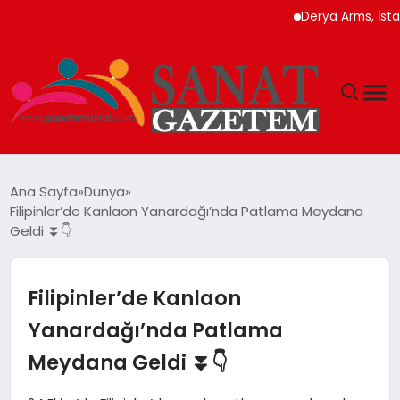
Derya Arms, İstanbul 
MAGAZIN
Ana Sayfa
Dünya
Filipinler’de Kanlaon Yanardağı’nda Patlama Meydana
TEKNOLOJI
Geldi ⏬👇
SIYASET
Filipinler’de Kanlaon
SPOR
Yanardağı’nda Patlama
Meydana Geldi ⏬👇
YAŞAM