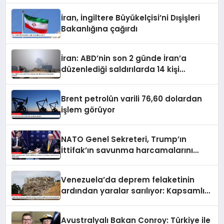
İran, İngiltere Büyükelçisi’ni Dışişleri
Bakanlığına çağırdı
İran: ABD’nin son 2 günde İran’a
düzenlediği saldırılarda 14 kişi
hayatını kaybetti
Brent petrolün varili 76,60 dolardan
işlem görüyor
NATO Genel Sekreteri, Trump’ın
İttifak’ın savunma harcamalarını
artırmasındaki rolünü övdü
Venezuela’da deprem felaketinin
ardından yaralar sarılıyor: Kapsamlı
seferberlik
Avustralyalı Bakan Conroy: Türkiye ile