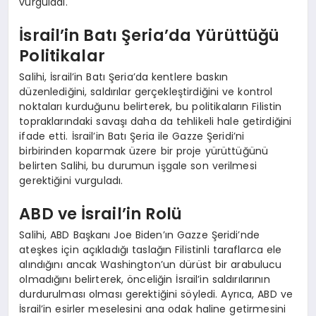
vurguladı.
İsrail’in Batı Şeria’da Yürüttüğü
Politikalar
Salihi, İsrail’in Batı Şeria’da kentlere baskın
düzenlediğini, saldırılar gerçekleştirdiğini ve kontrol
noktaları kurduğunu belirterek, bu politikaların Filistin
topraklarındaki savaşı daha da tehlikeli hale getirdiğini
ifade etti. İsrail’in Batı Şeria ile Gazze Şeridi’ni
birbirinden koparmak üzere bir proje yürüttüğünü
belirten Salihi, bu durumun işgale son verilmesi
gerektiğini vurguladı.
ABD ve İsrail’in Rolü
Salihi, ABD Başkanı Joe Biden’ın Gazze Şeridi’nde
ateşkes için açıkladığı taslağın Filistinli taraflarca ele
alındığını ancak Washington’un dürüst bir arabulucu
olmadığını belirterek, önceliğin İsrail’in saldırılarının
durdurulması olması gerektiğini söyledi. Ayrıca, ABD ve
İsrail’in esirler meselesini ana odak haline getirmesini