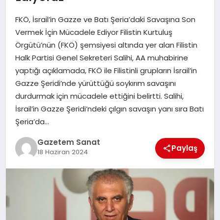
EKONOMI
FKÖ, İsrail’in Gazze ve Batı Şeria’daki Savaşına Son
SAĞLIK
Vermek İçin Mücadele Ediyor Filistin Kurtuluş
Örgütü’nün (FKÖ) şemsiyesi altında yer alan Filistin
DÜNYA
Halk Partisi Genel Sekreteri Salihi, AA muhabirine
yaptığı açıklamada, FKÖ ile Filistinli grupların İsrail’in
EĞITIM
Gazze Şeridi’nde yürüttüğü soykırım savaşını
durdurmak için mücadele ettiğini belirtti. Salihi,
İsrail’in Gazze Şeridi’ndeki çılgın savaşın yanı sıra Batı
Şeria’da…
Gazetem Sanat
Paylaş
18 Haziran 2024