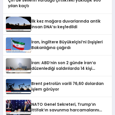
Çin’de sellerin vurduğu çiftlikteki yaklaşık 900
yılan kaçtı
İlk kez mağara duvarlarında antik
insan DNA’sı keşfedildi
İran, İngiltere Büyükelçisi’ni Dışişleri
Bakanlığına çağırdı
İran: ABD’nin son 2 günde İran’a
düzenlediği saldırılarda 14 kişi
hayatını kaybetti
Brent petrolün varili 76,60 dolardan
işlem görüyor
NATO Genel Sekreteri, Trump’ın
İttifak’ın savunma harcamalarını