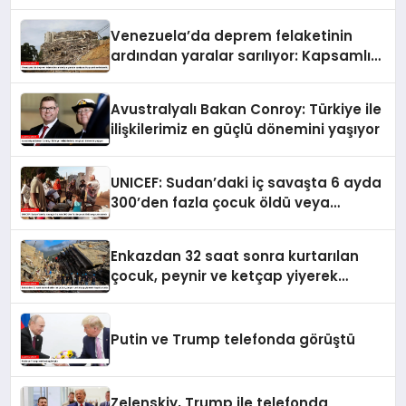
artırmasındaki rolünü övdü
Venezuela’da deprem felaketinin
ardından yaralar sarılıyor: Kapsamlı
seferberlik
Avustralyalı Bakan Conroy: Türkiye ile
ilişkilerimiz en güçlü dönemini yaşıyor
UNICEF: Sudan’daki iç savaşta 6 ayda
300’den fazla çocuk öldü veya
yaralandı
Enkazdan 32 saat sonra kurtarılan
çocuk, peynir ve ketçap yiyerek
hayatta kaldı
Putin ve Trump telefonda görüştü
Zelenskiy, Trump ile telefonda