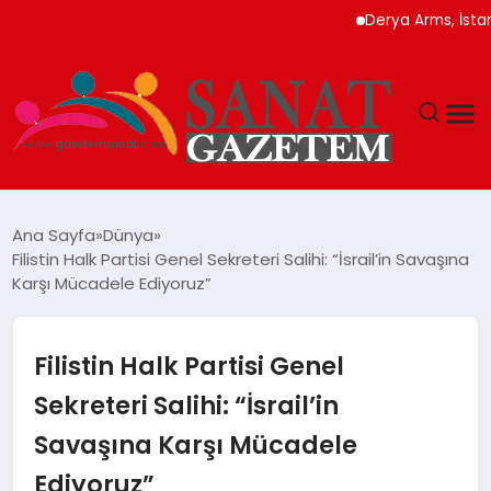
Derya Arms, İstanbul P
MAGAZIN
Ana Sayfa
Dünya
Filistin Halk Partisi Genel Sekreteri Salihi: “İsrail’in Savaşına
TEKNOLOJI
Karşı Mücadele Ediyoruz”
SIYASET
Filistin Halk Partisi Genel
SPOR
Sekreteri Salihi: “İsrail’in
Savaşına Karşı Mücadele
YAŞAM
Ediyoruz”