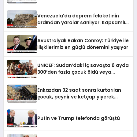
artırmasındaki rolünü övdü
Venezuela’da deprem felaketinin
ardından yaralar sarılıyor: Kapsamlı
seferberlik
Avustralyalı Bakan Conroy: Türkiye ile
ilişkilerimiz en güçlü dönemini yaşıyor
UNICEF: Sudan’daki iç savaşta 6 ayda
300’den fazla çocuk öldü veya
yaralandı
Enkazdan 32 saat sonra kurtarılan
çocuk, peynir ve ketçap yiyerek
hayatta kaldı
Putin ve Trump telefonda görüştü