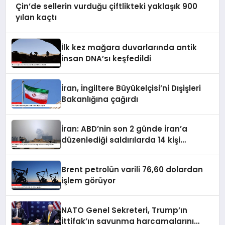
Çin’de sellerin vurduğu çiftlikteki yaklaşık 900
yılan kaçtı
İlk kez mağara duvarlarında antik
insan DNA’sı keşfedildi
İran, İngiltere Büyükelçisi’ni Dışişleri
Bakanlığına çağırdı
İran: ABD’nin son 2 günde İran’a
düzenlediği saldırılarda 14 kişi
hayatını kaybetti
Brent petrolün varili 76,60 dolardan
işlem görüyor
NATO Genel Sekreteri, Trump’ın
İttifak’ın savunma harcamalarını