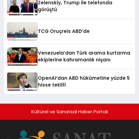
Zelenskiy, Trump ile telefonda
görüştü
TCG Oruçreis ABD’de
Venezuela’dan Türk arama kurtarma
ekiplerine kahramanlık nişanı
OpenAI’dan ABD hükümetine yüzde 5
hisse teklifi
Kültürel ve Sanatsal Haber Portalı