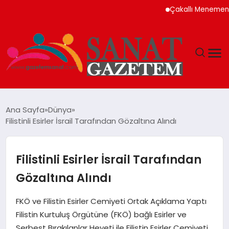
Çakallı Menemeni Nede
MAGAZIN
Ana Sayfa
Dünya
Filistinli Esirler İsrail Tarafından Gözaltına Alındı
TEKNOLOJI
SIYASET
Filistinli Esirler İsrail Tarafından
Gözaltına Alındı
SPOR
FKÖ ve Filistin Esirler Cemiyeti Ortak Açıklama Yaptı
YAŞAM
Filistin Kurtuluş Örgütüne (FKÖ) bağlı Esirler ve
Serbest Bırakılanlar Heyeti ile Filistin Esirler Cemiyeti,