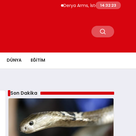
Derya Arms, İstanbul Prohunt 2026’da yeni
14:32:24
DÜNYA
EĞITIM
Son Dakika