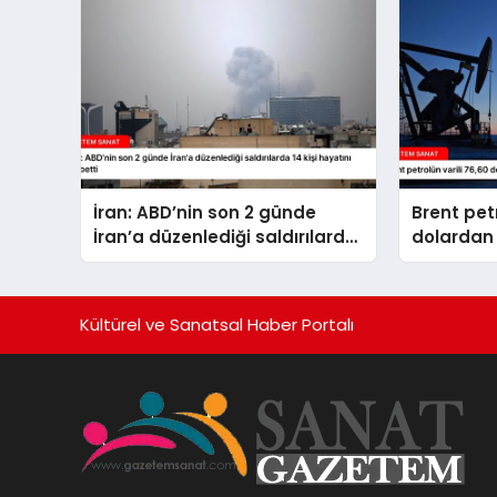
İran: ABD’nin son 2 günde
Brent petr
İran’a düzenlediği saldırılarda
dolardan 
14 kişi hayatını kaybetti
Kültürel ve Sanatsal Haber Portalı