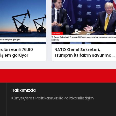
olün varili 76,60
NATO Genel Sekreteri,
işlem görüyor
Trump’ın İttifak’ın savunma
harcamalarını artırmasındaki
rolünü övdü
Hakkımızda
Künye
Çerez Politikası
Gizlilik Politikası
İletişim