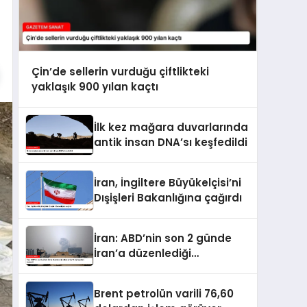
Çin’de sellerin vurduğu çiftlikteki
yaklaşık 900 yılan kaçtı
İlk kez mağara duvarlarında
antik insan DNA’sı keşfedildi
İran, İngiltere Büyükelçisi’ni
Dışişleri Bakanlığına çağırdı
İran: ABD’nin son 2 günde
İran’a düzenlediği
saldırılarda 14 kişi hayatını
kaybetti
Brent petrolün varili 76,60