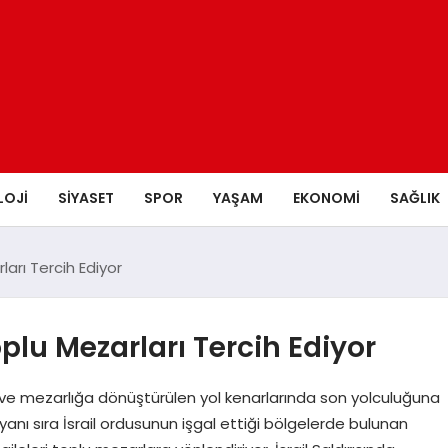
LOJI
SIYASET
SPOR
YAŞAM
EKONOMI
SAĞLIK
rları Tercih Ediyor
Toplu Mezarları Tercih Ediyor
klar ve mezarlığa dönüştürülen yol kenarlarında son yolculuğuna
yanı sıra İsrail ordusunun işgal ettiği bölgelerde bulunan