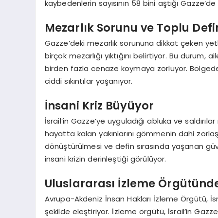
kaybedenlerin sayısının 58 bini aştığı Gazze’de 
Mezarlık Sorunu ve Toplu Def
Gazze’deki mezarlık sorununa dikkat çeken yetki
birçok mezarlığı yıktığını belirtiyor. Bu durum
birden fazla cenaze koymaya zorluyor. Bölgede
ciddi sıkıntılar yaşanıyor.
İnsani Kriz Büyüyor
İsrail’in Gazze’ye uyguladığı abluka ve saldırıl
hayatta kalan yakınlarını gömmenin dahi zorlaştı
dönüştürülmesi ve defin sırasında yaşanan güven
insani krizin derinleştiği görülüyor.
Uluslararası İzleme Örgütünden 
Avrupa-Akdeniz İnsan Hakları İzleme Örgütü, İsrail’
şekilde eleştiriyor. İzleme örgütü, İsrail’in Gazze