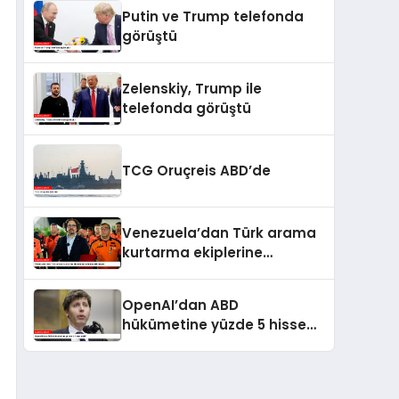
kaldı
Putin ve Trump telefonda
görüştü
Zelenskiy, Trump ile
telefonda görüştü
TCG Oruçreis ABD’de
Venezuela’dan Türk arama
kurtarma ekiplerine
kahramanlık nişanı
OpenAI’dan ABD
hükümetine yüzde 5 hisse
teklifi