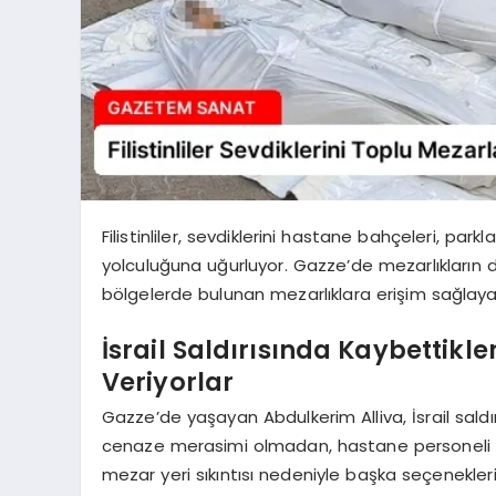
Filistinliler, sevdiklerini hastane bahçeleri, pa
yolculuğuna uğurluyor. Gazze’de mezarlıkların do
bölgelerde bulunan mezarlıklara erişim sağlayamı
İsrail Saldırısında Kaybettik
Veriyorlar
Gazze’de yaşayan Abdulkerim Alliva, İsrail sal
cenaze merasimi olmadan, hastane personeli ve
mezar yeri sıkıntısı nedeniyle başka seçeneklerini