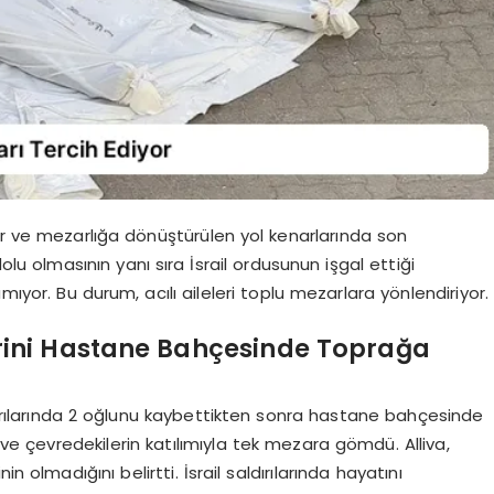
rklar ve mezarlığa dönüştürülen yol kenarlarında son
lu olmasının yanı sıra İsrail ordusunun işgal ettiği
yor. Bu durum, acılı aileleri toplu mezarlara yönlendiriyor.
lerini Hastane Bahçesinde Toprağa
dırılarında 2 oğlunu kaybettikten sonra hastane bahçesinde
 çevredekilerin katılımıyla tek mezara gömdü. Alliva,
n olmadığını belirtti. İsrail saldırılarında hayatını