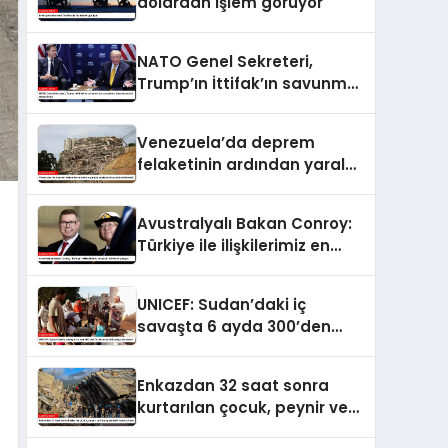
dolardan işlem görüyor
NATO Genel Sekreteri,
Trump’ın İttifak’ın savunma
harcamalarını
artırmasındaki rolünü övdü
Venezuela’da deprem
felaketinin ardından yaralar
sarılıyor: Kapsamlı
seferberlik
Avustralyalı Bakan Conroy:
Türkiye ile ilişkilerimiz en
güçlü dönemini yaşıyor
UNICEF: Sudan’daki iç
savaşta 6 ayda 300’den
fazla çocuk öldü veya
yaralandı
Enkazdan 32 saat sonra
kurtarılan çocuk, peynir ve
ketçap yiyerek hayatta