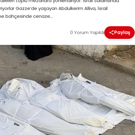
ileleri toplu mezarlara yönlendiriyor. İsrail Saldırısında
yorlar Gazze’de yaşayan Abdulkerim Alliva, İsrail
tane bahçesinde cenaze…
0 Yorum Yapıldı
Paylaş