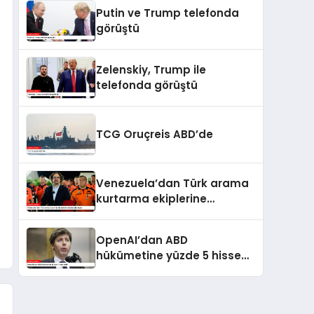
kaldı
Putin ve Trump telefonda
görüştü
Zelenskiy, Trump ile
telefonda görüştü
TCG Oruçreis ABD’de
Venezuela’dan Türk arama
kurtarma ekiplerine
kahramanlık nişanı
OpenAI’dan ABD
hükümetine yüzde 5 hisse
teklifi