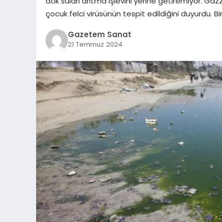
atık suları arıtma işlevini yerine getiremiyor. Gaz
çocuk felci virüsünün tespit edildiğini duyurdu. Bi
Gazetem Sanat
21 Temmuz 2024