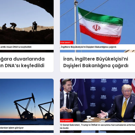
ağara duvarlarında
İran, İngiltere Büyükelçisi’ni
an DNA’sı keşfedildi
Dışişleri Bakanlığına çağırdı