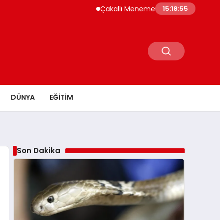
Çakallı Menemeni Neden Meşhur? Lezzetinin
15:18:56
DÜNYA
EĞITIM
Son Dakika