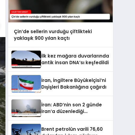
Çin’de sellerin vurduğu çiftlikteki
yaklaşık 900 yılan kaçtı
İlk kez mağara duvarlarında
antik insan DNA’sı keşfedildi
İran, İngiltere Büyükelçisi’ni
Dışişleri Bakanlığına çağırdı
İran: ABD’nin son 2 günde
İran’a düzenlediği
saldırılarda 14 kişi hayatını
kaybetti
Brent petrolün varili 76,60