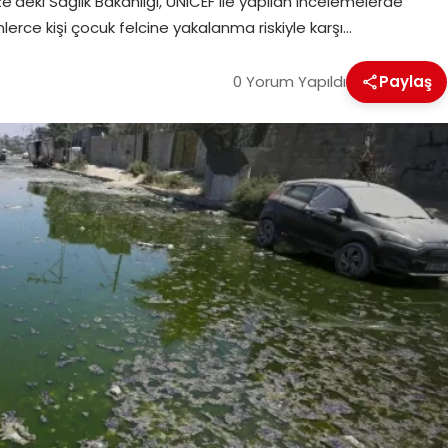
ze’deki Sağlık Bakanlığı, UNICEF ile yapılan incelemelerde
nlerce kişi çocuk felcine yakalanma riskiyle karşı…
0 Yorum Yapıldı
Paylaş