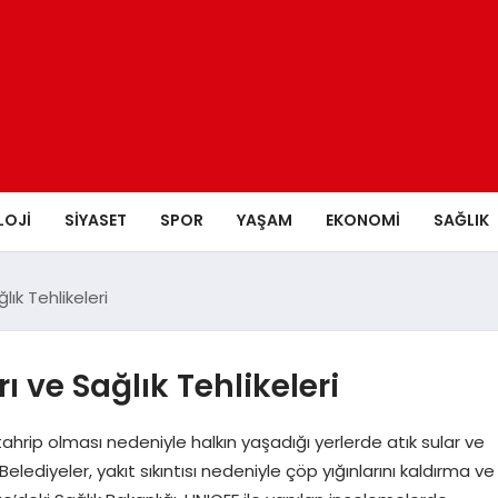
LOJI
SIYASET
SPOR
YAŞAM
EKONOMI
SAĞLIK
ık Tehlikeleri
ı ve Sağlık Tehlikeleri
tahrip olması nedeniyle halkın yaşadığı yerlerde atık sular ve
lediyeler, yakıt sıkıntısı nedeniyle çöp yığınlarını kaldırma ve