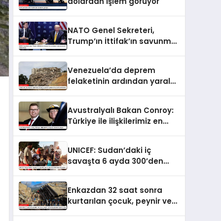
dolardan işlem görüyor
NATO Genel Sekreteri,
Trump’ın İttifak’ın savunma
harcamalarını
artırmasındaki rolünü övdü
Venezuela’da deprem
felaketinin ardından yaralar
sarılıyor: Kapsamlı
seferberlik
Avustralyalı Bakan Conroy:
Türkiye ile ilişkilerimiz en
güçlü dönemini yaşıyor
UNICEF: Sudan’daki iç
savaşta 6 ayda 300’den
fazla çocuk öldü veya
yaralandı
Enkazdan 32 saat sonra
kurtarılan çocuk, peynir ve
ketçap yiyerek hayatta