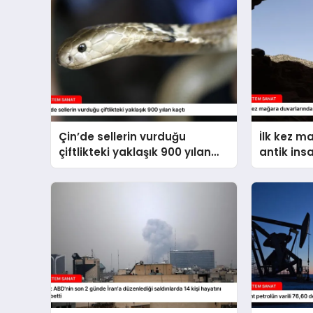
Çin’de sellerin vurduğu
İlk kez m
çiftlikteki yaklaşık 900 yılan
antik ins
kaçtı