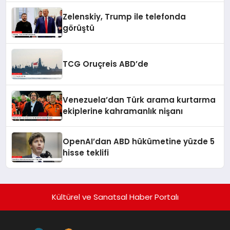
Zelenskiy, Trump ile telefonda
görüştü
TCG Oruçreis ABD’de
Venezuela’dan Türk arama kurtarma
ekiplerine kahramanlık nişanı
OpenAI’dan ABD hükümetine yüzde 5
hisse teklifi
Kültürel ve Sanatsal Haber Portalı