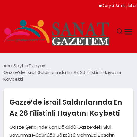
Derya Arms, İstanbul P
MAGAZIN
Ana Sayfa
Dünya
Gazze’de İsrail Saldırılarında En Az 26 Filistinli Hayatını
TEKNOLOJI
Kaybetti
SIYASET
Gazze’de İsrail Saldırılarında En
SPOR
Az 26 Filistinli Hayatını Kaybetti
YAŞAM
Gazze Şeridi’nde Kan Döküldü Gazze’deki Sivil
Savunma Müdürlüğü Sözcüsü Mahmud Basal’ın