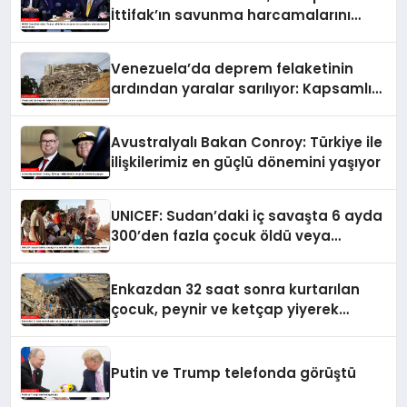
İttifak’ın savunma harcamalarını
artırmasındaki rolünü övdü
Venezuela’da deprem felaketinin
ardından yaralar sarılıyor: Kapsamlı
seferberlik
Avustralyalı Bakan Conroy: Türkiye ile
ilişkilerimiz en güçlü dönemini yaşıyor
UNICEF: Sudan’daki iç savaşta 6 ayda
300’den fazla çocuk öldü veya
yaralandı
Enkazdan 32 saat sonra kurtarılan
çocuk, peynir ve ketçap yiyerek
hayatta kaldı
Putin ve Trump telefonda görüştü