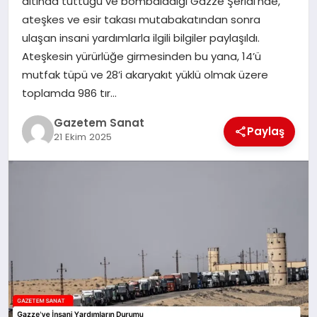
altında tuttuğu ve bombaladığı Gazze Şeridi’nde,
EKONOMI
ateşkes ve esir takası mutabakatından sonra
ulaşan insani yardımlarla ilgili bilgiler paylaşıldı.
SAĞLIK
Ateşkesin yürürlüğe girmesinden bu yana, 14’ü
mutfak tüpü ve 28’i akaryakıt yüklü olmak üzere
DÜNYA
toplamda 986 tır…
EĞITIM
Gazetem Sanat
Paylaş
21 Ekim 2025