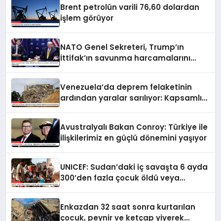
Brent petrolün varili 76,60 dolardan
işlem görüyor
NATO Genel Sekreteri, Trump’ın
İttifak’ın savunma harcamalarını
artırmasındaki rolünü övdü
Venezuela’da deprem felaketinin
ardından yaralar sarılıyor: Kapsamlı
seferberlik
Avustralyalı Bakan Conroy: Türkiye ile
ilişkilerimiz en güçlü dönemini yaşıyor
UNICEF: Sudan’daki iç savaşta 6 ayda
300’den fazla çocuk öldü veya
yaralandı
Enkazdan 32 saat sonra kurtarılan
çocuk, peynir ve ketçap yiyerek