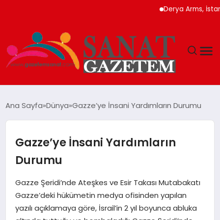
Derya Arms, İstanbul P
MAGAZIN
Ana Sayfa
Dünya
Gazze’ye İnsani Yardımların Durumu
TEKNOLOJI
Gazze’ye İnsani Yardımların
SIYASET
Durumu
SPOR
Gazze Şeridi’nde Ateşkes ve Esir Takası Mutabakatı
Gazze’deki hükümetin medya ofisinden yapılan
YAŞAM
yazılı açıklamaya göre, İsrail’in 2 yıl boyunca abluka