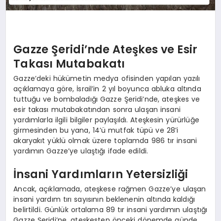
Gazze Şeridi’nde Ateşkes ve Esir
Takası Mutabakatı
Gazze’deki hükümetin medya ofisinden yapılan yazılı
açıklamaya göre, İsrail’in 2 yıl boyunca abluka altında
tuttuğu ve bombaladığı Gazze Şeridi’nde, ateşkes ve
esir takası mutabakatından sonra ulaşan insani
yardımlarla ilgili bilgiler paylaşıldı. Ateşkesin yürürlüğe
girmesinden bu yana, 14’ü mutfak tüpü ve 28’i
akaryakıt yüklü olmak üzere toplamda 986 tır insani
yardımın Gazze’ye ulaştığı ifade edildi.
İnsani Yardımların Yetersizliği
Ancak, açıklamada, ateşkese rağmen Gazze’ye ulaşan
insani yardım tırı sayısının beklenenin altında kaldığı
belirtildi. Günlük ortalama 89 tır insani yardımın ulaştığı
Gazze Şeridi’ne, ateşkesten önceki dönemde günde