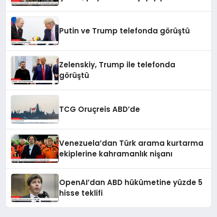
hayatta kaldı
Putin ve Trump telefonda görüştü
Zelenskiy, Trump ile telefonda
görüştü
TCG Oruçreis ABD’de
Venezuela’dan Türk arama kurtarma
ekiplerine kahramanlık nişanı
OpenAI’dan ABD hükümetine yüzde 5
hisse teklifi