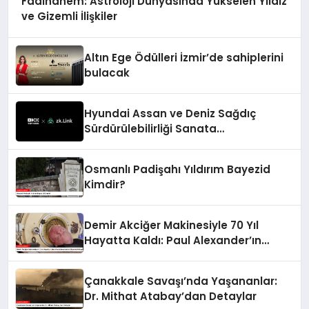
Faalhanem: Astroloji Dünyasında Yükselen Yıldız
ve Gizemli İlişkiler
Altın Ege Ödülleri İzmir’de sahiplerini
bulacak
Hyundai Assan ve Deniz Sağdıç
Sürdürülebilirliği Sanata
Dönüştürüyor.
Osmanlı Padişahı Yıldırım Bayezid
Kimdir?
Demir Akciğer Makinesiyle 70 Yıl
Hayatta Kaldı: Paul Alexander’ın
Efsanevi Hikayesi
Çanakkale Savaşı’nda Yaşananlar:
Dr. Mithat Atabay’dan Detaylar