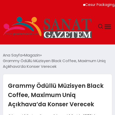
Cesur Packaging, Mısır
MAGAZIN
Ana Sayfa
Magazin
Grammy Ödüllü Müzisyen Black Coffee, Maximum Uniq
TEKNOLOJI
Açıkhava’da Konser Verecek
SIYASET
Grammy Ödüllü Müzisyen Black
SPOR
Coffee, Maximum Uniq
Açıkhava’da Konser Verecek
YAŞAM