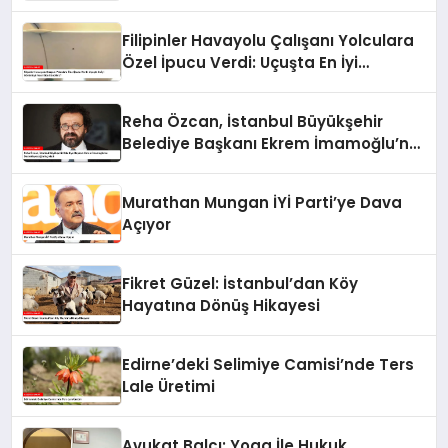
Filipinler Havayolu Çalışanı Yolculara
Özel İpucu Verdi: Uçuşta En İyi
Görüntüyü Nasıl Elde Edebiliriz?
Reha Özcan, İstanbul Büyükşehir
Belediye Başkanı Ekrem İmamoğlu’nu
Destekleyeceğini Açıkladı
Murathan Mungan İYİ Parti’ye Dava
Açıyor
Fikret Güzel: İstanbul’dan Köy
Hayatına Dönüş Hikayesi
Edirne’deki Selimiye Camisi’nde Ters
Lale Üretimi
Avukat Balcı: Yoga İle Hukuk