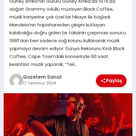
Güney Afrika’nın Gururu Güney Afrika’da 1976’da
EKONOMI
doğan Grammy ödüllü müzisyen Black Coffee,
müzik kariyerine çok özel bir hikaye ile başladı.
SAĞLIK
Mandela’nın hapishaneden çıkışını kutlayan
kalabalığa doğru giden bir taksinin çarpması sonucu
DÜNYA
1990’dan beri sadece sağ kolunu kullanarak müzik
yapmaya devam ediyor. Dünya Rekorunu Kırdı Black
EĞITIM
Coffee, Cape Town’daki konserinde 60 saat
kesintisiz müzik yaparak, “Tek…
Gazetem Sanat
Paylaş
17 Temmuz 2024