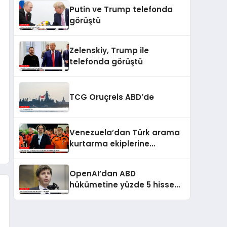
kaldı
Putin ve Trump telefonda
görüştü
Zelenskiy, Trump ile
telefonda görüştü
TCG Oruçreis ABD’de
Venezuela’dan Türk arama
kurtarma ekiplerine
kahramanlık nişanı
OpenAI’dan ABD
hükümetine yüzde 5 hisse
teklifi