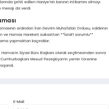
aklarında şehit edilen Haniye’nin kanının intikamını almayı
m mesajı da verdi.
raması
masının ardından İran Devrim Muhafızları Ordusu, saldırının
ran ve Hamas Hareketi suikasttan **İsrail’i sorumlu**
açıklama yapmaktan kaçındılar.
de Hamas’ın Siyasi Büro Başkanı olarak seçilmesinden sonra
İran Cumhurbaşkanı Mesud Pezeşkiyan’ın yemin törenine
yaşandı.
E-Mail: