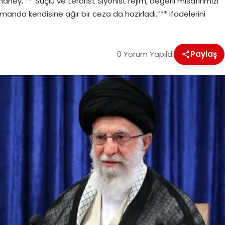
maney, **”Suçlu ve terörist Siyonist rejim, değerli misafirimizi
anda kendisine ağır bir ceza da hazırladı.”** ifadelerini
0 Yorum Yapıldı
Paylaş