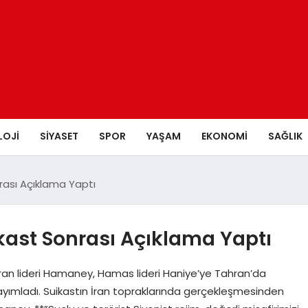
LOJI
SIYASET
SPOR
YAŞAM
EKONOMI
SAĞLIK
ası Açıklama Yaptı
ast Sonrası Açıklama Yaptı
İran lideri Hamaney, Hamas lideri Haniye’ye Tahran’da
ayımladı. Suikastın İran topraklarında gerçekleşmesinden