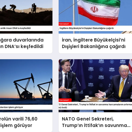
ağara duvarlarında
İran, İngiltere Büyükelçisi’ni
an DNA’sı keşfedildi
Dışişleri Bakanlığına çağırdı
olün varili 76,60
NATO Genel Sekreteri,
işlem görüyor
Trump’ın İttifak’ın savunma
harcamalarını artırmasındaki