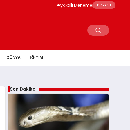
Çakallı Menemeni Neden Meşhur? Lezzetinin
13:57:32
DÜNYA
EĞITIM
Son Dakika