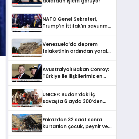
dolardan işlem görüyor
NATO Genel Sekreteri,
Trump’ın İttifak’ın savunma
harcamalarını
artırmasındaki rolünü övdü
Venezuela’da deprem
felaketinin ardından yaralar
sarılıyor: Kapsamlı
seferberlik
Avustralyalı Bakan Conroy:
Türkiye ile ilişkilerimiz en
güçlü dönemini yaşıyor
UNICEF: Sudan’daki iç
savaşta 6 ayda 300’den
fazla çocuk öldü veya
yaralandı
Enkazdan 32 saat sonra
kurtarılan çocuk, peynir ve
ketçap yiyerek hayatta