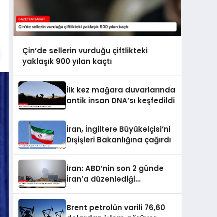
Çin’de sellerin vurduğu çiftlikteki
yaklaşık 900 yılan kaçtı
İlk kez mağara duvarlarında
antik insan DNA’sı keşfedildi
İran, İngiltere Büyükelçisi’ni
Dışişleri Bakanlığına çağırdı
İran: ABD’nin son 2 günde
İran’a düzenlediği
saldırılarda 14 kişi hayatını
kaybetti
Brent petrolün varili 76,60