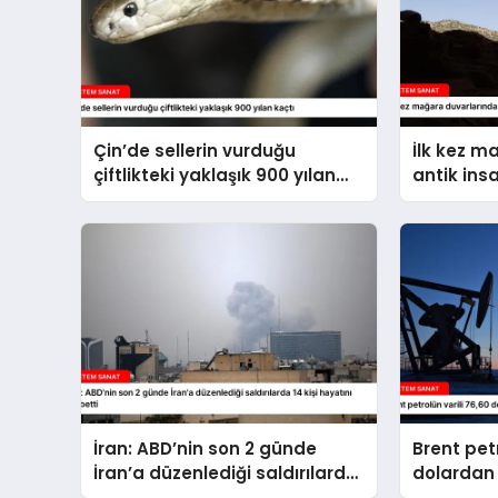
Çin’de sellerin vurduğu
İlk kez m
çiftlikteki yaklaşık 900 yılan
antik ins
kaçtı
İran: ABD’nin son 2 günde
Brent petr
İran’a düzenlediği saldırılarda
dolardan 
14 kişi hayatını kaybetti