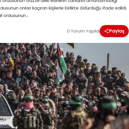
ail ordusunun Gazze’deki esirlerin canlarını umursamadığı
dusunun onları kaçıran kişilerle birlikte öldürdüğü ifade edildi.
ail ordusunun…
0 Yorum Yapıldı
Paylaş