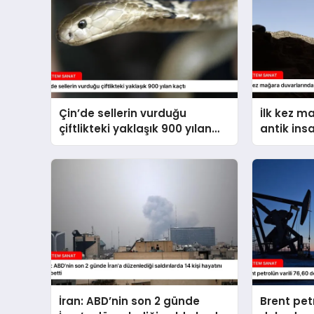
Çin’de sellerin vurduğu
İlk kez m
çiftlikteki yaklaşık 900 yılan
antik ins
kaçtı
İran: ABD’nin son 2 günde
Brent petr