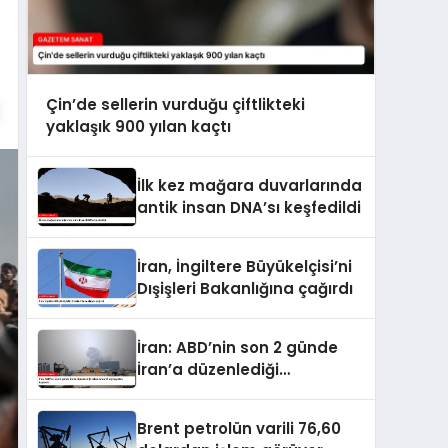
Çin’de sellerin vurduğu çiftlikteki
yaklaşık 900 yılan kaçtı
İlk kez mağara duvarlarında
antik insan DNA’sı keşfedildi
İran, İngiltere Büyükelçisi’ni
Dışişleri Bakanlığına çağırdı
İran: ABD’nin son 2 günde
İran’a düzenlediği
saldırılarda 14 kişi hayatını
kaybetti
Brent petrolün varili 76,60