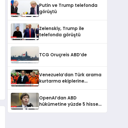
kaldı
Putin ve Trump telefonda
görüştü
Zelenskiy, Trump ile
telefonda görüştü
TCG Oruçreis ABD’de
Venezuela’dan Türk arama
kurtarma ekiplerine
kahramanlık nişanı
OpenAI’dan ABD
hükümetine yüzde 5 hisse
teklifi