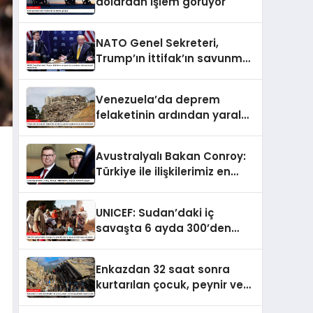
dolardan işlem görüyor
NATO Genel Sekreteri,
Trump’ın İttifak’ın savunma
harcamalarını
artırmasındaki rolünü övdü
Venezuela’da deprem
felaketinin ardından yaralar
sarılıyor: Kapsamlı
seferberlik
Avustralyalı Bakan Conroy:
Türkiye ile ilişkilerimiz en
güçlü dönemini yaşıyor
UNICEF: Sudan’daki iç
savaşta 6 ayda 300’den
fazla çocuk öldü veya
yaralandı
Enkazdan 32 saat sonra
kurtarılan çocuk, peynir ve
ketçap yiyerek hayatta