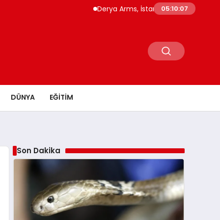
Derya Arms, İstanbul Prohunt 2026’da yeni n
05:10:08
DÜNYA
EĞITIM
Son Dakika