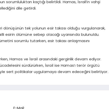
n sorumluluktan kaçtığı belirtildi. Hamas, İsrail’in vahşi
llediğini dile getirdi.
eri dönüşünün tek yolunun esir takası olduğu vurgulanarak,
srailli esirin ölümüne sebep olacağı uyarısında bulunuldu.
kümetini sorumlu tutarken, esir takası anlaşmasını
ken, Hamas ve İsrail arasındaki gerginlik devam ediyor.
mücadelesini sürdürürken, İsrail ise Hamas’ı terör örgütü
yle sert politikalar uygulamaya devam edeceğini belirtiyor.
E-Mail: