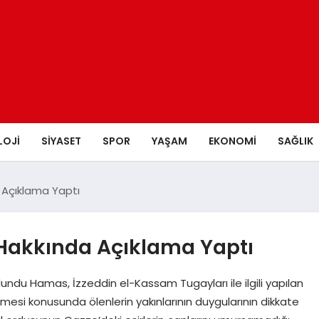
LOJI
SIYASET
SPOR
YAŞAM
EKONOMI
SAĞLIK
a Açıklama Yaptı
 Hakkında Açıklama Yaptı
undu Hamas, İzzeddin el-Kassam Tugayları ile ilgili yapılan
dilmesi konusunda ölenlerin yakınlarının duygularının dikkate