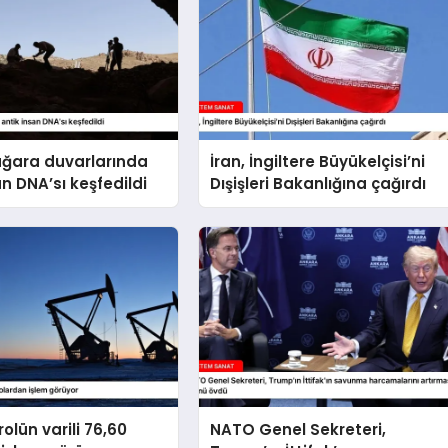
ağara duvarlarında
İran, İngiltere Büyükelçisi’ni
an DNA’sı keşfedildi
Dışişleri Bakanlığına çağırdı
olün varili 76,60
NATO Genel Sekreteri,