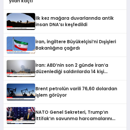
yılan kaçtı
İlk kez mağara duvarlarında antik
insan DNA’sı keşfedildi
İran, İngiltere Büyükelçisi’ni Dışişleri
Bakanlığına çağırdı
İran: ABD’nin son 2 günde İran’a
düzenlediği saldırılarda 14 kişi
hayatını kaybetti
Brent petrolün varili 76,60 dolardan
işlem görüyor
NATO Genel Sekreteri, Trump’ın
İttifak’ın savunma harcamalarını
artırmasındaki rolünü övdü