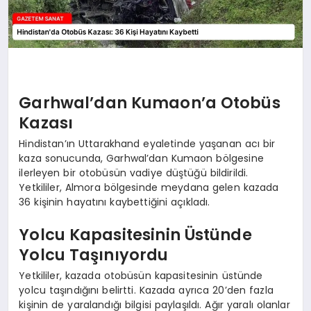
Garhwal’dan Kumaon’a Otobüs
Kazası
Hindistan’ın Uttarakhand eyaletinde yaşanan acı bir
kaza sonucunda, Garhwal’dan Kumaon bölgesine
ilerleyen bir otobüsün vadiye düştüğü bildirildi.
Yetkililer, Almora bölgesinde meydana gelen kazada
36 kişinin hayatını kaybettiğini açıkladı.
Yolcu Kapasitesinin Üstünde
Yolcu Taşınıyordu
Yetkililer, kazada otobüsün kapasitesinin üstünde
yolcu taşındığını belirtti. Kazada ayrıca 20’den fazla
kişinin de yaralandığı bilgisi paylaşıldı. Ağır yaralı olanlar