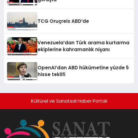
TCG Oruçreis ABD’de
Venezuela’dan Türk arama kurtarma
ekiplerine kahramanlık nişanı
OpenAI’dan ABD hükümetine yüzde 5
hisse teklifi
Kültürel ve Sanatsal Haber Portalı