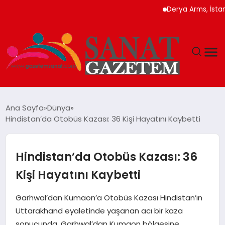
Derya Arms, İstanbul P
MAGAZIN
Ana Sayfa
Dünya
Hindistan’da Otobüs Kazası: 36 Kişi Hayatını Kaybetti
TEKNOLOJI
SIYASET
Hindistan’da Otobüs Kazası: 36
Kişi Hayatını Kaybetti
SPOR
Garhwal’dan Kumaon’a Otobüs Kazası Hindistan’ın
YAŞAM
Uttarakhand eyaletinde yaşanan acı bir kaza
sonucunda, Garhwal’dan Kumaon bölgesine