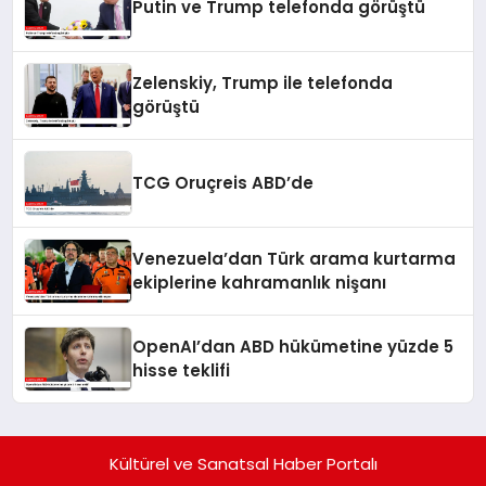
Putin ve Trump telefonda görüştü
Zelenskiy, Trump ile telefonda
görüştü
TCG Oruçreis ABD’de
Venezuela’dan Türk arama kurtarma
ekiplerine kahramanlık nişanı
OpenAI’dan ABD hükümetine yüzde 5
hisse teklifi
Kültürel ve Sanatsal Haber Portalı