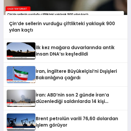
Çin’de sellerin vurduğu çiftlikteki yaklaşık 900
yılan kaçtı
İlk kez mağara duvarlarında antik
insan DNA’sı keşfedildi
İran, İngiltere Büyükelçisi’ni Dışişleri
Bakanlığına çağırdı
İran: ABD’nin son 2 günde İran’a
düzenlediği saldırılarda 14 kişi
hayatını kaybetti
Brent petrolün varili 76,60 dolardan
işlem görüyor