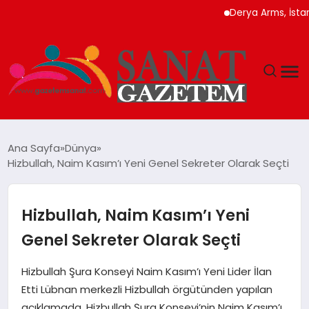
Derya Arms, İstanbul P
MAGAZIN
Ana Sayfa
Dünya
Hizbullah, Naim Kasım’ı Yeni Genel Sekreter Olarak Seçti
TEKNOLOJI
SIYASET
Hizbullah, Naim Kasım’ı Yeni
Genel Sekreter Olarak Seçti
SPOR
Hizbullah Şura Konseyi Naim Kasım’ı Yeni Lider İlan
YAŞAM
Etti Lübnan merkezli Hizbullah örgütünden yapılan
açıklamada, Hizbullah Şura Konseyi’nin Naim Kasım’ı