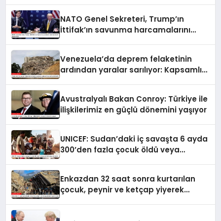
NATO Genel Sekreteri, Trump’ın
İttifak’ın savunma harcamalarını
artırmasındaki rolünü övdü
Venezuela’da deprem felaketinin
ardından yaralar sarılıyor: Kapsamlı
seferberlik
Avustralyalı Bakan Conroy: Türkiye ile
ilişkilerimiz en güçlü dönemini yaşıyor
UNICEF: Sudan’daki iç savaşta 6 ayda
300’den fazla çocuk öldü veya
yaralandı
Enkazdan 32 saat sonra kurtarılan
çocuk, peynir ve ketçap yiyerek
hayatta kaldı