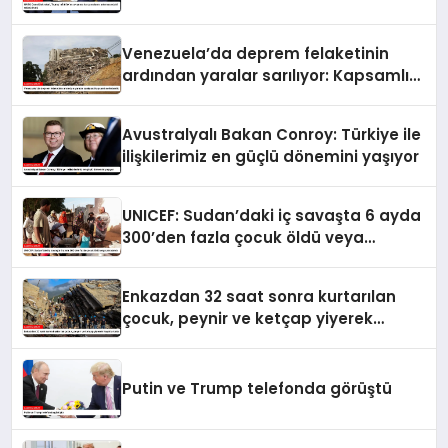
artırmasındaki rolünü övdü
Venezuela’da deprem felaketinin
ardından yaralar sarılıyor: Kapsamlı
seferberlik
Avustralyalı Bakan Conroy: Türkiye ile
ilişkilerimiz en güçlü dönemini yaşıyor
UNICEF: Sudan’daki iç savaşta 6 ayda
300’den fazla çocuk öldü veya
yaralandı
Enkazdan 32 saat sonra kurtarılan
çocuk, peynir ve ketçap yiyerek
hayatta kaldı
Putin ve Trump telefonda görüştü