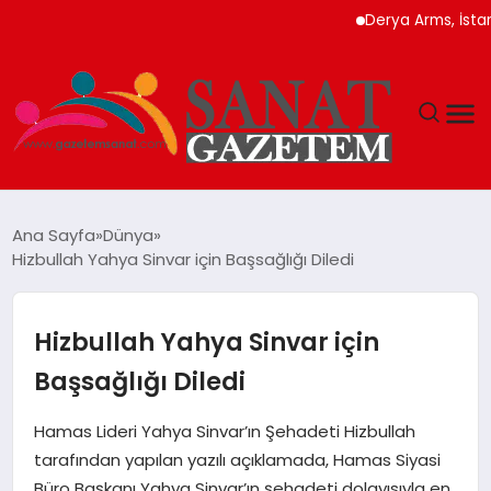
Derya Arms, İstanbul P
MAGAZIN
Ana Sayfa
Dünya
Hizbullah Yahya Sinvar için Başsağlığı Diledi
TEKNOLOJI
SIYASET
Hizbullah Yahya Sinvar için
Başsağlığı Diledi
SPOR
Hamas Lideri Yahya Sinvar’ın Şehadeti Hizbullah
YAŞAM
tarafından yapılan yazılı açıklamada, Hamas Siyasi
Büro Başkanı Yahya Sinvar’ın şehadeti dolayısıyla en