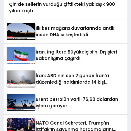
Çin’de sellerin vurduğu çiftlikteki yaklaşık 900
yılan kaçtı
İlk kez mağara duvarlarında antik
insan DNA’sı keşfedildi
İran, İngiltere Büyükelçisi’ni Dışişleri
Bakanlığına çağırdı
İran: ABD’nin son 2 günde İran’a
düzenlediği saldırılarda 14 kişi
hayatını kaybetti
Brent petrolün varili 76,60 dolardan
işlem görüyor
NATO Genel Sekreteri, Trump’ın
İttifak’ın savunma harcamalarını