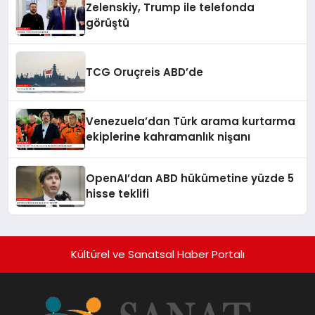
Zelenskiy, Trump ile telefonda
görüştü
TCG Oruçreis ABD’de
Venezuela’dan Türk arama kurtarma
ekiplerine kahramanlık nişanı
OpenAI’dan ABD hükümetine yüzde 5
hisse teklifi
Kültürel ve Sanatsal Haber Portalı