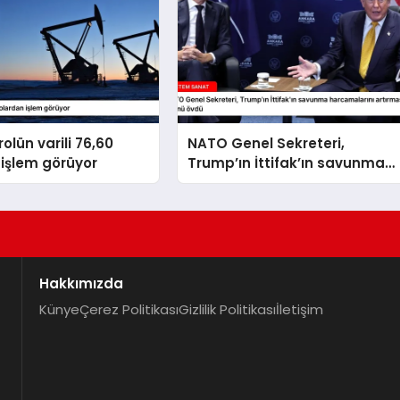
olün varili 76,60
NATO Genel Sekreteri,
işlem görüyor
Trump’ın İttifak’ın savunma
harcamalarını artırmasındaki
rolünü övdü
Hakkımızda
Künye
Çerez Politikası
Gizlilik Politikası
İletişim