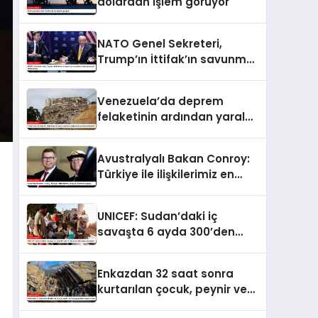
dolardan işlem görüyor
NATO Genel Sekreteri,
Trump’ın İttifak’ın savunma
harcamalarını
artırmasındaki rolünü övdü
Venezuela’da deprem
felaketinin ardından yaralar
sarılıyor: Kapsamlı
seferberlik
Avustralyalı Bakan Conroy:
Türkiye ile ilişkilerimiz en
güçlü dönemini yaşıyor
UNICEF: Sudan’daki iç
savaşta 6 ayda 300’den
fazla çocuk öldü veya
yaralandı
Enkazdan 32 saat sonra
kurtarılan çocuk, peynir ve
ketçap yiyerek hayatta