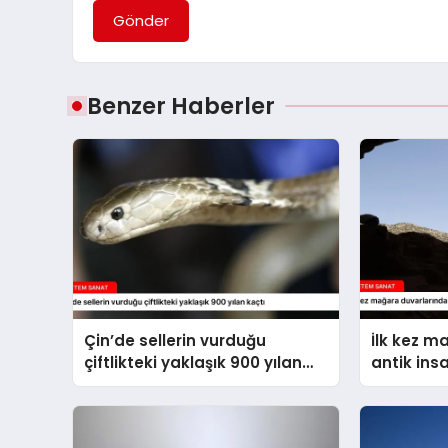
Gönder
Benzer Haberler
Çin’de sellerin vurduğu
İlk kez m
çiftlikteki yaklaşık 900 yılan
antik ins
kaçtı