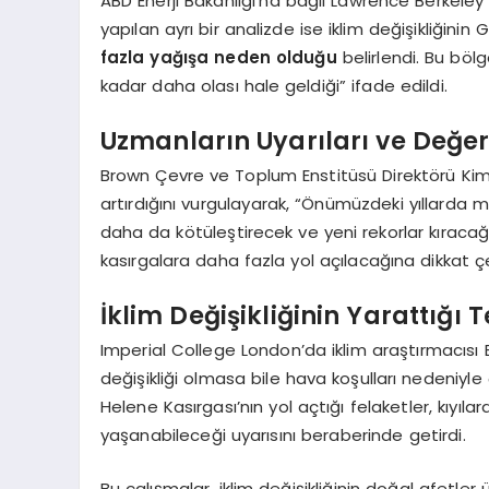
ABD Enerji Bakanlığı’na bağlı Lawrence Berkeley 
yapılan ayrı bir analizde ise iklim değişikliğini
fazla yağışa neden olduğu
belirlendi. Bu böl
kadar daha olası hale geldiği” ifade edildi.
Uzmanların Uyarıları ve Değer
Brown Çevre ve Toplum Enstitüsü Direktörü Kim Co
artırdığını vurgulayarak, “Önümüzdeki yıllarda 
daha da kötüleştirecek ve yeni rekorlar kıracağız
kasırgalara daha fazla yol açılacağına dikkat çe
İklim Değişikliğinin Yarattığı T
Imperial College London’da iklim araştırmacısı B
değişikliği olmasa bile hava koşulları nedeniyle
Helene Kasırgası’nın yol açtığı felaketler, kıyıl
yaşanabileceği uyarısını beraberinde getirdi.
Bu çalışmalar, iklim değişikliğinin doğal afetler 