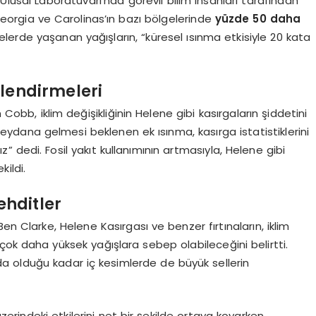
Ulusal Laboratuvarı’nda görevli bilim insanları tarafından
n Georgia ve Carolinas’ın bazı bölgelerinde
yüzde 50 daha
gelerde yaşanan yağışların, “küresel ısınma etkisiyle 20 kata
lendirmeleri
bb, iklim değişikliğinin Helene gibi kasırgaların şiddetini
meydana gelmesi beklenen ek ısınma, kasırga istatistiklerini
” dedi. Fosil yakıt kullanımının artmasıyla, Helene gibi
kildi.
ehditler
en Clarke, Helene Kasırgası ve benzer fırtınaların, iklim
 çok daha yüksek yağışlara sebep olabileceğini belirtti.
arda olduğu kadar iç kesimlerde de büyük sellerin
üzerindeki etkilerini net bir şekilde ortaya koyarken,