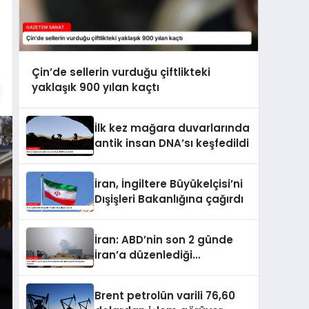
Çin’de sellerin vurduğu çiftlikteki
yaklaşık 900 yılan kaçtı
İlk kez mağara duvarlarında
antik insan DNA’sı keşfedildi
İran, İngiltere Büyükelçisi’ni
Dışişleri Bakanlığına çağırdı
İran: ABD’nin son 2 günde
İran’a düzenlediği
saldırılarda 14 kişi hayatını
kaybetti
Brent petrolün varili 76,60