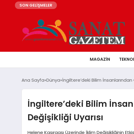
SON GELİŞMELER
MAGAZIN
TEKNO
Ana Sayfa
Dünya
İngiltere’deki Bilim İnsanlarından Ç
İngiltere’deki Bilim İnsa
Değişikliği Uyarısı
Helene Kasırgası Üzerinde İklim Değişikliğinin Etki