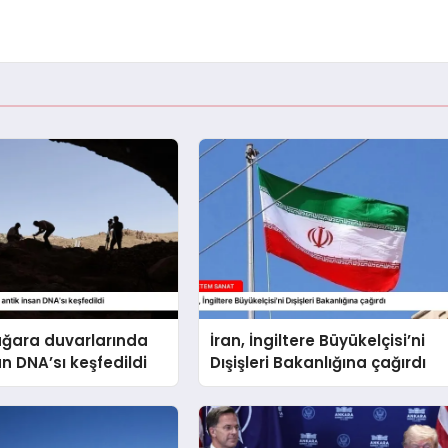
ağara duvarlarında
İran, İngiltere Büyükelçisi’ni
an DNA’sı keşfedildi
Dışişleri Bakanlığına çağırdı