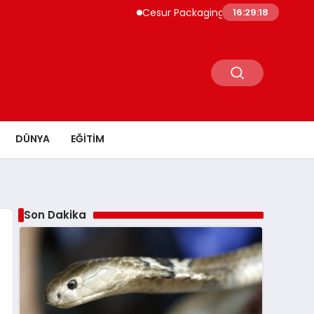
Cesur Packaging, Mısır’daki Üretim Üssünü
16:29:19
DÜNYA
EĞITIM
Son Dakika