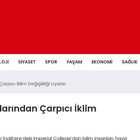
LOJI
SIYASET
SPOR
YAŞAM
EKONOMI
SAĞLIK
arpıcı İklim Değişikliği Uyarısı
nlarından Çarpıcı İklim
si İngiltere’deki Imperial College’dan bilim insanları, hava