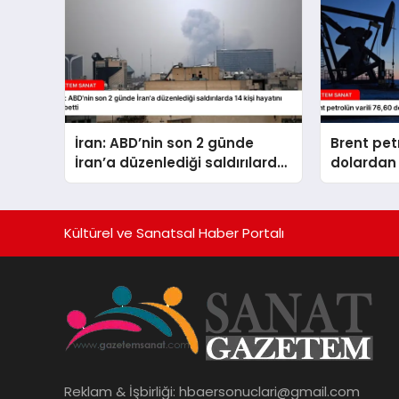
İran: ABD’nin son 2 günde
Brent petr
İran’a düzenlediği saldırılarda
dolardan 
14 kişi hayatını kaybetti
Kültürel ve Sanatsal Haber Portalı
Reklam & İşbirliği:
hbaersonuclari@gmail.com