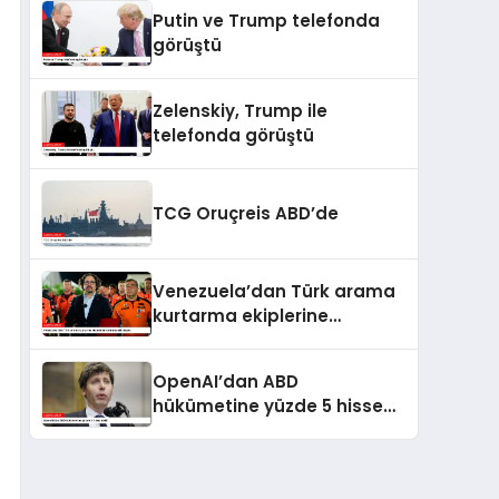
kaldı
Putin ve Trump telefonda
görüştü
Zelenskiy, Trump ile
telefonda görüştü
TCG Oruçreis ABD’de
Venezuela’dan Türk arama
kurtarma ekiplerine
kahramanlık nişanı
OpenAI’dan ABD
hükümetine yüzde 5 hisse
teklifi