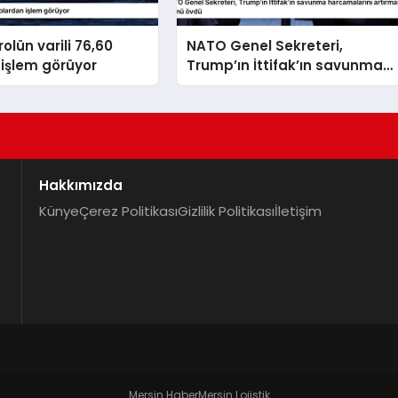
olün varili 76,60
NATO Genel Sekreteri,
işlem görüyor
Trump’ın İttifak’ın savunma
harcamalarını artırmasındaki
rolünü övdü
Hakkımızda
Künye
Çerez Politikası
Gizlilik Politikası
İletişim
Mersin Haber
Mersin Lojistik