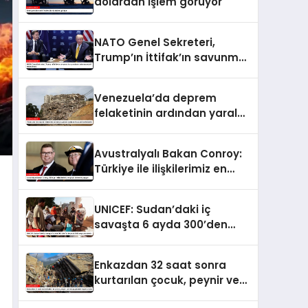
dolardan işlem görüyor
NATO Genel Sekreteri,
Trump’ın İttifak’ın savunma
harcamalarını
artırmasındaki rolünü övdü
Venezuela’da deprem
felaketinin ardından yaralar
sarılıyor: Kapsamlı
seferberlik
Avustralyalı Bakan Conroy:
Türkiye ile ilişkilerimiz en
güçlü dönemini yaşıyor
UNICEF: Sudan’daki iç
savaşta 6 ayda 300’den
fazla çocuk öldü veya
yaralandı
Enkazdan 32 saat sonra
kurtarılan çocuk, peynir ve
ketçap yiyerek hayatta