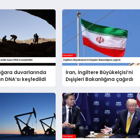
ağara duvarlarında
İran, İngiltere Büyükelçisi’ni
an DNA’sı keşfedildi
Dışişleri Bakanlığına çağırdı