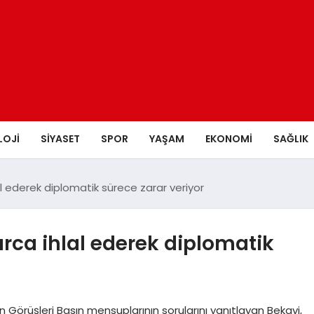
LOJI
SIYASET
SPOR
YAŞAM
EKONOMI
SAĞLIK
al ederek diplomatik sürece zarar veriyor
arca ihlal ederek diplomatik
n Görüşleri Basın mensuplarının sorularını yanıtlayan Bekayi,