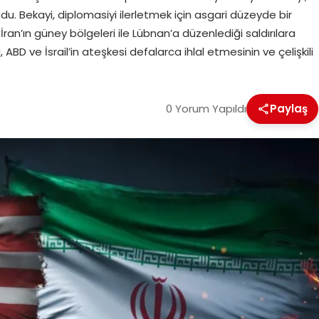
du. Bekayi, diplomasiyi ilerletmek için asgari düzeyde bir
 İran’ın güney bölgeleri ile Lübnan’a düzenlediği saldırılara
D ve İsrail’in ateşkesi defalarca ihlal etmesinin ve çelişkili
0 Yorum Yapıldı
Paylaş