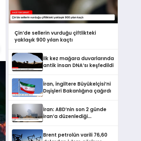
Çin’de sellerin vurduğu çiftlikteki
yaklaşık 900 yılan kaçtı
İlk kez mağara duvarlarında
antik insan DNA’sı keşfedildi
İran, İngiltere Büyükelçisi’ni
Dışişleri Bakanlığına çağırdı
İran: ABD’nin son 2 günde
İran’a düzenlediği
saldırılarda 14 kişi hayatını
kaybetti
Brent petrolün varili 76,60