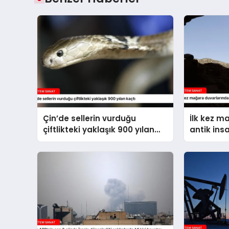
Çin’de sellerin vurduğu
İlk kez m
çiftlikteki yaklaşık 900 yılan
antik ins
kaçtı