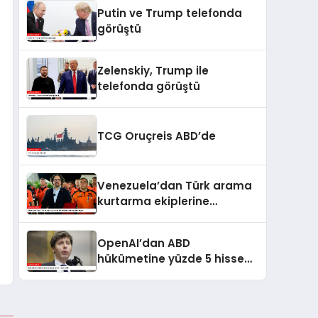
kaldı
Putin ve Trump telefonda
görüştü
Zelenskiy, Trump ile
telefonda görüştü
TCG Oruçreis ABD’de
Venezuela’dan Türk arama
kurtarma ekiplerine
kahramanlık nişanı
OpenAI’dan ABD
hükümetine yüzde 5 hisse
teklifi