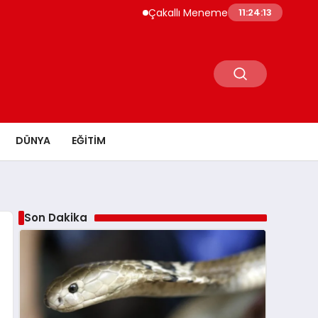
Çakallı Menemeni Neden Meşhur? Lezzetini
11:24:14
DÜNYA
EĞITIM
Son Dakika