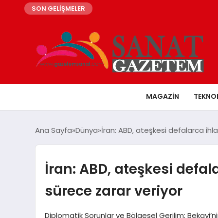
SON GELİŞMELER
MAGAZIN
TEKNO
Ana Sayfa
Dünya
İran: ABD, ateşkesi defalarca ihl
İran: ABD, ateşkesi defal
sürece zarar veriyor
Diplomatik Sorunlar ve Bölgesel Gerilim: Bekayi’ni