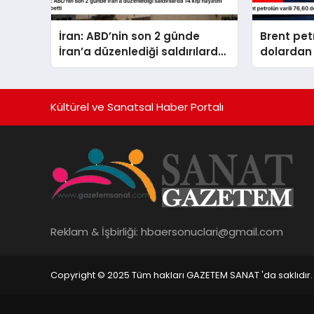
İran: ABD’nin son 2 günde
Brent petr
İran’a düzenlediği saldırılarda
dolardan 
14 kişi hayatını kaybetti
Kültürel ve Sanatsal Haber Portalı
Reklam & İşbirliği:
hbaersonuclari@gmail.com
Copyright © 2025 Tüm hakları GAZETEM SANAT 'da saklıdır.