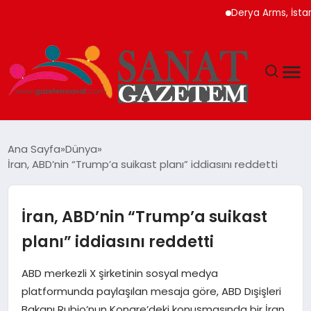
Derya Arms, İstanbul P
MAGAZIN
Ana Sayfa
Dünya
İran, ABD’nin “Trump’a suikast planı” iddiasını reddetti
TEKNOLOJI
SIYASET
İran, ABD’nin “Trump’a suikast
planı” iddiasını reddetti
SPOR
ABD merkezli X şirketinin sosyal medya
YAŞAM
platformunda paylaşılan mesaja göre, ABD Dışişleri
Bakanı Rubio’nun Kongre’deki konuşmasında bir İran