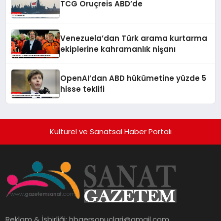
TCG Oruçreis ABD’de
Venezuela’dan Türk arama kurtarma
ekiplerine kahramanlık nişanı
OpenAI’dan ABD hükümetine yüzde 5
hisse teklifi
Kültürel ve Sanatsal Haber Portalı
Reklam & İşbirliği:
hbaersonuclari@gmail.com