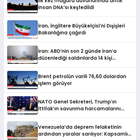
İlk kez mağara duvarlarında antik
insan DNA’sı keşfedildi
İran, İngiltere Büyükelçisi’ni Dışişleri
Bakanlığına çağırdı
İran: ABD’nin son 2 günde İran’a
düzenlediği saldırılarda 14 kişi
hayatını kaybetti
Brent petrolün varili 76,60 dolardan
işlem görüyor
NATO Genel Sekreteri, Trump’ın
İttifak’ın savunma harcamalarını
artırmasındaki rolünü övdü
Venezuela’da deprem felaketinin
ardından yaralar sarılıyor: Kapsamlı