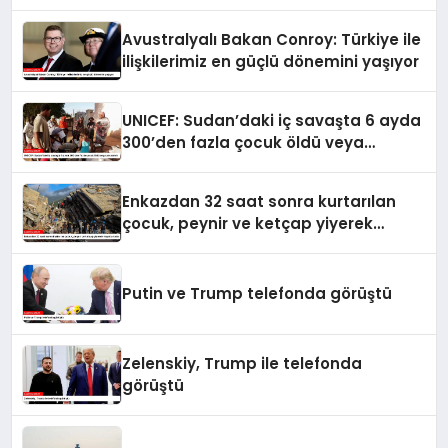
seferberlik
Avustralyalı Bakan Conroy: Türkiye ile
ilişkilerimiz en güçlü dönemini yaşıyor
UNICEF: Sudan’daki iç savaşta 6 ayda
300’den fazla çocuk öldü veya
yaralandı
Enkazdan 32 saat sonra kurtarılan
çocuk, peynir ve ketçap yiyerek
hayatta kaldı
Putin ve Trump telefonda görüştü
Zelenskiy, Trump ile telefonda
görüştü