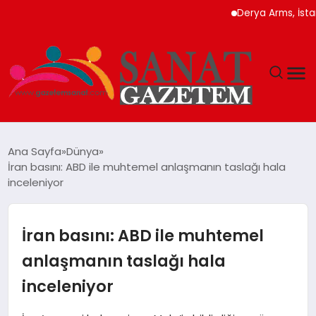
Derya Arms, İstanbul 
MAGAZIN
Ana Sayfa
Dünya
İran basını: ABD ile muhtemel anlaşmanın taslağı hala
TEKNOLOJI
inceleniyor
SIYASET
İran basını: ABD ile muhtemel
SPOR
anlaşmanın taslağı hala
inceleniyor
YAŞAM