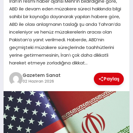
İran’ın resmi haber ajansı Mehr’in bildirdiğine göre,
EKONOMI
ABD ile devam eden müzakere süreci hakkında bilgi
sahibi bir kaynağa dayanarak yapılan habere göre,
SAĞLIK
ABD ile olası anlaşmanın taslağı şu anda Tahran’da
inceleniyor ve henüz müzakerelerin aracısı olan
DÜNYA
Pakistan’a yanıt verilmedi. Haberde, ABD’nin
geçmişteki müzakere süreçlerinde taahhütlerini
EĞITIM
yerine getirmemesinin, İran’ı çok daha dikkatli
hareket etmeye zorladığına dikkat…
Gazetem Sanat
Paylaş
02 Haziran 2026