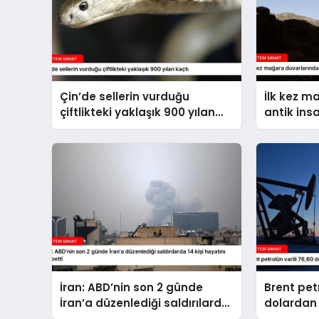
Çin’de sellerin vurduğu
İlk kez m
çiftlikteki yaklaşık 900 yılan
antik ins
kaçtı
İran: ABD’nin son 2 günde
Brent petr
İran’a düzenlediği saldırılarda
dolardan 
14 kişi hayatını kaybetti