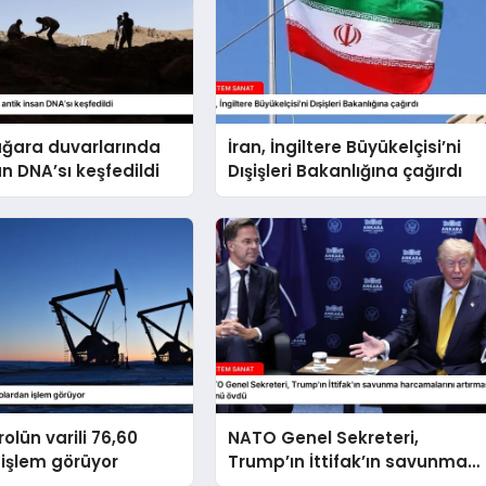
ağara duvarlarında
İran, İngiltere Büyükelçisi’ni
an DNA’sı keşfedildi
Dışişleri Bakanlığına çağırdı
olün varili 76,60
NATO Genel Sekreteri,
işlem görüyor
Trump’ın İttifak’ın savunma
harcamalarını artırmasındaki