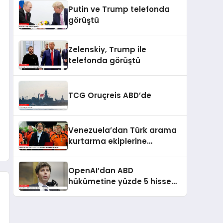
kaldı
Putin ve Trump telefonda
görüştü
Zelenskiy, Trump ile
telefonda görüştü
TCG Oruçreis ABD’de
Venezuela’dan Türk arama
kurtarma ekiplerine
kahramanlık nişanı
OpenAI’dan ABD
hükümetine yüzde 5 hisse
teklifi