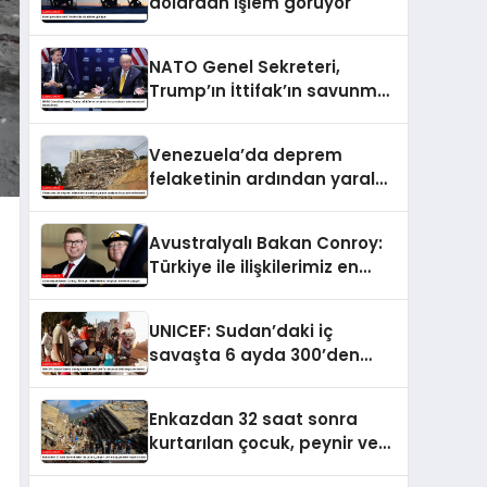
dolardan işlem görüyor
NATO Genel Sekreteri,
Trump’ın İttifak’ın savunma
harcamalarını
artırmasındaki rolünü övdü
Venezuela’da deprem
felaketinin ardından yaralar
sarılıyor: Kapsamlı
seferberlik
Avustralyalı Bakan Conroy:
Türkiye ile ilişkilerimiz en
güçlü dönemini yaşıyor
UNICEF: Sudan’daki iç
savaşta 6 ayda 300’den
fazla çocuk öldü veya
yaralandı
Enkazdan 32 saat sonra
kurtarılan çocuk, peynir ve
ketçap yiyerek hayatta