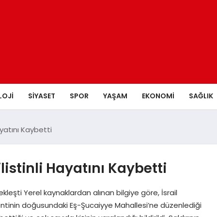
LOJI
SIYASET
SPOR
YAŞAM
EKONOMI
SAĞLIK
Hayatını Kaybetti
ilistinli Hayatını Kaybetti
kleşti Yerel kaynaklardan alınan bilgiye göre, İsrail
entinin doğusundaki Eş-Şucaiyye Mahallesi’ne düzenlediği