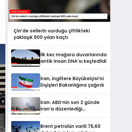
Çin’de sellerin vurduğu çiftlikteki
yaklaşık 900 yılan kaçtı
İlk kez mağara duvarlarında
antik insan DNA’sı keşfedildi
İran, İngiltere Büyükelçisi’ni
Dışişleri Bakanlığına çağırdı
İran: ABD’nin son 2 günde
İran’a düzenlediği
saldırılarda 14 kişi hayatını
kaybetti
Brent petrolün varili 76,60