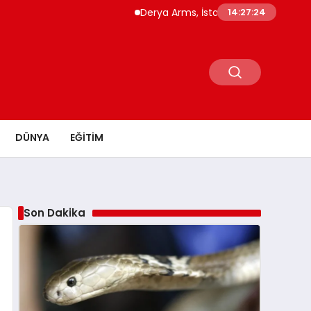
Derya Arms, İstanbul Prohunt 2026’da yeni 
14:27:25
DÜNYA
EĞITIM
Son Dakika