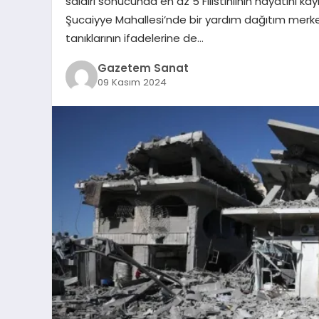
saldırı sonucunda en az 5 Filistinlinin hayatını kaybe
Şucaiyye Mahallesi’nde bir yardım dağıtım merkezi
tanıklarının ifadelerine de…
Gazetem Sanat
09 Kasım 2024