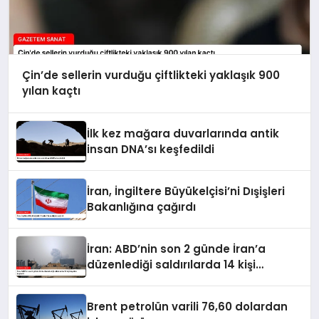
Çin’de sellerin vurduğu çiftlikteki yaklaşık 900
yılan kaçtı
İlk kez mağara duvarlarında antik
insan DNA’sı keşfedildi
İran, İngiltere Büyükelçisi’ni Dışişleri
Bakanlığına çağırdı
İran: ABD’nin son 2 günde İran’a
düzenlediği saldırılarda 14 kişi
hayatını kaybetti
Brent petrolün varili 76,60 dolardan