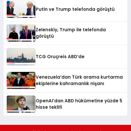
Putin ve Trump telefonda görüştü
Zelenskiy, Trump ile telefonda
görüştü
TCG Oruçreis ABD’de
Venezuela’dan Türk arama kurtarma
ekiplerine kahramanlık nişanı
OpenAI’dan ABD hükümetine yüzde 5
hisse teklifi