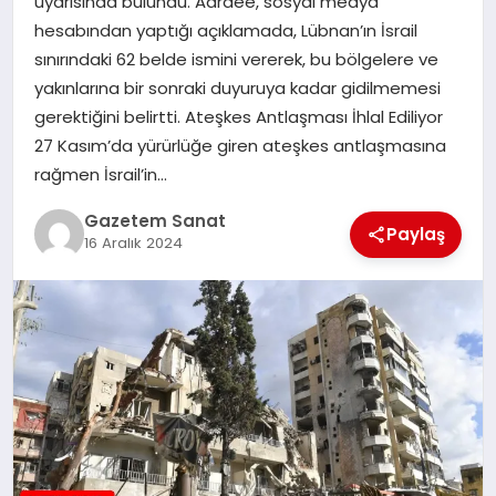
uyarısında bulundu. Adraee, sosyal medya
EKONOMI
hesabından yaptığı açıklamada, Lübnan’ın İsrail
sınırındaki 62 belde ismini vererek, bu bölgelere ve
SAĞLIK
yakınlarına bir sonraki duyuruya kadar gidilmemesi
gerektiğini belirtti. Ateşkes Antlaşması İhlal Ediliyor
DÜNYA
27 Kasım’da yürürlüğe giren ateşkes antlaşmasına
rağmen İsrail’in…
EĞITIM
Gazetem Sanat
Paylaş
16 Aralık 2024