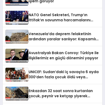
işlem görüyor
NATO Genel Sekreteri, Trump’ın
İttifak’ın savunma harcamalarını
artırmasındaki rolünü övdü
Venezuela’da deprem felaketinin
ardından yaralar sarılıyor: Kapsamlı
seferberlik
Avustralyalı Bakan Conroy: Türkiye ile
ilişkilerimiz en güçlü dönemini yaşıyor
UNICEF: Sudan’daki iç savaşta 6 ayda
300’den fazla çocuk öldü veya
yaralandı
Enkazdan 32 saat sonra kurtarılan
çocuk, peynir ve ketçap yiyerek
hayatta kaldı