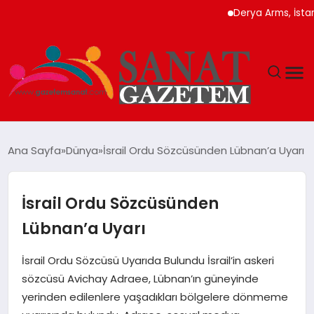
Derya Arms, İstanbul P
MAGAZIN
Ana Sayfa
Dünya
İsrail Ordu Sözcüsünden Lübnan’a Uyarı
TEKNOLOJI
İsrail Ordu Sözcüsünden
SIYASET
Lübnan’a Uyarı
SPOR
İsrail Ordu Sözcüsü Uyarıda Bulundu İsrail’in askeri
sözcüsü Avichay Adraee, Lübnan’ın güneyinde
YAŞAM
yerinden edilenlere yaşadıkları bölgelere dönmeme