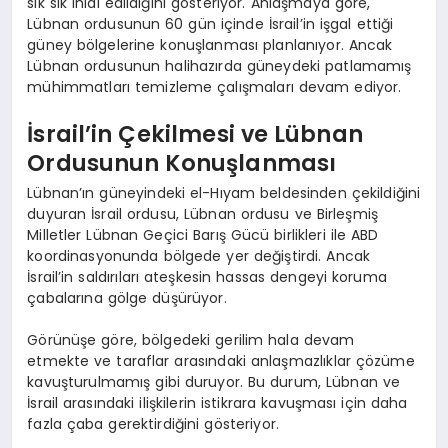
sık sık ihlal edildiğini gösteriyor. Anlaşmaya göre,
Lübnan ordusunun 60 gün içinde İsrail’in işgal ettiği
güney bölgelerine konuşlanması planlanıyor. Ancak
Lübnan ordusunun halihazırda güneydeki patlamamış
mühimmatları temizleme çalışmaları devam ediyor.
İsrail’in Çekilmesi ve Lübnan
Ordusunun Konuşlanması
Lübnan’ın güneyindeki el-Hıyam beldesinden çekildiğini
duyuran İsrail ordusu, Lübnan ordusu ve Birleşmiş
Milletler Lübnan Geçici Barış Gücü birlikleri ile ABD
koordinasyonunda bölgede yer değiştirdi. Ancak
İsrail’in saldırıları ateşkesin hassas dengeyi koruma
çabalarına gölge düşürüyor.
Görünüşe göre, bölgedeki gerilim hala devam
etmekte ve taraflar arasındaki anlaşmazlıklar çözüme
kavuşturulmamış gibi duruyor. Bu durum, Lübnan ve
İsrail arasındaki ilişkilerin istikrara kavuşması için daha
fazla çaba gerektirdiğini gösteriyor.