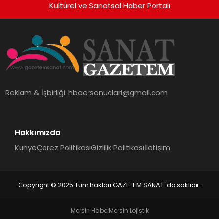
Kültürel ve Sanatsal Haber Portalı
Reklam & İşbirliği:
hbaersonuclari@gmail.com
Hakkımızda
Künye
Çerez Politikası
Gizlilik Politikası
İletişim
Copyright © 2025 Tüm hakları GAZETEM SANAT 'da saklıdır.
Mersin Haber
Mersin Lojistik