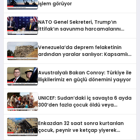
işlem görüyor
NATO Genel Sekreteri, Trump’ın
İttifak’ın savunma harcamalarını
artırmasındaki rolünü övdü
Venezuela’da deprem felaketinin
ardından yaralar sarılıyor: Kapsamlı
seferberlik
Avustralyalı Bakan Conroy: Türkiye ile
ilişkilerimiz en güçlü dönemini yaşıyor
UNICEF: Sudan’daki iç savaşta 6 ayda
300’den fazla çocuk öldü veya
yaralandı
Enkazdan 32 saat sonra kurtarılan
çocuk, peynir ve ketçap yiyerek
hayatta kaldı