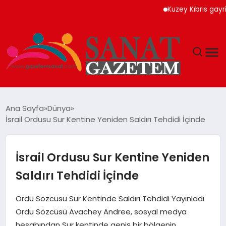
Kuzey Kıbrıs gayrimenk
MAGAZIN
Ana Sayfa
Dünya
İsrail Ordusu Sur Kentine Yeniden Saldırı Tehdidi İçinde
TEKNOLOJI
SIYASET
İsrail Ordusu Sur Kentine Yeniden
Saldırı Tehdidi İçinde
SPOR
Ordu Sözcüsü Sur Kentinde Saldırı Tehdidi Yayınladı
YAŞAM
Ordu Sözcüsü Avachey Andree, sosyal medya
hesabından Sur kentinde geniş bir bölgenin