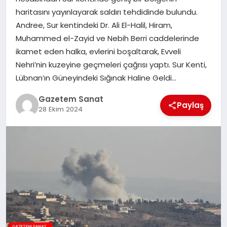
EKONOMI
haritasını yayınlayarak saldırı tehdidinde bulundu.
Andree, Sur kentindeki Dr. Ali El-Halil, Hiram,
SAĞLIK
Muhammed el-Zayid ve Nebih Berri caddelerinde
ikamet eden halka, evlerini boşaltarak, Evveli
DÜNYA
Nehri’nin kuzeyine geçmeleri çağrısı yaptı. Sur Kenti,
Lübnan’ın Güneyindeki Sığınak Haline Geldi…
EĞITIM
Gazetem Sanat
Paylaş
28 Ekim 2024