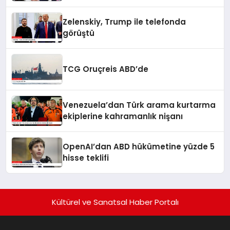
Zelenskiy, Trump ile telefonda
görüştü
TCG Oruçreis ABD’de
Venezuela’dan Türk arama kurtarma
ekiplerine kahramanlık nişanı
OpenAI’dan ABD hükümetine yüzde 5
hisse teklifi
Kültürel ve Sanatsal Haber Portalı