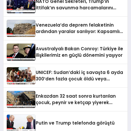
NATO Genel Sekreteri, Trump’ın
İttifak’ın savunma harcamalarını
artırmasındaki rolünü övdü
Venezuela’da deprem felaketinin
ardından yaralar sarılıyor: Kapsamlı
seferberlik
Avustralyalı Bakan Conroy: Türkiye ile
ilişkilerimiz en güçlü dönemini yaşıyor
UNICEF: Sudan’daki iç savaşta 6 ayda
300’den fazla çocuk öldü veya
yaralandı
Enkazdan 32 saat sonra kurtarılan
çocuk, peynir ve ketçap yiyerek
hayatta kaldı
Putin ve Trump telefonda görüştü