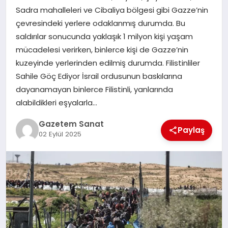
EKONOMI
Sadra mahalleleri ve Cibaliya bölgesi gibi Gazze’nin
çevresindeki yerlere odaklanmış durumda. Bu
SAĞLIK
saldırılar sonucunda yaklaşık 1 milyon kişi yaşam
mücadelesi verirken, binlerce kişi de Gazze’nin
DÜNYA
kuzeyinde yerlerinden edilmiş durumda. Filistinliler
Sahile Göç Ediyor İsrail ordusunun baskılarına
EĞITIM
dayanamayan binlerce Filistinli, yanlarında
alabildikleri eşyalarla…
Gazetem Sanat
Paylaş
02 Eylül 2025