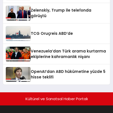
Zelenskiy, Trump ile telefonda
görüştü
TCG Oruçreis ABD’de
Venezuela’dan Türk arama kurtarma
ekiplerine kahramanlık nişanı
OpenAI’dan ABD hükümetine yüzde 5
hisse teklifi
Kültürel ve Sanatsal Haber Portalı