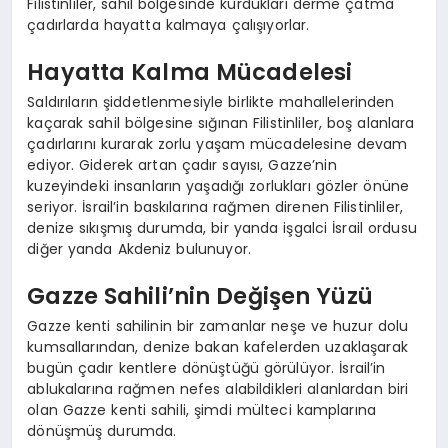
Filistinliler, sahil bölgesinde kurdukları derme çatma
çadırlarda hayatta kalmaya çalışıyorlar.
Hayatta Kalma Mücadelesi
Saldırıların şiddetlenmesiyle birlikte mahallelerinden
kaçarak sahil bölgesine sığınan Filistinliler, boş alanlara
çadırlarını kurarak zorlu yaşam mücadelesine devam
ediyor. Giderek artan çadır sayısı, Gazze’nin
kuzeyindeki insanların yaşadığı zorlukları gözler önüne
seriyor. İsrail’in baskılarına rağmen direnen Filistinliler,
denize sıkışmış durumda, bir yanda işgalci İsrail ordusu
diğer yanda Akdeniz bulunuyor.
Gazze Sahili’nin Değişen Yüzü
Gazze kenti sahilinin bir zamanlar neşe ve huzur dolu
kumsallarından, denize bakan kafelerden uzaklaşarak
bugün çadır kentlere dönüştüğü görülüyor. İsrail’in
ablukalarına rağmen nefes alabildikleri alanlardan biri
olan Gazze kenti sahili, şimdi mülteci kamplarına
dönüşmüş durumda.