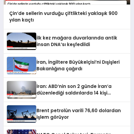
Çin’de sellerin vurduğu çiftlikteki yaklaşık 900
yılan kaçtı
İlk kez mağara duvarlarında antik
insan DNA’sı keşfedildi
İran, İngiltere Büyükelçisi’ni Dışişleri
Bakanlığına çağırdı
İran: ABD’nin son 2 günde İran’a
düzenlediği saldırılarda 14 kişi
hayatını kaybetti
Brent petrolün varili 76,60 dolardan
işlem görüyor