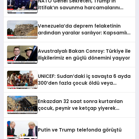
NATO Genel Sekreteri, Trump’ın
İttifak’ın savunma harcamalarını
artırmasındaki rolünü övdü
Venezuela’da deprem felaketinin
ardından yaralar sarılıyor: Kapsamlı
seferberlik
Avustralyalı Bakan Conroy: Türkiye ile
ilişkilerimiz en güçlü dönemini yaşıyor
UNICEF: Sudan’daki iç savaşta 6 ayda
300’den fazla çocuk öldü veya
yaralandı
Enkazdan 32 saat sonra kurtarılan
çocuk, peynir ve ketçap yiyerek
hayatta kaldı
Putin ve Trump telefonda görüştü