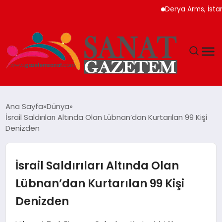
Derya Arms, İstanbul P
MAGAZIN
Ana Sayfa
Dünya
İsrail Saldırıları Altında Olan Lübnan’dan Kurtarılan 99 Kişi
TEKNOLOJI
Denizden
SIYASET
İsrail Saldırıları Altında Olan
SPOR
Lübnan’dan Kurtarılan 99 Kişi
Denizden
YAŞAM