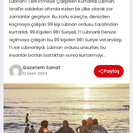
Lübnan’ı Terk Etmeye Çalışırken Kurtarıldı Lübnan,
EKONOMI
İsrail’in saldırıları altında ezilen bir ülke olarak zor
zamanlar geçiriyor. Bu zorlu süreçte, denizden
SAĞLIK
kaçmaya çalışan 99 kişi Lübnan ordusu tarafından
kurtarıldı. 99 Kişiden 98’i Suriyeli, 1’i Lübnanlı Denize
DÜNYA
açılmaya çalışan bu 99 kişiden 98’i Suriye vatandaşı,
1’i ise Lübnanlıydı. Lübnan ordusu unsurları, bu
EĞITIM
insanları botları battıktan sonra kurtarmayı…
Gazetem Sanat
Paylaş
12 Ekim 2024