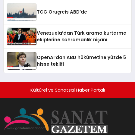
TCG Oruçreis ABD’de
Venezuela’dan Türk arama kurtarma
ekiplerine kahramanlık nişanı
OpenAI’dan ABD hükümetine yüzde 5
hisse teklifi
Kültürel ve Sanatsal Haber Portalı