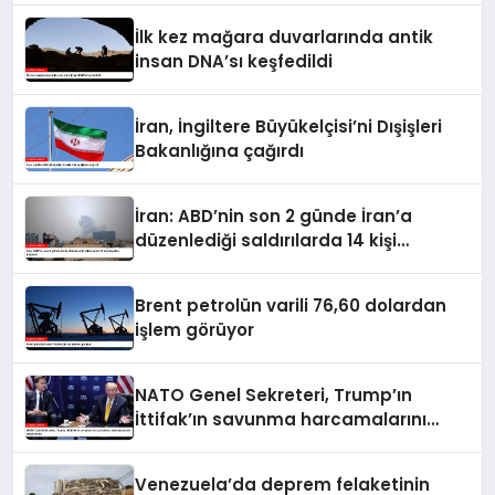
İlk kez mağara duvarlarında antik
insan DNA’sı keşfedildi
İran, İngiltere Büyükelçisi’ni Dışişleri
Bakanlığına çağırdı
İran: ABD’nin son 2 günde İran’a
düzenlediği saldırılarda 14 kişi
hayatını kaybetti
Brent petrolün varili 76,60 dolardan
işlem görüyor
NATO Genel Sekreteri, Trump’ın
İttifak’ın savunma harcamalarını
artırmasındaki rolünü övdü
Venezuela’da deprem felaketinin