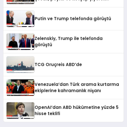
hayatta kaldı
Putin ve Trump telefonda görüştü
Zelenskiy, Trump ile telefonda
görüştü
TCG Oruçreis ABD’de
Venezuela’dan Türk arama kurtarma
ekiplerine kahramanlık nişanı
OpenAI’dan ABD hükümetine yüzde 5
hisse teklifi