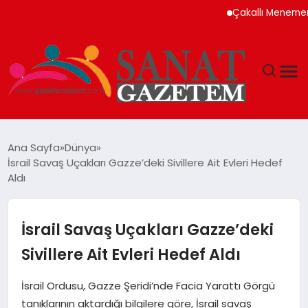
Çakallı Menemeni Ned
MAGAZIN
Ana Sayfa
Dünya
İsrail Savaş Uçakları Gazze’deki Sivillere Ait Evleri Hedef
TEKNOLOJI
Aldı
SIYASET
İsrail Savaş Uçakları Gazze’deki
SPOR
Sivillere Ait Evleri Hedef Aldı
YAŞAM
İsrail Ordusu, Gazze Şeridi’nde Facia Yarattı Görgü
tanıklarının aktardığı bilgilere göre, İsrail savaş