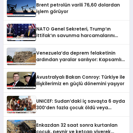
Brent petrolün varili 76,60 dolardan
işlem görüyor
NATO Genel Sekreteri, Trump’ın
İttifak’ın savunma harcamalarını
artırmasındaki rolünü övdü
Venezuela’da deprem felaketinin
ardından yaralar sarılıyor: Kapsamlı
seferberlik
Avustralyalı Bakan Conroy: Türkiye ile
ilişkilerimiz en güçlü dönemini yaşıyor
UNICEF: Sudan’daki iç savaşta 6 ayda
300’den fazla çocuk öldü veya
yaralandı
Enkazdan 32 saat sonra kurtarılan
çocuk, peynir ve ketçap yiyerek