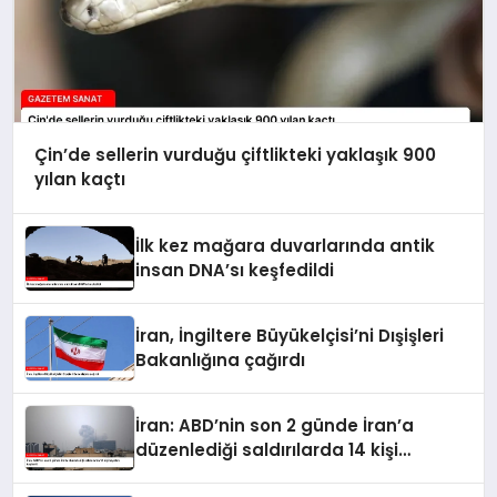
Çin’de sellerin vurduğu çiftlikteki yaklaşık 900
yılan kaçtı
İlk kez mağara duvarlarında antik
insan DNA’sı keşfedildi
İran, İngiltere Büyükelçisi’ni Dışişleri
Bakanlığına çağırdı
İran: ABD’nin son 2 günde İran’a
düzenlediği saldırılarda 14 kişi
hayatını kaybetti