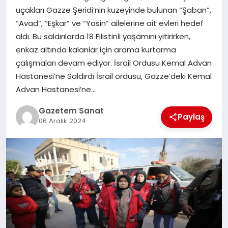
EKONOMI
uçakları Gazze Şeridi’nin kuzeyinde bulunan “Şaban”,
“Avad”, “Eşkar” ve “Yasin” ailelerine ait evleri hedef
SAĞLIK
aldı. Bu saldırılarda 18 Filistinli yaşamını yitirirken,
enkaz altında kalanlar için arama kurtarma
DÜNYA
çalışmaları devam ediyor. İsrail Ordusu Kemal Advan
Hastanesi’ne Saldırdı İsrail ordusu, Gazze’deki Kemal
EĞITIM
Advan Hastanesi’ne…
Gazetem Sanat
Paylaş
06 Aralık 2024