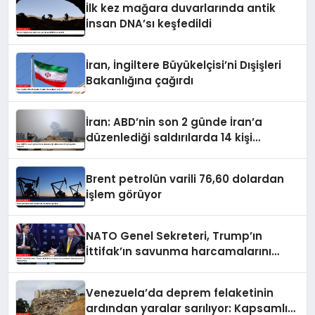
İlk kez mağara duvarlarında antik
insan DNA’sı keşfedildi
İran, İngiltere Büyükelçisi’ni Dışişleri
Bakanlığına çağırdı
İran: ABD’nin son 2 günde İran’a
düzenlediği saldırılarda 14 kişi
hayatını kaybetti
Brent petrolün varili 76,60 dolardan
işlem görüyor
NATO Genel Sekreteri, Trump’ın
İttifak’ın savunma harcamalarını
artırmasındaki rolünü övdü
Venezuela’da deprem felaketinin
ardından yaralar sarılıyor: Kapsamlı