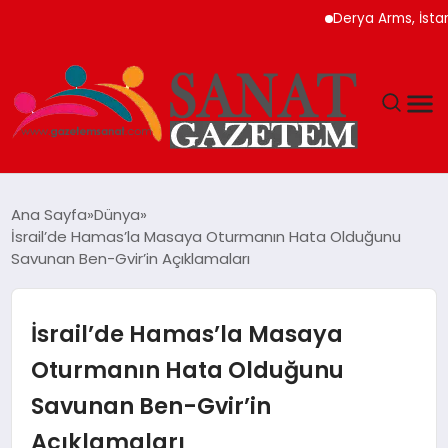
Derya Arms, İstanbul P
MAGAZIN
Ana Sayfa
Dünya
İsrail’de Hamas’la Masaya Oturmanın Hata Olduğunu
TEKNOLOJI
Savunan Ben-Gvir’in Açıklamaları
SIYASET
İsrail’de Hamas’la Masaya
SPOR
Oturmanın Hata Olduğunu
Savunan Ben-Gvir’in
YAŞAM
Açıklamaları