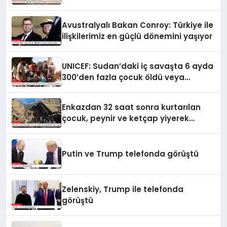
seferberlik
Avustralyalı Bakan Conroy: Türkiye ile
ilişkilerimiz en güçlü dönemini yaşıyor
UNICEF: Sudan’daki iç savaşta 6 ayda
300’den fazla çocuk öldü veya
yaralandı
Enkazdan 32 saat sonra kurtarılan
çocuk, peynir ve ketçap yiyerek
hayatta kaldı
Putin ve Trump telefonda görüştü
Zelenskiy, Trump ile telefonda
görüştü