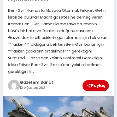
EKONOMI
Ben-Gvir: Hamas’la Masaya Oturmak Felaket Getirir
SAĞLIK
İsrail’de bulunan Maarif gazetesine demeç veren
Itamar Ben-Gvir, Hamas’la masaya oturmanın
DÜNYA
büyük bir hata ve felaket olduğunu savundu.
Gazze’deki İsrailli esirlerin geri alınması için tek yolun
EĞITIM
**”askeri”** olduğunu belirten Ben-Gvir, bunun için
**”askeri çabaların arttırılması”** gerektiğini
vurguladı. Gazze’den Yakıtın Kesilmesi Gerektiğini
İddia Ediyor Ben-Gvir, Gazze’den yakıtın kesilmesi
gerektiğini 9…
Gazetem Sanat
Paylaş
12 Ağustos 2024