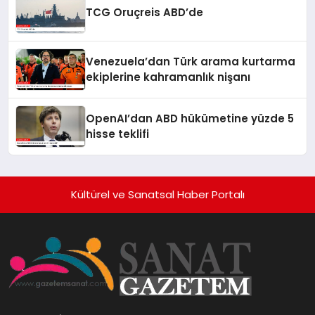
TCG Oruçreis ABD’de
Venezuela’dan Türk arama kurtarma
ekiplerine kahramanlık nişanı
OpenAI’dan ABD hükümetine yüzde 5
hisse teklifi
Kültürel ve Sanatsal Haber Portalı