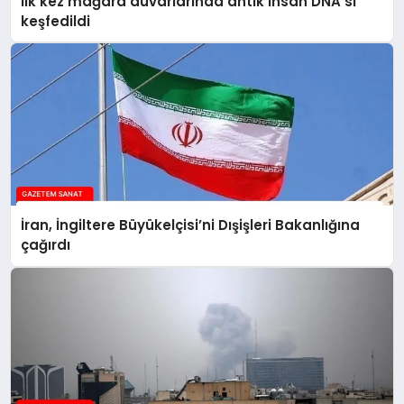
İlk kez mağara duvarlarında antik insan DNA’sı
keşfedildi
İran, İngiltere Büyükelçisi’ni Dışişleri Bakanlığına
çağırdı