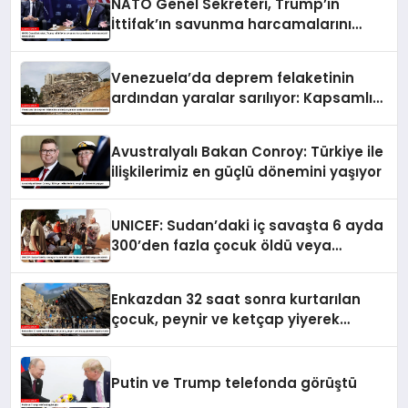
NATO Genel Sekreteri, Trump’ın
İttifak’ın savunma harcamalarını
artırmasındaki rolünü övdü
Venezuela’da deprem felaketinin
ardından yaralar sarılıyor: Kapsamlı
seferberlik
Avustralyalı Bakan Conroy: Türkiye ile
ilişkilerimiz en güçlü dönemini yaşıyor
UNICEF: Sudan’daki iç savaşta 6 ayda
300’den fazla çocuk öldü veya
yaralandı
Enkazdan 32 saat sonra kurtarılan
çocuk, peynir ve ketçap yiyerek
hayatta kaldı
Putin ve Trump telefonda görüştü