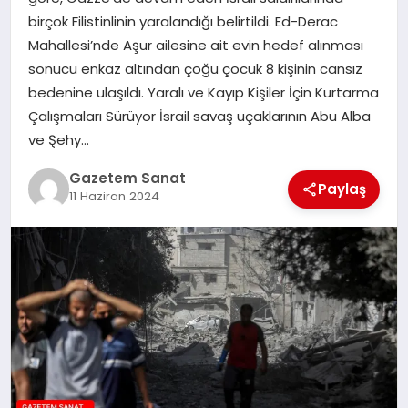
EKONOMI
birçok Filistinlinin yaralandığı belirtildi. Ed-Derac
Mahallesi’nde Aşur ailesine ait evin hedef alınması
SAĞLIK
sonucu enkaz altından çoğu çocuk 8 kişinin cansız
bedenine ulaşıldı. Yaralı ve Kayıp Kişiler İçin Kurtarma
DÜNYA
Çalışmaları Sürüyor İsrail savaş uçaklarının Abu Alba
ve Şehy…
EĞITIM
Gazetem Sanat
Paylaş
11 Haziran 2024