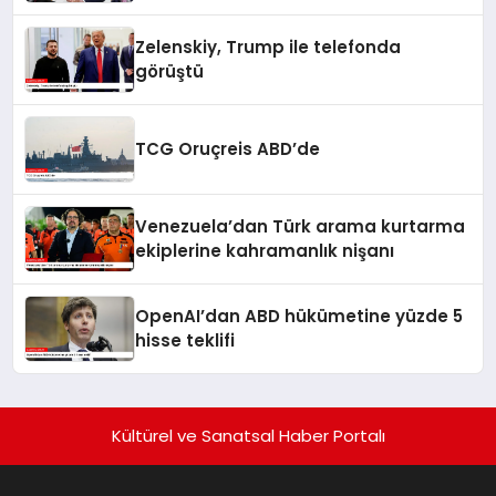
Zelenskiy, Trump ile telefonda
görüştü
TCG Oruçreis ABD’de
Venezuela’dan Türk arama kurtarma
ekiplerine kahramanlık nişanı
OpenAI’dan ABD hükümetine yüzde 5
hisse teklifi
Kültürel ve Sanatsal Haber Portalı