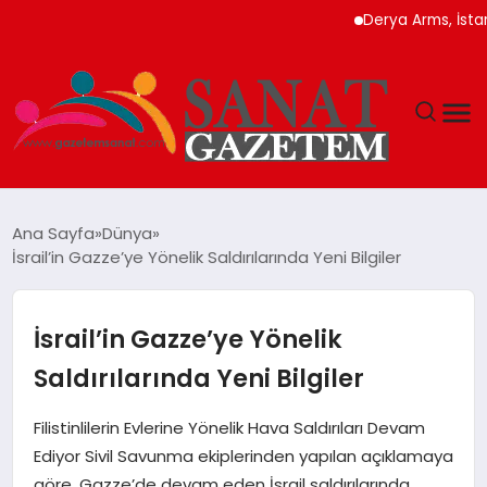
Derya Arms, İstanbul P
MAGAZIN
Ana Sayfa
Dünya
İsrail’in Gazze’ye Yönelik Saldırılarında Yeni Bilgiler
TEKNOLOJI
SIYASET
İsrail’in Gazze’ye Yönelik
Saldırılarında Yeni Bilgiler
SPOR
Filistinlilerin Evlerine Yönelik Hava Saldırıları Devam
YAŞAM
Ediyor Sivil Savunma ekiplerinden yapılan açıklamaya
göre, Gazze’de devam eden İsrail saldırılarında