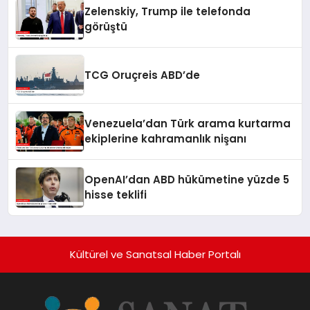
Zelenskiy, Trump ile telefonda
görüştü
TCG Oruçreis ABD’de
Venezuela’dan Türk arama kurtarma
ekiplerine kahramanlık nişanı
OpenAI’dan ABD hükümetine yüzde 5
hisse teklifi
Kültürel ve Sanatsal Haber Portalı