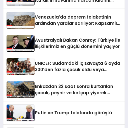
İttifak’ın savunma harcamalarını
artırmasındaki rolünü övdü
Venezuela’da deprem felaketinin
ardından yaralar sarılıyor: Kapsamlı
seferberlik
Avustralyalı Bakan Conroy: Türkiye ile
ilişkilerimiz en güçlü dönemini yaşıyor
UNICEF: Sudan’daki iç savaşta 6 ayda
300’den fazla çocuk öldü veya
yaralandı
Enkazdan 32 saat sonra kurtarılan
çocuk, peynir ve ketçap yiyerek
hayatta kaldı
Putin ve Trump telefonda görüştü