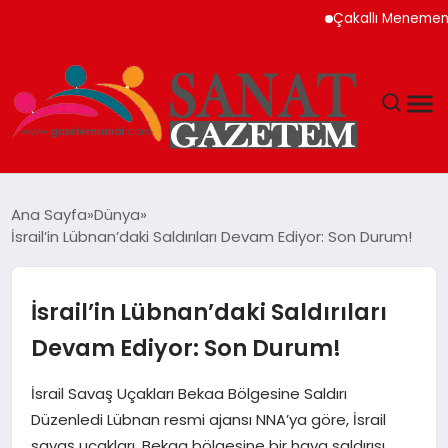
Çakallı Menemeni Neden
MAGAZIN
Ana Sayfa
Dünya
İsrail’in Lübnan’daki Saldırıları Devam Ediyor: Son Durum!
TEKNOLOJI
SIYASET
İsrail’in Lübnan’daki Saldırıları
Devam Ediyor: Son Durum!
SPOR
İsrail Savaş Uçakları Bekaa Bölgesine Saldırı
YAŞAM
Düzenledi Lübnan resmi ajansı NNA’ya göre, İsrail
savaş uçakları, Bekaa bölgesine bir hava saldırısı